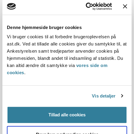
den enkelte sag skal afgøres inden for otte uger.
Udviklingen i antallet af indkomne sager om
tvangsmæssige anbringelser har stort set været stødt
stigende over hele perioden 2018-2023, og i 2023 har
Denne hjemmeside bruger cookies
Ankestyrelsen modtaget ca. 39 procent flere sager end i
2018.
Vi bruger cookies til at forbedre brugeroplevelsen på
ast.dk. Ved at tillade alle cookies giver du samtykke til, at
Underretningssager er sager, hvor borgere kan henvende
Ankestyrelsen samt tredjeparter anvender cookies på
sig til Ankestyrelsen om deres bekymring om et barns eller
hjemmesiden, blandt andet til indsamling af statistik. Du
en ungs trivsel. Her har udviklingen i indkomne sager
kan altid ændre dit samtykke via
vores side om
varieret, men stigningen er dog alligevel på 30 procent i
cookies
.
forhold til 2018.
Vis detaljer
Sager fra Udbetaling Danmark og
sygedagpengesager
Tillad alle cookies
Efter tilsynssagerne er det sager om visse
forsørgelsesydelser – fx sygedagpenge og ydelser, der