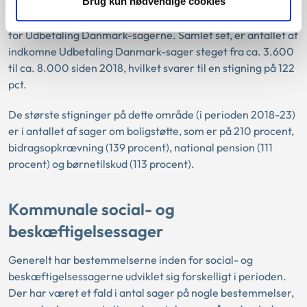
udbetales af Udbetaling Danmark – som har haft den
Brug kun nødvendige cookies
største stigning siden 2018. Stigningerne er især sket inden
for Udbetaling Danmark-sagerne. Samlet set, er antallet af
indkomne Udbetaling Danmark-sager steget fra ca. 3.600
til ca. 8.000 siden 2018, hvilket svarer til en stigning på 122
pct.
De største stigninger på dette område (i perioden 2018-23)
er i antallet af sager om boligstøtte, som er på 210 procent,
bidragsopkrævning (139 procent), national pension (111
procent) og børnetilskud (113 procent).
Kommunale social- og
beskæftigelsessager
Generelt har bestemmelserne inden for social- og
beskæftigelsessagerne udviklet sig forskelligt i perioden.
Der har været et fald i antal sager på nogle bestemmelser,