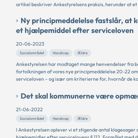
artikel beskriver Ankestyrelsens praksis, herunder at et
Ny principmeddelelse fastslår, at
et hjælpemiddel efter serviceloven
20-06-2023
Socialområdet
Handicap
Ældre
Ankestyrelsen har modtaget mange henvendelser fra bor
fortolkningen af vores nye principmeddelelse 20-22 om
serviceloven – og især om kriterierne for, hvornår de ka
Det skal kommunerne være opmær
21-06-2022
Socialområdet
Handicap
Ældre
I Ankestyrelsen oplever vi et stigende antal klagesager
hjælpemidler efter servicelovens § 112. Formålet med den