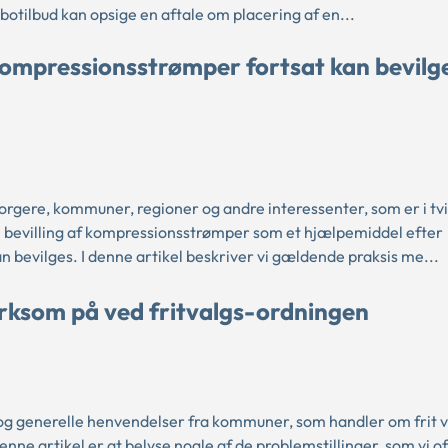
 botilbud kan opsige en aftale om placering af en...
 kompressionsstrømper fortsat kan bevilg
gere, kommuner, regioner og andre interessenter, som er i tv
 bevilling af kompressionsstrømper som et hjælpemiddel efter
n bevilges. I denne artikel beskriver vi gældende praksis me...
ksom på ved fritvalgs-ordningen
 og generelle henvendelser fra kommuner, som handler om frit v
ne artikel er at belyse nogle af de problemstillinger, som vi of