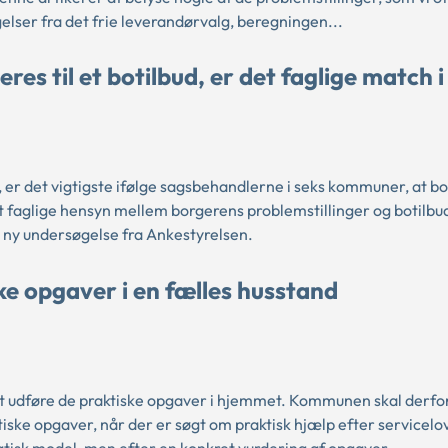
lser fra det frie leverandørvalg, beregningen...
res til et botilbud, er det faglige match i
, er det vigtigste ifølge sagsbehandlerne i seks kommuner, at b
t faglige hensyn mellem borgerens problemstillinger og botilbu
ny undersøgelse fra Ankestyrelsen.
ke opgaver i en fælles husstand
 udføre de praktiske opgaver i hjemmet. Kommunen skal derfor
iske opgaver, når der er søgt om praktisk hjælp efter servicelo
tisk model, men efter en konkret vurdering af opgaver...