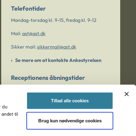
Telefontider
Mandag-torsdag kl. 9-15, fredag kl. 9-12
Mail:
ast@ast.dk
Sikker mail:
sikkermail@ast.dk
Se mere om at kontakte Ankestyrelsen
Receptionens åbningstider
Mandag-torsdag kl. 9-15, fredag kl. 9-13
Tillad alle cookies
r du
Er du bekymret for et barn/en ung?
andet til
Brug kun nødvendige cookies