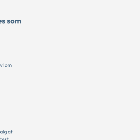
es som
ivl om
alg af
test