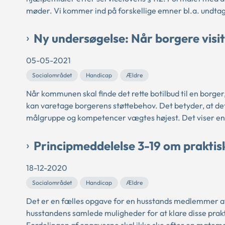
møder. Vi kommer ind på forskellige emner bl.a. undtage
Ny undersøgelse: Når borgere visite
05-05-2021
Socialområdet
Handicap
Ældre
Når kommunen skal finde det rette botilbud til en borger
kan varetage borgerens støttebehov. Det betyder, at de
målgruppe og kompetencer vægtes højest. Det viser en 
Principmeddelelse 3-19 om praktis
18-12-2020
Socialområdet
Handicap
Ældre
Det er en fælles opgave for en husstands medlemmer at
husstandens samlede muligheder for at klare disse prakt
Fordelingen af opgaverne skal ikke ske efter en matema