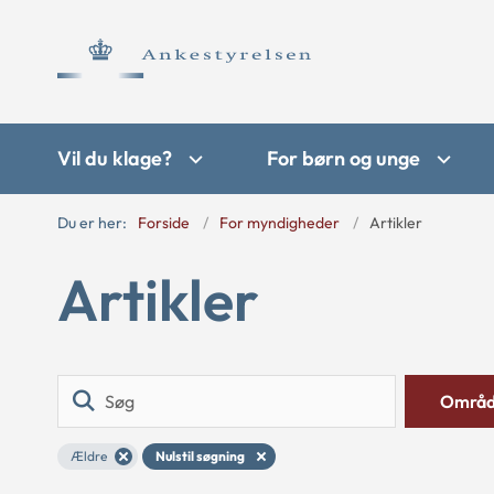
Vil du klage?
For børn og unge
Du er her:
Forside
For myndigheder
Artikler
Artikler
Søg
Områ
Ældre
Nulstil søgning