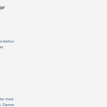
or
ens behov.
 er
aler med
s. Denne