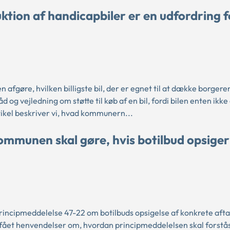
ktion af handicapbiler er en udfordring f
n afgøre, hvilken billigste bil, der er egnet til at dække borger
og vejledning om støtte til køb af en bil, fordi bilen enten ikke
tikel beskriver vi, hvad kommunern...
ommunen skal gøre, hvis botilbud opsiger
rincipmeddelelse 47-22 om botilbuds opsigelse af konkrete aft
fået henvendelser om, hvordan principmeddelelsen skal forstå