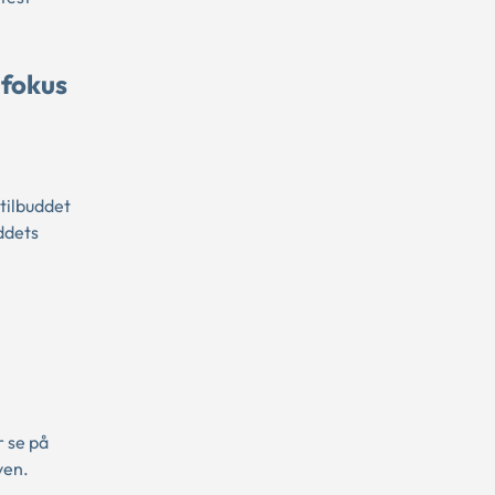
 fokus
otilbuddet
ddets
 se på
ven.