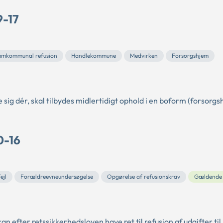
9-17
emkommunal refusion
Handlekommune
Medvirken
Forsorgshjem
 sig dér, skal tilbydes midlertidigt ophold i en boform (forsorgs
0-16
ejl
Forældreevneundersøgelse
Opgørelse af refusionskrav
Gældende
efter retssikkerhedsloven have ret til refusion af udgifter til