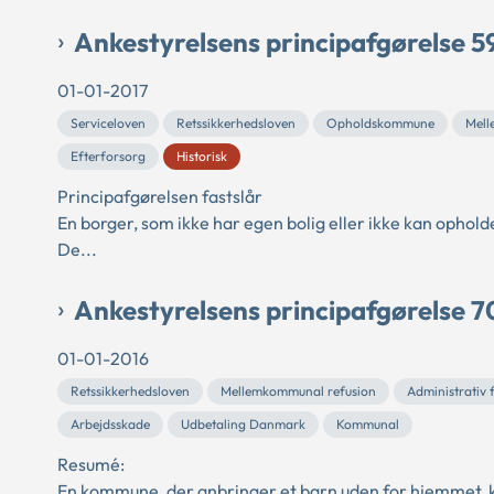
Ankestyrelsens principafgørelse 5
01-01-2017
Serviceloven
Retssikkerhedsloven
Opholdskommune
Mell
Efterforsorg
Historisk
Principafgørelsen fastslår
En borger, som ikke har egen bolig eller ikke kan opholde
De...
Ankestyrelsens principafgørelse 7
01-01-2016
Retssikkerhedsloven
Mellemkommunal refusion
Administrativ f
Arbejdsskade
Udbetaling Danmark
Kommunal
Resumé:
En kommune, der anbringer et barn uden for hjemmet, kan 