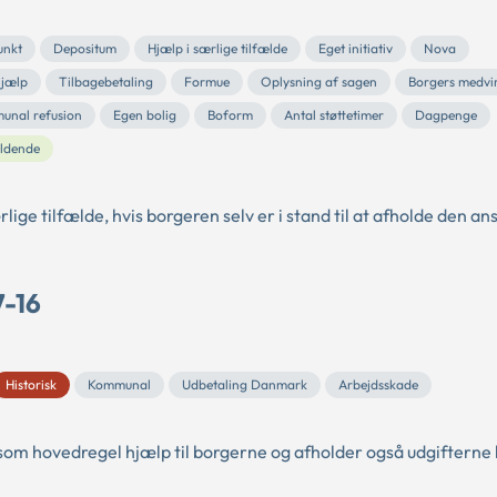
unkt
Depositum
Hjælp i særlige tilfælde
Eget initiativ
Nova
hjælp
Tilbagebetaling
Formue
Oplysning af sagen
Borgers medvi
unal refusion
Egen bolig
Boform
Antal støttetimer
Dagpenge
ldende
ge tilfælde, hvis borgeren selv er i stand til at afholde den an
7-16
Historisk
Kommunal
Udbetaling Danmark
Arbejdsskade
m hovedregel hjælp til borgerne og afholder også udgifterne h