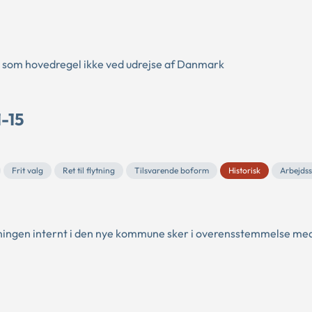
s som hovedregel ikke ved udrejse af Danmark
1-15
Frit valg
Ret til flytning
Tilsvarende boform
Historisk
Arbejds
ytningen internt i den nye kommune sker i overensstemmelse me