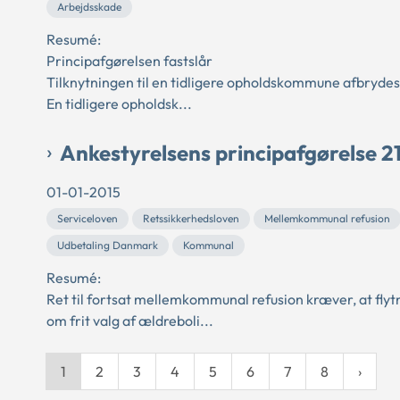
Arbejdsskade
Resumé:
Principafgørelsen fastslår
Tilknytningen til en tidligere opholdskommune afbryde
En tidligere opholdsk...
Ankestyrelsens principafgørelse 2
01-01-2015
Serviceloven
Retssikkerhedsloven
Mellemkommunal refusion
Udbetaling Danmark
Kommunal
Resumé:
Ret til fortsat mellemkommunal refusion kræver, at fl
om frit valg af ældreboli...
1
2
3
4
5
6
7
8