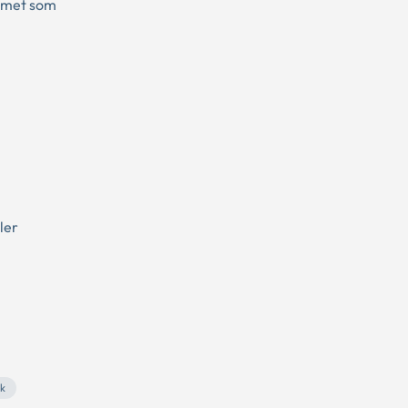
emmet som
ler
k