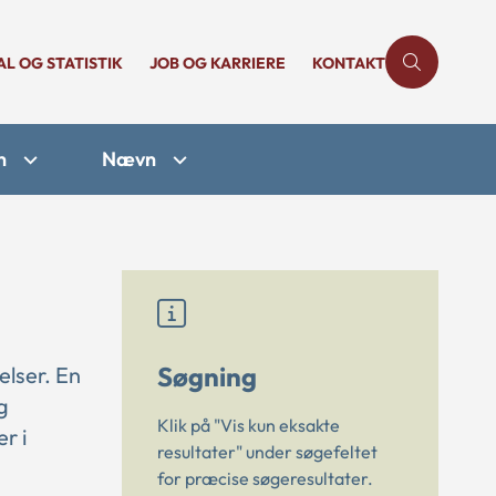
AL OG STATISTIK
JOB OG KARRIERE
KONTAKT
n
Nævn
Søgning
elser. En
g
Klik på "Vis kun eksakte
r i
resultater" under søgefeltet
for præcise søgeresultater.