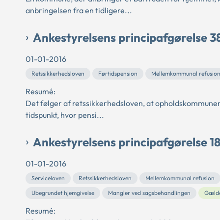
anbringelsen fra en tidligere...
Ankestyrelsens principafgørelse 3
01-01-2016
Retssikkerhedsloven
Førtidspension
Mellemkommunal refusio
Resumé:
Det følger af retssikkerhedsloven, at opholdskommunen har 
tidspunkt, hvor pensi...
Ankestyrelsens principafgørelse 1
01-01-2016
Serviceloven
Retssikkerhedsloven
Mellemkommunal refusion
Ubegrundet hjemgivelse
Mangler ved sagsbehandlingen
Gæld
Resumé: