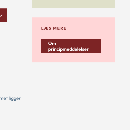
LÆS MERE
Om
principmeddelelser
met ligger