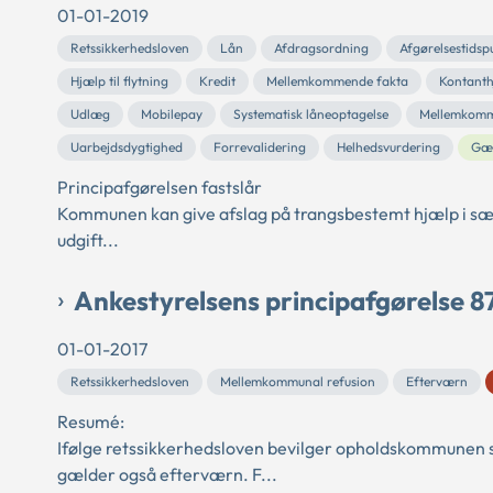
01-01-2019
Retssikkerhedsloven
Lån
Afdragsordning
Afgørelsestidsp
Hjælp til flytning
Kredit
Mellemkommende fakta
Kontant
Udlæg
Mobilepay
Systematisk låneoptagelse
Mellemkomm
Uarbejdsdygtighed
Forrevalidering
Helhedsvurdering
Gæ
Principafgørelsen fastslår
Kommunen kan give afslag på trangsbestemt hjælp i særli
udgift...
Ankestyrelsens principafgørelse 8
01-01-2017
Retssikkerhedsloven
Mellemkommunal refusion
Efterværn
Resumé:
Ifølge retssikkerhedsloven bevilger opholdskommunen so
gælder også efterværn. F...