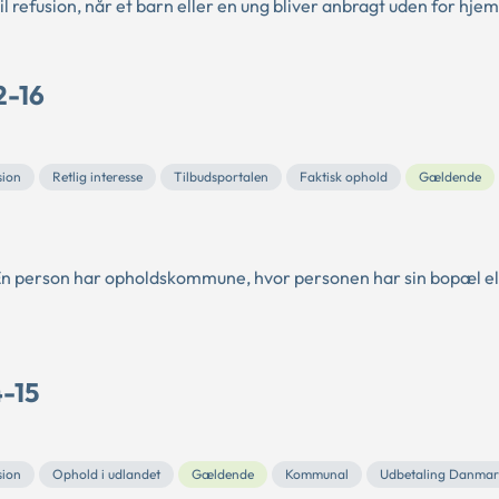
 refusion, når et barn eller en ung bliver anbragt uden for hj
2-16
sion
Retlig interesse
Tilbudsportalen
Faktisk ophold
Gældende
En person har opholdskommune, hvor personen har sin bopæl el
4-15
sion
Ophold i udlandet
Gældende
Kommunal
Udbetaling Danmar