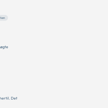
rken
søgte
ertil. Det