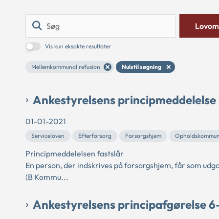
Søg
Lovom
Vis kun eksakte resultater
Mellemkommunal refusion
Nulstil søgning
Ankestyrelsens principmeddelelse 
01-01-2021
Serviceloven
Efterforsorg
Forsorgshjem
Opholdskommu
Principmeddelelsen fastslår
En person, der indskrives på forsorgshjem, får som u
(B Kommu...
Ankestyrelsens principafgørelse 6