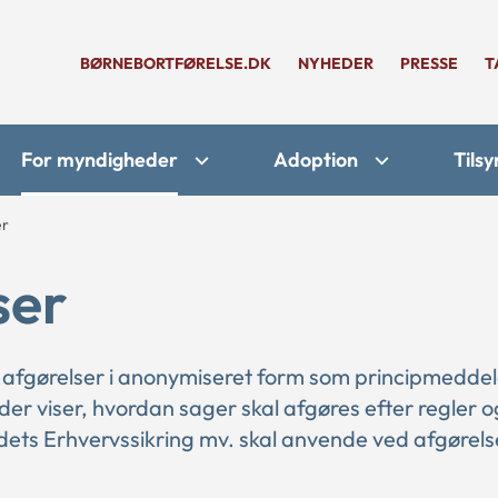
BØRNEBORTFØRELSE.DK
NYHEDER
PRESSE
T
For myndigheder
Adoption
Tilsy
er
ser
 afgørelser i anonymiseret form som principmeddel
 der viser, hvordan sager skal afgøres efter regler o
ts Erhvervssikring mv. skal anvende ved afgørelse