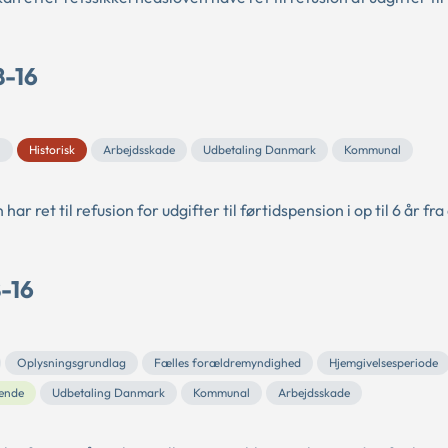
8-16
n
Historisk
Arbejdsskade
Udbetaling Danmark
Kommunal
ret til refusion for udgifter til førtidspension i op til 6 år fra
8-16
Oplysningsgrundlag
Fælles forældremyndighed
Hjemgivelsesperiode
ende
Udbetaling Danmark
Kommunal
Arbejdsskade