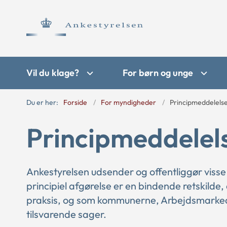
Vil du klage?
For børn og unge
Du er her:
Forside
For myndigheder
Principmeddelels
Principmeddelel
Ankestyrelsen udsender og offentliggør visse
principiel afgørelse er en bindende retskilde,
praksis, og som kommunerne, Arbejdsmarkede
tilsvarende sager.