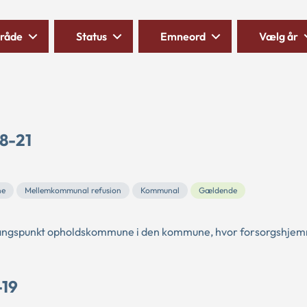
råde
Status
Emneord
Vælg år
8-21
ne
Mellemkommunal refusion
Kommunal
Gældende
dgangspunkt opholdskommune i den kommune, hvor forsorgshjem
-19