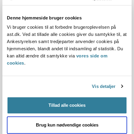
hjælperordning - ophold uden for
hjemmet - ferie i Danmark
Denne hjemmeside bruger cookies
24-06-2025
Vi bruger cookies til at forbedre brugeroplevelsen på
Gældende
Arbejdsskade
Barnets Lov
ast.dk. Ved at tillade alle cookies giver du samtykke til, at
Ankestyrelsen samt tredjeparter anvender cookies på
Ophold uden for hjemmet
hjemmesiden, blandt andet til indsamling af statistik. Du
Principmeddelelsen fastslår
kan altid ændre dit samtykke via
vores side om
Udgifter, der er forbundet med, at respirationshjælpere,
cookies
.
bevilget som led i en fælles hjælperordning, skal med
barnet eller den u...
Vis detaljer
Ankestyrelsens principmeddelelse
12-25 om transportudgifter -
Tillad alle cookies
støttende indsatser -
familiebehandling - økonomisk støtte -
Brug kun nødvendige cookies
merudgifter - subsidiær