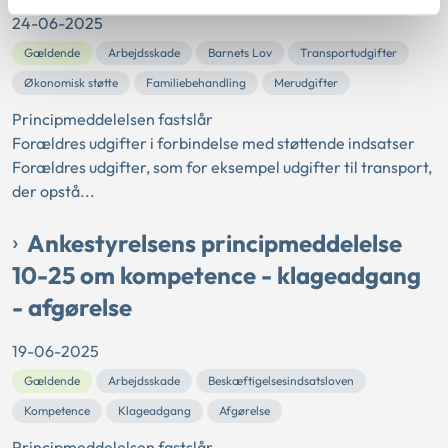
24-06-2025
Gældende
Arbejdsskade
Barnets Lov
Transportudgifter
Økonomisk støtte
Familiebehandling
Merudgifter
Principmeddelelsen fastslår
Forældres udgifter i forbindelse med støttende indsatser
Forældres udgifter, som for eksempel udgifter til transport,
der opstå...
Ankestyrelsens principmeddelelse
10-25 om kompetence - klageadgang
- afgørelse
19-06-2025
Gældende
Arbejdsskade
Beskæftigelsesindsatsloven
Kompetence
Klageadgang
Afgørelse
Principmeddelelsen fastslår