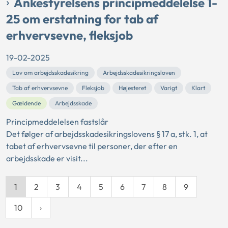
Ankestyrelsens principmeddelelse 1-
25 om erstatning for tab af
erhvervsevne, fleksjob
19-02-2025
Lov om arbejdsskadesikring
Arbejdsskadesikringsloven
Tab af erhvervsevne
Fleksjob
Højesteret
Varigt
Klart
Gældende
Arbejdsskade
Principmeddelelsen fastslår
Det følger af arbejdsskadesikringslovens § 17 a, stk. 1, at
tabet af erhvervsevne til personer, der efter en
arbejdsskade er visit...
1
2
3
4
5
6
7
8
9
10