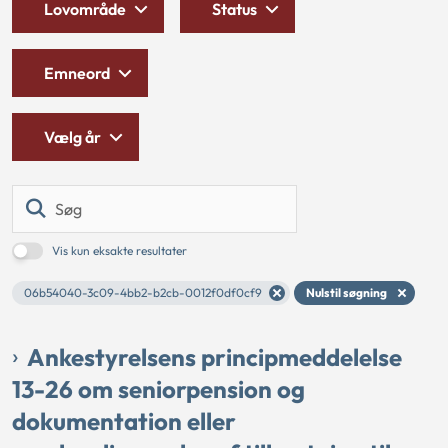
Lovområde
Status
Emneord
Vælg år
Søg
Vis kun eksakte resultater
06b54040-3c09-4bb2-b2cb-0012f0df0cf9
Nulstil søgning
Ankestyrelsens principmeddelelse
13-26 om seniorpension og
dokumentation eller