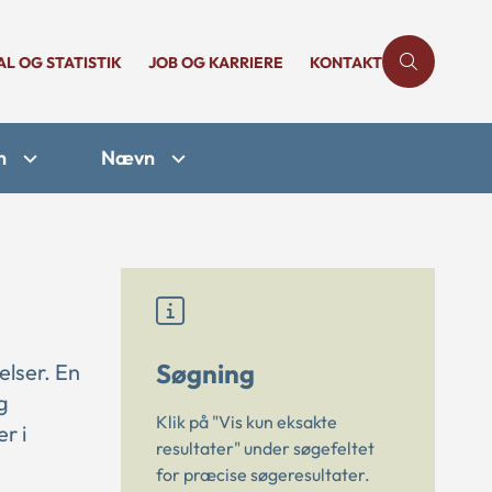
AL OG STATISTIK
JOB OG KARRIERE
KONTAKT
n
Nævn
Søgning
elser. En
g
Klik på "Vis kun eksakte
r i
resultater" under søgefeltet
for præcise søgeresultater.