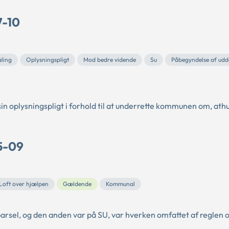
7-10
aling
Oplysningspligt
Mod bedre vidende
Su
Påbegyndelse af udd
n oplysningspligt i forhold til at underrette kommunen om, ath
5-09
Loft over hjælpen
Gældende
Kommunal
rsel, og den anden var på SU, var hverken omfattet af reglen