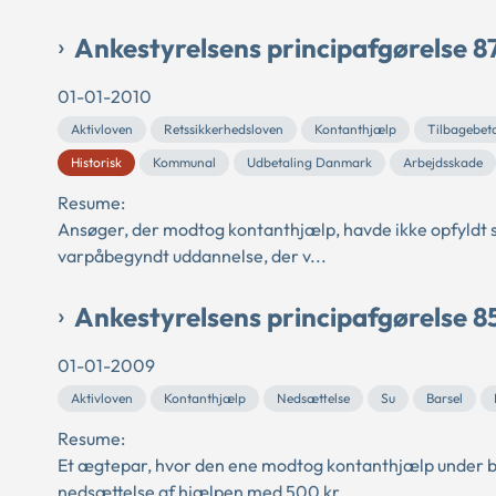
Ankestyrelsens principafgørelse 8
01-01-2010
Aktivloven
Retssikkerhedsloven
Kontanthjælp
Tilbagebet
Historisk
Kommunal
Udbetaling Danmark
Arbejdsskade
Resume:
Ansøger, der modtog kontanthjælp, havde ikke opfyldt si
varpåbegyndt uddannelse, der v...
Ankestyrelsens principafgørelse 8
01-01-2009
Aktivloven
Kontanthjælp
Nedsættelse
Su
Barsel
Resume:
Et ægtepar, hvor den ene modtog kontanthjælp under ba
nedsættelse af hjælpen med 500 kr...