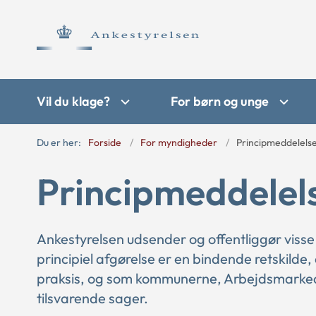
Vil du klage?
For børn og unge
Du er her:
Forside
For myndigheder
Principmeddelels
Principmeddelel
Ankestyrelsen udsender og offentliggør visse
principiel afgørelse er en bindende retskilde,
praksis, og som kommunerne, Arbejdsmarkede
tilsvarende sager.