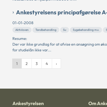
Ankestyrelsens principafgørelse A
01-01-2008
Aktivloven
Tandbehandling
Su
Sygebehandling m.v.
Resume:
Der var ikke grundlag for at afvise en ansøgning om øk
for studielån ikke var...
1
2
3
4
Ankestyrelsen
Om Anke