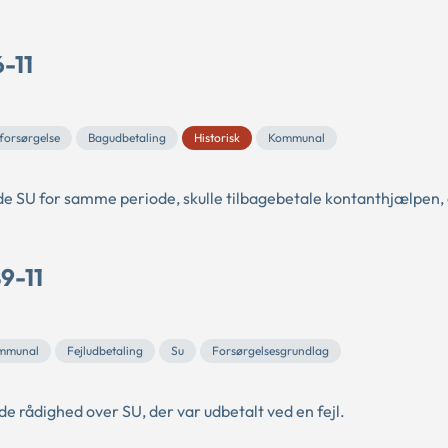
-11
forsørgelse
Bagudbetaling
Historisk
Kommunal
nde SU for samme periode, skulle tilbagebetale kontanthjælpen,
9-11
mmunal
Fejludbetaling
Su
Forsørgelsesgrundlag
de rådighed over SU, der var udbetalt ved en fejl.