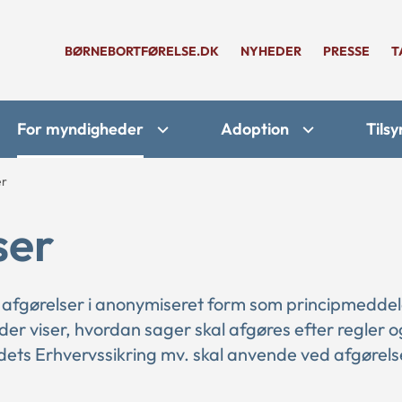
BØRNEBORTFØRELSE.DK
NYHEDER
PRESSE
T
For myndigheder
Adoption
Tilsy
er
ser
 afgørelser i anonymiseret form som principmeddel
 der viser, hvordan sager skal afgøres efter regler o
ts Erhvervssikring mv. skal anvende ved afgørelse