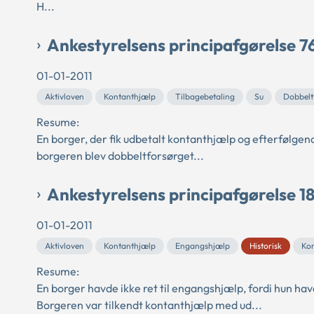
H...
Ankestyrelsens principafgørelse 76
01-01-2011
Aktivloven
Kontanthjælp
Tilbagebetaling
Su
Dobbelt
Resume:
En borger, der fik udbetalt kontanthjælp og efterfølge
borgeren blev dobbeltforsørget...
Ankestyrelsens principafgørelse 18
01-01-2011
Aktivloven
Kontanthjælp
Engangshjælp
Historisk
Ko
Resume:
En borger havde ikke ret til engangshjælp, fordi hun hav
Borgeren var tilkendt kontanthjælp med ud...