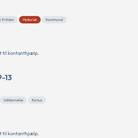
 fritiden
Historisk
Kommunal
 til kontanthjælp.
9-13
Uddannelse
Kursus
 til kontanthjælp.