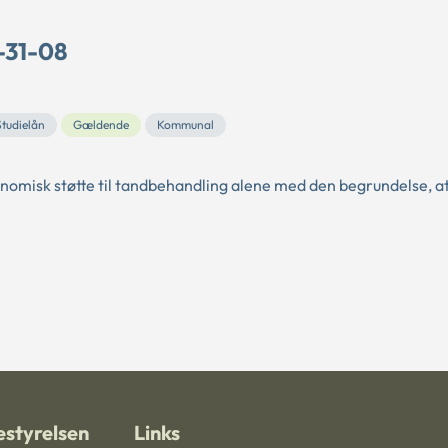
-31-08
Studielån
Gældende
Kommunal
onomisk støtte til tandbehandling alene med den begrundelse, a
styrelsen
Links