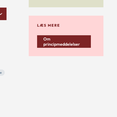
LÆS MERE
Om
principmeddelelser
se