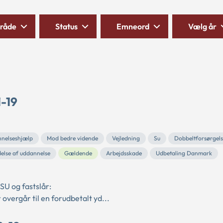
råde
Status
Emneord
Vælg år
1-19
nelseshjælp
Mod bedre vidende
Vejledning
Su
Dobbeltforsørgel
else af uddannelse
Gældende
Arbejdsskade
Udbetaling Danmark
SU og fastslår:
 overgår til en forudbetalt yd...