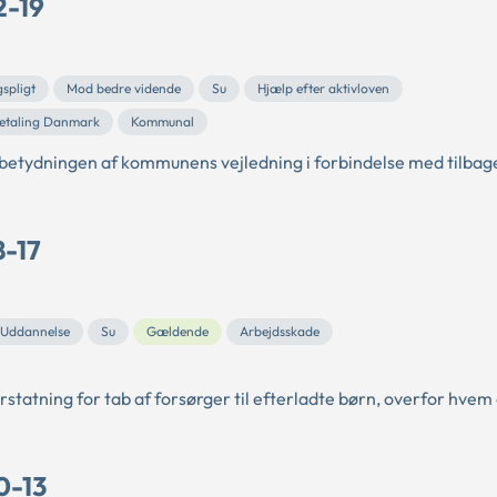
2-19
spligt
Mod bedre vidende
Su
Hjælp efter aktivloven
etaling Danmark
Kommunal
 betydningen af kommunens vejledning i forbindelse med tilbag
8-17
Uddannelse
Su
Gældende
Arbejdsskade
rstatning for tab af forsørger til efterladte børn, overfor hve
0-13