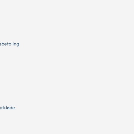
ebetaling
m afdøde