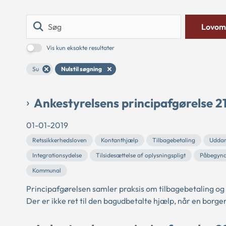
Søg
Lovom
Vis kun eksakte resultater
Su
Nulstil søgning
Ankestyrelsens principafgørelse 2
01-01-2019
Retssikkerhedsloven
Kontanthjælp
Tilbagebetaling
Uddan
Integrationsydelse
Tilsidesættelse af oplysningspligt
Påbegynd
Kommunal
Principafgørelsen samler praksis om tilbagebetaling og 
Der er ikke ret til den bagudbetalte hjælp, når en borger