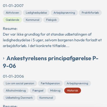
01-01-2007
Aktivloven
Ledighedsydelse
Arbejdsprøvning
Praktikforløb
Gældende
Kommunal
Fleksjob
Resume:
Der var ikke grundlag for at standse udbetalingen af
ledighedsydelse i 5 uger, selvom borgeren havde forladt et
arbejdsforløb. I det konkrete tilfælde...
Ankestyrelsens principafgørelse P-
9-06
01-01-2006
Lov om social pension
Førtidspension
Arbejdsprøvning
Alkoholmisbrug
Fængsel
Misbrug
Historisk
Udbetaling Danmark
Kommunal
Resume: