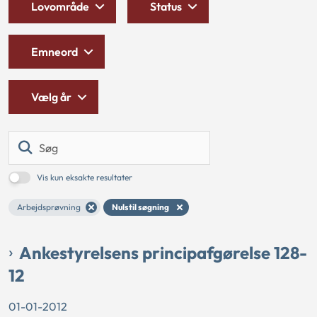
Lovområde
Status
Emneord
Vælg år
Søg
Vis kun eksakte resultater
Arbejdsprøvning
Nulstil søgning
Ankestyrelsens principafgørelse 128-
12
01-01-2012