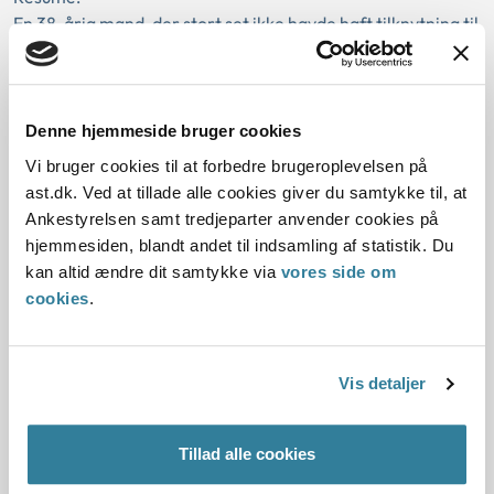
En 38-årig mand, der stort set ikke havde haft tilknytning til
arbejdsmarkedet, var ikke berettiget til førtidspension.
Uanset hans misbrug og krimina...
Ankestyrelsens principafgørelse D-
Denne hjemmeside bruger cookies
16-06
Vi bruger cookies til at forbedre brugeroplevelsen på
ast.dk. Ved at tillade alle cookies giver du samtykke til, at
01-01-2006
Ankestyrelsen samt tredjeparter anvender cookies på
hjemmesiden, blandt andet til indsamling af statistik. Du
Udbetaling Danmark
Kommunal
Gældende
kan altid ændre dit samtykke via
vores side om
Arbejdsprøvning
Frihedsberøvelse
Sygedagpenge
cookies
.
Sygedagpengeloven
Barselsloven
Resume:
Under en frihedsberøvelse, der fandt sted på en af
Vis detaljer
Kriminalforsorgens institutioner, var der ret til udbetaling
af sygedagpenge under en arbejdsprøvni...
Tillad alle cookies
Ankestyrelsens principafgørelse N-