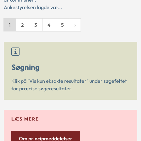
Ankestyrelsen lagde væ...
1
2
3
4
5
Søgning
Klik på "Vis kun eksakte resultater" under søgefeltet
for præcise søgeresultater.
LÆS MERE
Om principmeddelelser