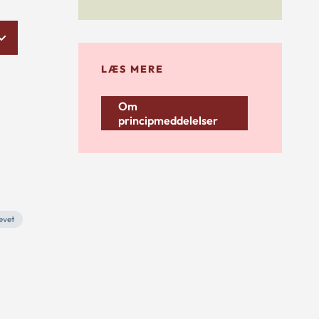
LÆS MERE
Om
principmeddelelser
ævet