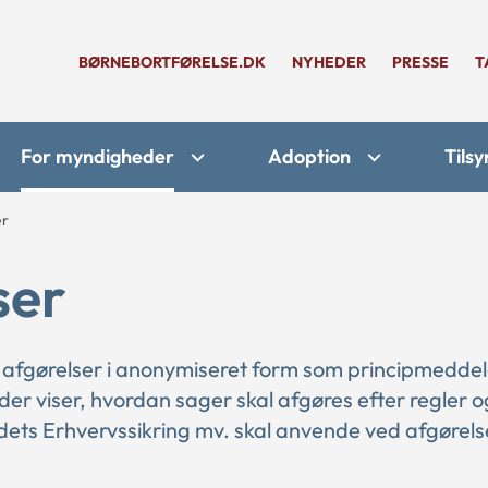
BØRNEBORTFØRELSE.DK
NYHEDER
PRESSE
T
For myndigheder
Adoption
Tilsy
er
ser
 afgørelser i anonymiseret form som principmeddel
 der viser, hvordan sager skal afgøres efter regler o
ts Erhvervssikring mv. skal anvende ved afgørelse