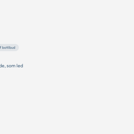
f botilbud
de, som led