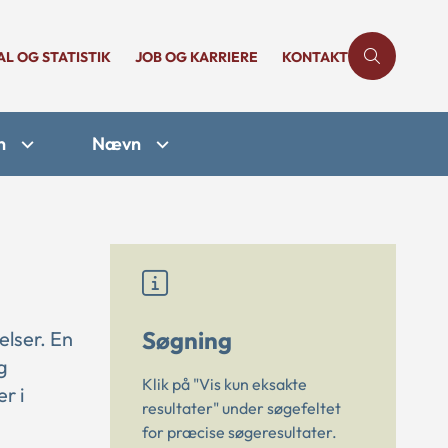
AL OG STATISTIK
JOB OG KARRIERE
KONTAKT
n
Nævn
Søgning
elser. En
g
Klik på "Vis kun eksakte
r i
resultater" under søgefeltet
for præcise søgeresultater.