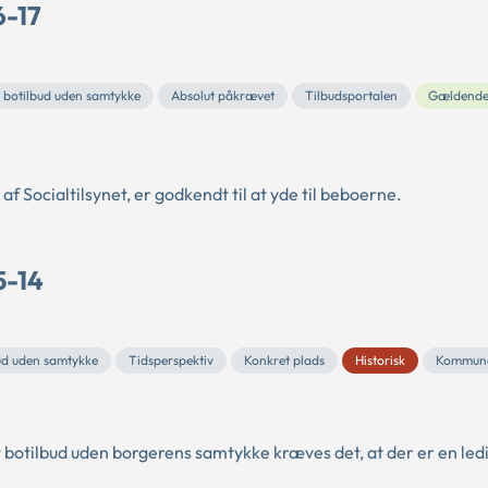
6-17
i botilbud uden samtykke
Absolut påkrævet
Tilbudsportalen
Gældend
af Socialtilsynet, er godkendt til at yde til beboerne.
5-14
bud uden samtykke
Tidsperspektiv
Konkret plads
Historisk
Kommun
 botilbud uden borgerens samtykke kræves det, at der er en ledi