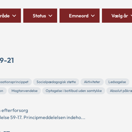
råde
Status
Emneord
Vælg år
 9-21
sationsprincippet
Socialpædagogisk støtte
Aktiviteter
Ledsagelse
on
Magtanvendelse
Optagelse i botilbud uden samtykke
Absolut påkr
 efterforsorg
else 59-17. Principmeddelelsen indeho...