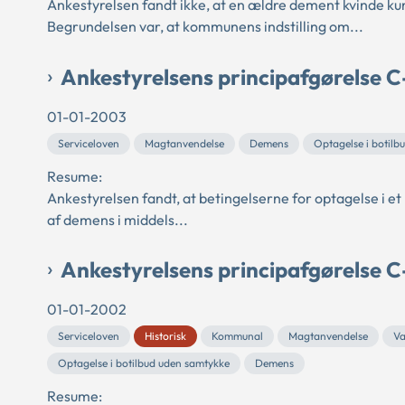
Ankestyrelsen fandt ikke, at en ældre dement kvinde ku
Begrundelsen var, at kommunens indstilling om...
Ankestyrelsens principafgørelse 
01-01-2003
Serviceloven
Magtanvendelse
Demens
Optagelse i botilb
Resume:
Ankestyrelsen fandt, at betingelserne for optagelse i e
af demens i middels...
Ankestyrelsens principafgørelse 
01-01-2002
Serviceloven
Historisk
Kommunal
Magtanvendelse
Va
Optagelse i botilbud uden samtykke
Demens
Resume: