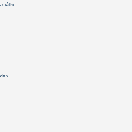
, måtte
uden