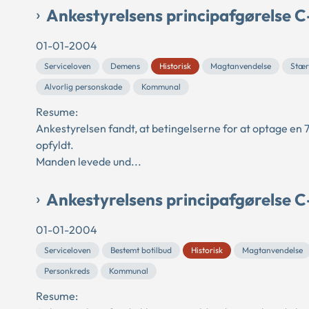
Ankestyrelsens principafgørelse 
01-01-2004
Serviceloven
Demens
Historisk
Magtanvendelse
Stær
Alvorlig personskade
Kommunal
Resume:
Ankestyrelsen fandt, at betingelserne for at optage en
opfyldt.
Manden levede und...
Ankestyrelsens principafgørelse 
01-01-2004
Serviceloven
Bestemt botilbud
Historisk
Magtanvendelse
Personkreds
Kommunal
Resume: