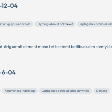
C-12-04
kt uhygiejniske forhold
Flytning absolut påkrævet
Optagelse i botilbud ud
 76-årig udtalt dement mand i et bestemt botilbud uden samtykk
C-6-04
Kommunens indstilling
Optagelse i botilbud uden samtykke
Demens