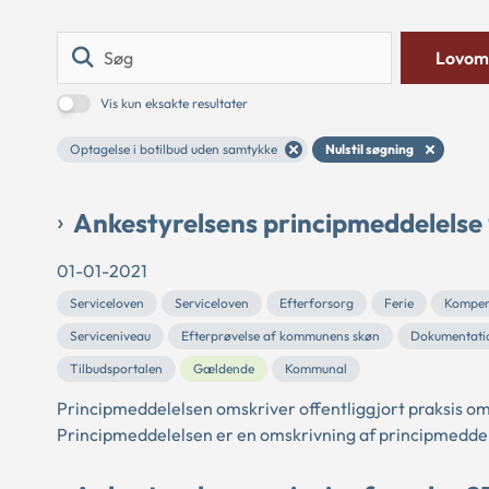
Søg
Lovom
Vis kun eksakte resultater
Optagelse i botilbud uden samtykke
Nulstil søgning
Ankestyrelsens principmeddelelse
01-01-2021
Serviceloven
Serviceloven
Efterforsorg
Ferie
Kompen
Serviceniveau
Efterprøvelse af kommunens skøn
Dokumentati
Tilbudsportalen
Gældende
Kommunal
Principmeddelelsen omskriver offentliggjort praksis om
Principmeddelelsen er en omskrivning af principmeddel