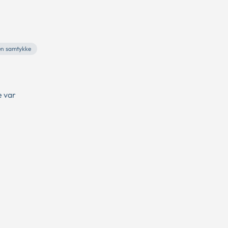
en samtykke
e var