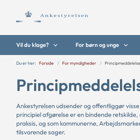
Vil du klage?
For børn og unge
Du er her:
Forside
For myndigheder
Principmeddelels
Principmeddelel
Ankestyrelsen udsender og offentliggør visse
principiel afgørelse er en bindende retskilde,
praksis, og som kommunerne, Arbejdsmarkede
tilsvarende sager.