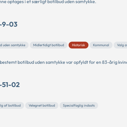
nne optages i et særligt botilbud uden samtykke.
C-9-03
ud uden samtykke
Midlertidigt botilbud
Historisk
Kommunal
Valg a
t bestemt botilbud uden samtykke var opfyldt for en 83-årig kvin
C-51-02
lg af botilbud
Velegnet botilbud
Specialfaglig indsats