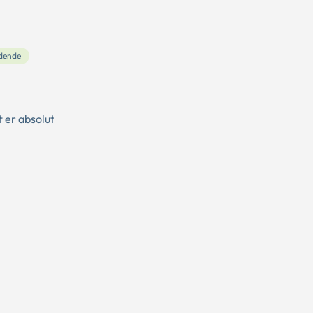
dende
 er absolut