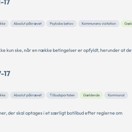
1-17
ykke
Absolut påkrævet
Psykiske behov
Kommunens visitation
Gæl
e kun ske, når en række betingelser er opfyldt, herunder at det
7-17
ykke
Absolut påkrævet
Tilbudsportalen
Gældende
Kommunal
er, der skal optages i et særligt botilbud efter reglerne om