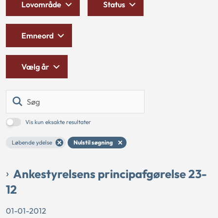
Lovområde
Status
Emneord
Vælg år
Søg
Vis kun eksakte resultater
Løbende ydelse
Nulstil søgning
Ankestyrelsens principafgørelse 23-
12
01-01-2012