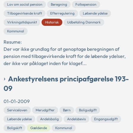
Lov om social pension
Beregning
Folkepension
Tilbagevirkende kraft
Efterregulering
Løbende ydelse
Virkningstidspunkt
Historisk
Udbetaling Danmark
Kommunal
Resume:
Der var ikke grundlag for at genoptage beregningen af
pension med tilbagevirkende kraft for de løbende ydelser,
der ikke var påklaget inden for klagef...
Ankestyrelsens principafgørelse 193-
09
01-01-2009
Serviceloven
Merudgifter
Børn
Boligudgift
Løbende ydelse
Andelsbolig
Andelsbevis
Engangsudgift
Boligskift
Gældende
Kommunal