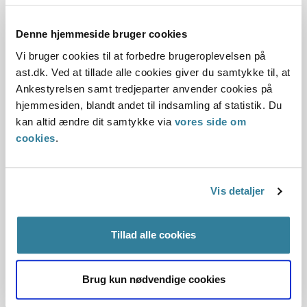
Ankestyrelsens principafgørelse U-
27-01
Denne hjemmeside bruger cookies
Vi bruger cookies til at forbedre brugeroplevelsen på
01-01-2001
ast.dk. Ved at tillade alle cookies giver du samtykke til, at
Arbejdsskadeloven
Arbejdsskade
Revalidering
Fleksjob
Ankestyrelsen samt tredjeparter anvender cookies på
Løbende ydelse
Barselorlov
Historisk
Arbejdsskade
hjemmesiden, blandt andet til indsamling af statistik. Du
kan altid ændre dit samtykke via
vores side om
Resume:
cookies
.
Der var ikke grundlag for at standse udbetalingen af
erstatning for tab af erhvervsevne, som blev udbetalt som
løbende ydelse i forbindelse med revali...
Vis detaljer
Ankestyrelsens principafgørelse P-
4-97
Tillad alle cookies
01-01-1997
Brug kun nødvendige cookies
Gammelførtidspensionloven
Pension
Personligt tillæg
Brøkpension
Løbende ydelse
Gældende