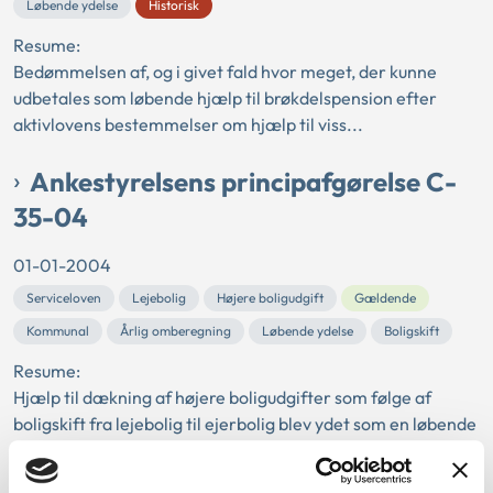
Løbende ydelse
Historisk
Resume:
Bedømmelsen af, og i givet fald hvor meget, der kunne
udbetales som løbende hjælp til brøkdelspension efter
aktivlovens bestemmelser om hjælp til viss...
Ankestyrelsens principafgørelse C-
35-04
01-01-2004
Serviceloven
Lejebolig
Højere boligudgift
Gældende
Kommunal
Årlig omberegning
Løbende ydelse
Boligskift
Resume:
Hjælp til dækning af højere boligudgifter som følge af
boligskift fra lejebolig til ejerbolig blev ydet som en løbende
ydelse. Der var tale om højere...