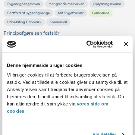
Sygedagpengeloven
Manglende medvirken
Oplysningsskema
Bortfald af sygedagpenge
Mit Sygefravær
Gældende
Udbetaling Danmark
Kommunal
Principafgørelsen fastslår
En sygemeldt borger skal anvende den digitale
selvbetjeningsløsning, Mit Sygefravær, til at aflevere
oplysningsskemaet til brug for...
Denne hjemmeside bruger cookies
Ankestyrelsens principafgørelse 25-
Vi bruger cookies til at forbedre brugeroplevelsen på
16
ast.dk. Ved at tillade alle cookies giver du samtykke til, at
Ankestyrelsen samt tredjeparter anvender cookies på
01-01-2016
hjemmesiden, blandt andet til indsamling af statistik. Du
Sygedagpengeloven
Sygedagpenge
Bortfald
kan altid ændre dit samtykke via
vores side om
cookies
.
Manglende medvirken
Attest til sygedagpengeopfølgning
Gældende
Udbetaling Danmark
Kommunal
Resumé:
Vis detaljer