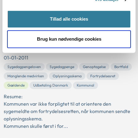
Efter sygedagpengelovens § 11 b skal en sygemeldt borger
medvirke til, at borgerens egen læge udarbejder en
lægeattest til brug for den første opfølgn...
Tillad alle cookies
Ankestyrelsens principafgørelse 127-
Brug kun nødvendige cookies
11
01-01-2011
Sygedagpengeloven
Sygedagpenge
Genoptagelse
Bortfald
Manglende medvirken
Oplysningsskema
Fortrydelsesret
Gældende
Udbetaling Danmark
Kommunal
Resume:
Kommunen var ikke forpligtet til at orientere den
sygemeldte om fortrydelsesretten, når kommunen sendte
oplysningsskema.
Kommunen skulle først i for...