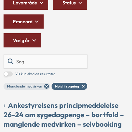
Lovområde
Status
Emneord
Vælg år
Søg
Vis kun eksakte resultater
Manglende medvirken
Nulstil søgning
Ankestyrelsens principmeddelelse
26-24 om sygedagpenge – bortfald –
manglende medvirken – selvbooking