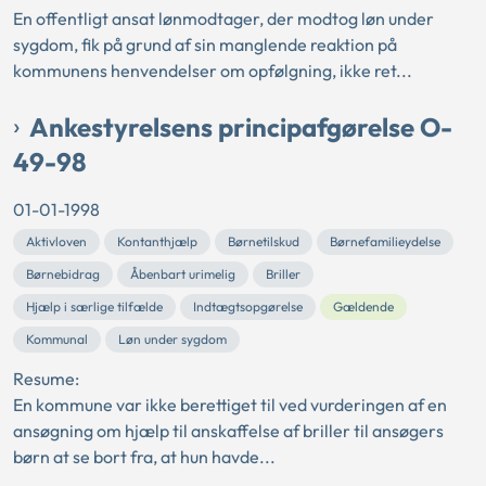
En offentligt ansat lønmodtager, der modtog løn under
sygdom, fik på grund af sin manglende reaktion på
kommunens henvendelser om opfølgning, ikke ret...
Ankestyrelsens principafgørelse O-
49-98
01-01-1998
Aktivloven
Kontanthjælp
Børnetilskud
Børnefamilieydelse
Børnebidrag
Åbenbart urimelig
Briller
Hjælp i særlige tilfælde
Indtægtsopgørelse
Gældende
Kommunal
Løn under sygdom
Resume:
En kommune var ikke berettiget til ved vurderingen af en
ansøgning om hjælp til anskaffelse af briller til ansøgers
børn at se bort fra, at hun havde...