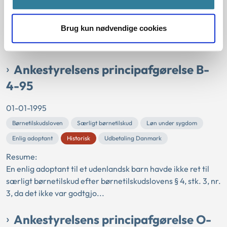
Resume:
Der kunne ikke udbetales supplerende kontanthjælp til et
Brug kun nødvendige cookies
ægtepar, hvor hustruen opgav sit forsørgelsesgrundlag
(kontanthjælp) for at påbegynde selvstæ...
Ankestyrelsens principafgørelse B-
4-95
01-01-1995
Børnetilskudsloven
Særligt børnetilskud
Løn under sygdom
Enlig adoptant
Historisk
Udbetaling Danmark
Resume:
En enlig adoptant til et udenlandsk barn havde ikke ret til
særligt børnetilskud efter børnetilskudslovens § 4, stk. 3, nr.
3, da det ikke var godtgjo...
Ankestyrelsens principafgørelse O-