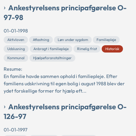
Ankestyrelsens principafgørelse O-
97-98
01-01-1998
Aktivloven
Aflastning
Løn under sygdom
Familiepleje
Udslusning
Anbragt i familiepleje
Rimelig frist
Historisk
Kommunal
Hjælpeforanstaltninger
Resume:
En familie havde sammen ophold i familiepleje. Efter
familiens udskrivning til egen bolig i august 1988 blev der
ydet forskellige former for hjælp eft...
Ankestyrelsens principafgørelse O-
126-97
01-01-1997