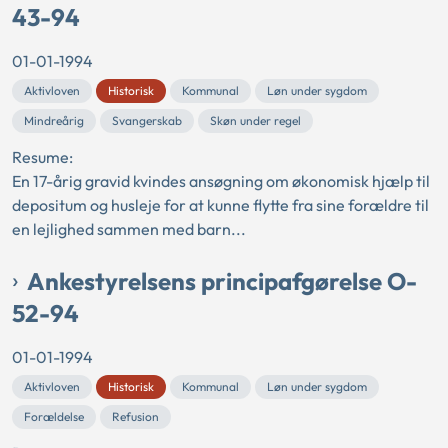
43-94
01-01-1994
Aktivloven
Historisk
Kommunal
Løn under sygdom
Mindreårig
Svangerskab
Skøn under regel
Resume:
En 17-årig gravid kvindes ansøgning om økonomisk hjælp til
depositum og husleje for at kunne flytte fra sine forældre til
en lejlighed sammen med barn...
Ankestyrelsens principafgørelse O-
52-94
01-01-1994
Aktivloven
Historisk
Kommunal
Løn under sygdom
Forældelse
Refusion