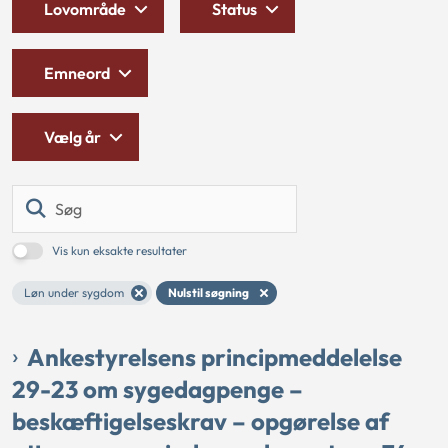
Lovområde
Status
Emneord
Vælg år
Søg
Vis kun eksakte resultater
Løn under sygdom
Nulstil søgning
Ankestyrelsens principmeddelelse
29-23 om sygedagpenge –
beskæftigelseskrav – opgørelse af