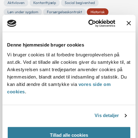
Aktivloven
Kontanthjælp
Social begivenhed
Løn under sygdom
Forsørgelseskontrakt
Historisk
Kommunal
Resume:
Ansøger, der var 80 år og ikke berettiget til folkepension,
Denne hjemmeside bruger cookies
var berettiget til kontanthjælp.
Ankestyrelsen lagde vægt på, at ansøger, der opholdt si...
Vi bruger cookies til at forbedre brugeroplevelsen på
ast.dk. Ved at tillade alle cookies giver du samtykke til, at
Ankestyrelsens principafgørelse O-
Ankestyrelsen samt tredjeparter anvender cookies på
hjemmesiden, blandt andet til indsamling af statistik. Du
96-96
kan altid ændre dit samtykke via
vores side om
cookies
.
01-01-1996
Aktivloven
Kontanthjælp
Rådighed
Udnyttelse af arbejdsmuligheder
Løn under sygdom
Vis detaljer
Manglende overskud
Historisk
Kommunal
Selvstændig virksomhed
Tillad alle cookies