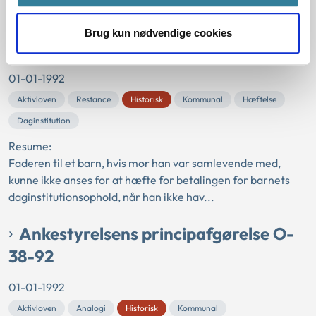
Ankestyrelsens principafgørelse O-
Brug kun nødvendige cookies
5-92
01-01-1992
Aktivloven
Restance
Historisk
Kommunal
Hæftelse
Daginstitution
Resume:
Faderen til et barn, hvis mor han var samlevende med,
kunne ikke anses for at hæfte for betalingen for barnets
daginstitutionsophold, når han ikke hav...
Ankestyrelsens principafgørelse O-
38-92
01-01-1992
Aktivloven
Analogi
Historisk
Kommunal