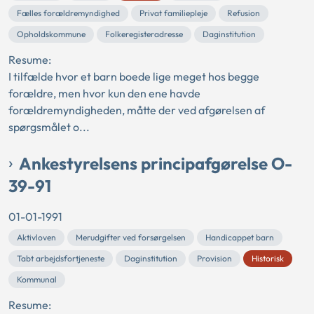
Fælles forældremyndighed
Privat familiepleje
Refusion
Opholdskommune
Folkeregisteradresse
Daginstitution
Resume:
I tilfælde hvor et barn boede lige meget hos begge
forældre, men hvor kun den ene havde
forældremyndigheden, måtte der ved afgørelsen af
spørgsmålet o...
Ankestyrelsens principafgørelse O-
39-91
01-01-1991
Aktivloven
Merudgifter ved forsørgelsen
Handicappet barn
Tabt arbejdsfortjeneste
Daginstitution
Provision
Historisk
Kommunal
Resume: