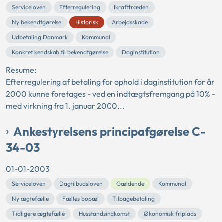
Serviceloven
Efterregulering
Ikrafttræden
Ny bekendtgørelse
Historisk
Arbejdsskade
Udbetaling Danmark
Kommunal
Konkret kendskab til bekendtgørelse
Daginstitution
Resume:
Efterregulering af betaling for ophold i daginstitution for år
2000 kunne foretages - ved en indtægtsfremgang på 10% -
med virkning fra 1. januar 2000...
Ankestyrelsens principafgørelse C-
34-03
01-01-2003
Serviceloven
Dagtilbudsloven
Gældende
Kommunal
Ny ægtefælle
Fælles bopæl
Tilbagebetaling
Tidligere ægtefælle
Husstandsindkomst
Økonomisk friplads