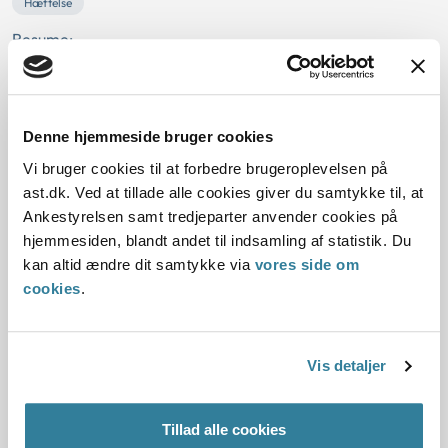
Hæftelse
Resume:
Det påhvilede B kommune at opkræve
daginstitutionsbetaling for et barn, der var i privat
familiepleje hos sin far i B kommune, idet faderen antoges
at...
Denne hjemmeside bruger cookies
Vi bruger cookies til at forbedre brugeroplevelsen på
Ankestyrelsens principafgørelse O-
ast.dk. Ved at tillade alle cookies giver du samtykke til, at
108-93
Ankestyrelsen samt tredjeparter anvender cookies på
hjemmesiden, blandt andet til indsamling af statistik. Du
01-01-1993
kan altid ændre dit samtykke via
vores side om
cookies
.
Aktivloven
Daginstitution
Restance
Lønindeholdelse
Lønforskrivning
Historisk
Kommunal
Kildeskatteloven
Resume:
Vis detaljer
Lønindeholdelse efter kildeskattelovens § 73 for en
daginstitu tionsrestance skulle ikke respektere en aftale om
Tillad alle cookies
lønforskrivning.