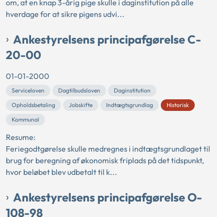
om, at en knap 3-årig pige skulle i daginstitution på alle
hverdage for at sikre pigens udvi...
Ankestyrelsens principafgørelse C-
20-00
01-01-2000
Serviceloven
Dagtilbudsloven
Daginstitution
Opholdsbetaling
Jobskifte
Indtægtsgrundlag
Historisk
Kommunal
Resume:
Feriegodtgørelse skulle medregnes i indtægtsgrundlaget til
brug for beregning af økonomisk friplads på det tidspunkt,
hvor beløbet blev udbetalt til k...
Ankestyrelsens principafgørelse O-
108-98