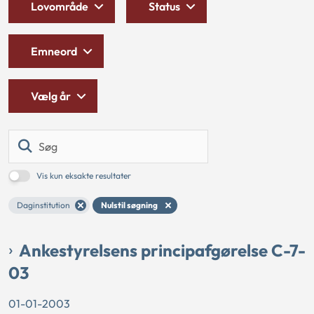
Lovområde
Status
Emneord
Vælg år
Søg
Vis kun eksakte resultater
Daginstitution
Nulstil søgning
Ankestyrelsens principafgørelse C-7-
03
01-01-2003