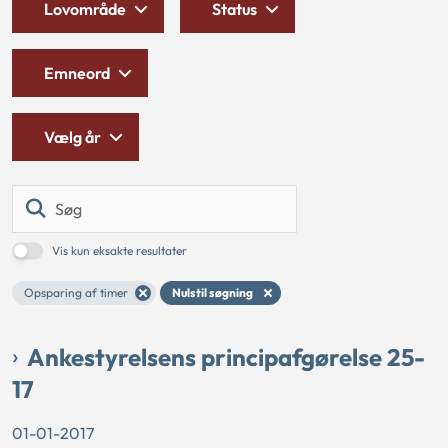
Lovområde
Status
Emneord
Vælg år
Søg
Vis kun eksakte resultater
Opsparing af timer
Nulstil søgning
Ankestyrelsens principafgørelse 25-
17
01-01-2017