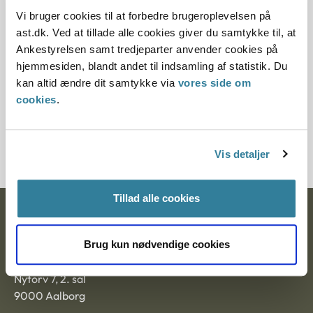
Klik på "Vis kun eksakte resultater" under søgefeltet
Vi bruger cookies til at forbedre brugeroplevelsen på
for præcise søgeresultater.
ast.dk. Ved at tillade alle cookies giver du samtykke til, at
Ankestyrelsen samt tredjeparter anvender cookies på
hjemmesiden, blandt andet til indsamling af statistik. Du
kan altid ændre dit samtykke via
vores side om
LÆS MERE
cookies
.
Om principmeddelelser
Vis detaljer
Tillad alle cookies
Ankestyrelsen
Brug kun nødvendige cookies
Postadresse:
Nytorv 7, 2. sal
9000 Aalborg