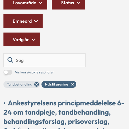
Lovområde
Status
Emneord
Vælg år
Søg
Vis kun eksakte resultater
Tandbehandling
Nulstil søgning
Ankestyrelsens principmeddelelse 6-
24 om tandpleje, tandbehandling,
behandlingsforslag, prisoverslag,