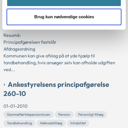
01-01-2014
Aktivloven
Historisk
Kommunal
Rådighedsbeløb
Lån
Brug kun nødvendige cookies
Tandbehandling
Afdragsordning
Resumé:
Principafgørelsen fastslår
Afdragsordning
Kommunen kan give afslag på at yde hjælp til
tandbehandling, hvis ansøger selv kan afholde udgiften
ved...
Ankestyrelsens principafgørelse
260-10
01-01-2010
Gammelførtidspensionloven
Pension
Personligt tillæg
Tandbehandling
Helbredstillæg
Inhabilitet