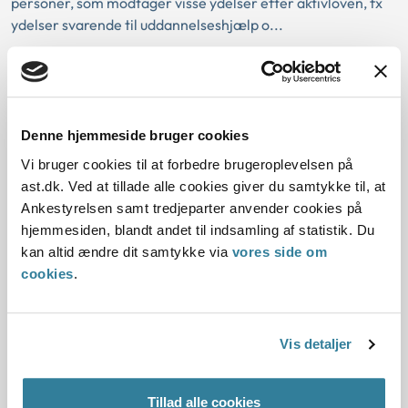
personer, som modtager visse ydelser efter aktivloven, fx
ydelser svarende til uddannelseshjælp o...
Ankestyrelsens principafgørelse 42-
15
Denne hjemmeside bruger cookies
01-01-2015
Vi bruger cookies til at forbedre brugeroplevelsen på
Sygebehandling m.v.
Formue
Tandbehandling
Pension
ast.dk. Ved at tillade alle cookies giver du samtykke til, at
Kommunal
Lov om aktiv socialpolitik
Gældende
Ankestyrelsen samt tredjeparter anvender cookies på
Resumé:
hjemmesiden, blandt andet til indsamling af statistik. Du
Der kan ikke ydes hjælp til tandbehandling, hvis ansøger
kan altid ændre dit samtykke via
vores side om
selv kan betale for behandlingen for eksempel ved
cookies
.
tilbagekøb af en pension
Ved ansøgning om...
Vis detaljer
Ankestyrelsens principafgørelse 75-
14
Tillad alle cookies