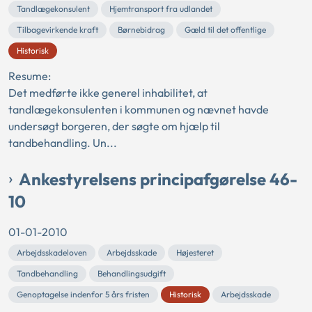
Tandlægekonsulent
Hjemtransport fra udlandet
Tilbagevirkende kraft
Børnebidrag
Gæld til det offentlige
Historisk
Resume:
Det medførte ikke generel inhabilitet, at
tandlægekonsulenten i kommunen og nævnet havde
undersøgt borgeren, der søgte om hjælp til
tandbehandling. Un...
Ankestyrelsens principafgørelse 46-
10
01-01-2010
Arbejdsskadeloven
Arbejdsskade
Højesteret
Tandbehandling
Behandlingsudgift
Genoptagelse indenfor 5 års fristen
Historisk
Arbejdsskade