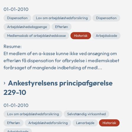
01-01-2010
Dispensation
Lov om arbejdsløshedsforsikring
Dispensation
Arbejdsløshedsdagpenge
Efterløn
Medlemsskab af arbejdsløshedskasse
Historisk
Arbejdsskade
Resume:
Et medlem af en a-kasse kunne ikke ved ansøgning om
efterløn få dispensation for afbrydelse i medlemskabet
forårsaget af manglende indbetaling af medl...
Ankestyrelsens principafgørelse
229-10
01-01-2010
Lov om arbejdsløshedsforsikring
Selvstændig virksomhed
Efterløn
Arbejdsløshedsforsikring
Lønarbejde
Historisk
Arbejdsskade