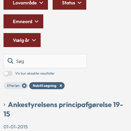
Lovområde
Status
Emneord
Vælg år
Søg
Vis kun eksakte resultater
Efterløn
Nulstil søgning
Ankestyrelsens principafgørelse 19-
15
01-01-2015