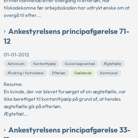
Erhvervsevnetab efter overgang til efterløn, når
tilskadekomne før arbejdsskaden har udtrykt ønske om at
overgå til efter...
Ankestyrelsens principafgørelse 71-
12
01-01-2012
Aktivloven
Kontanthjælp
Social begivenhed
Ægtefælle
Ændring i forholdene
Efterløn
Gældende
Kommunal
Resume:
En kvinde, der var blevet forsørget af sin ægtefælle, var
ikke berettiget til kontanthjælp på grund af, at hendes
ægtefælle gik på efterløn.
Ægtefæl...
Ankestyrelsens principafgørelse 33-