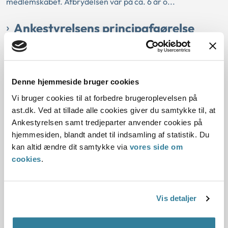
medlemskabet. Afbrydelsen var på ca. 6 år o...
Ankestyrelsens principafgørelse
222-10
01-01-2010
Denne hjemmeside bruger cookies
Lov om arbejdsløshedsforsikring
Selvstændig virksomhed
Sanktioner
Efterløn
Arbejdsløshedsforsikring
Svig
Vi bruger cookies til at forbedre brugeroplevelsen på
ast.dk. Ved at tillade alle cookies giver du samtykke til, at
Historisk
Arbejdsskade
Ankestyrelsen samt tredjeparter anvender cookies på
Resume:
hjemmesiden, blandt andet til indsamling af statistik. Du
Et medlem af en a-kasse havde handlet svigagtigt ved ikke
kan altid ændre dit samtykke via
vores side om
at oplyse a-kassen om sit arbejde og sine indtægter ved
cookies
.
salg af skrot.
AnkestyrelsensBeskæ...
Vis detaljer
Ankestyrelsens principafgørelse 217-
10