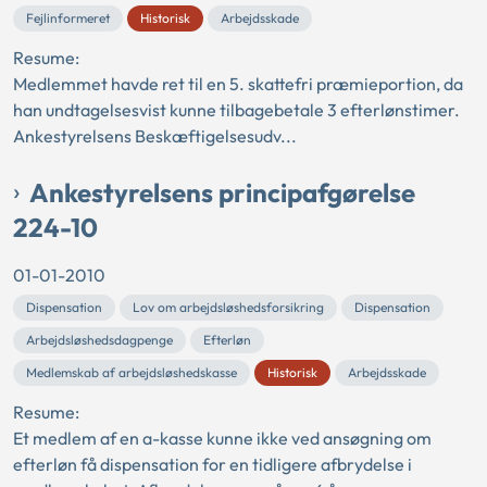
Fejlinformeret
Historisk
Arbejdsskade
Resume:
Medlemmet havde ret til en 5. skattefri præmieportion, da
han undtagelsesvist kunne tilbagebetale 3 efterlønstimer.
Ankestyrelsens Beskæftigelsesudv...
Ankestyrelsens principafgørelse
224-10
01-01-2010
Dispensation
Lov om arbejdsløshedsforsikring
Dispensation
Arbejdsløshedsdagpenge
Efterløn
Medlemskab af arbejdsløshedskasse
Historisk
Arbejdsskade
Resume:
Et medlem af en a-kasse kunne ikke ved ansøgning om
efterløn få dispensation for en tidligere afbrydelse i