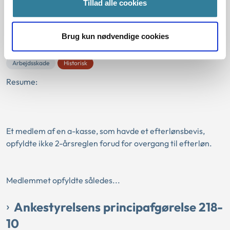
Tillad alle cookies
01-01-2010
Lov om arbejdsløshedsforsikring
Selvstændig virksomhed
Brug kun nødvendige cookies
Arbejdsløshedsdagpenge
Efterløn
Væsentligt omfang
Arbejdsskade
Historisk
Resume:
Et medlem af en a-kasse, som havde et efterlønsbevis,
opfyldte ikke 2-årsreglen forud for overgang til efterløn.
Medlemmet opfyldte således...
Ankestyrelsens principafgørelse 218-
10