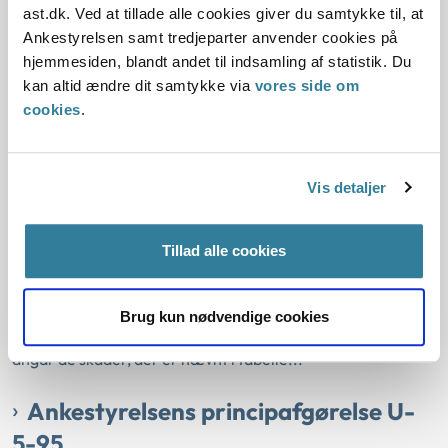
tilkendte godtgørelse for varigt mén på 5% til en
ast.dk. Ved at tillade alle cookies giver du samtykke til, at
politiassistent, der under sit arbejde forstuve...
Ankestyrelsen samt tredjeparter anvender cookies på
hjemmesiden, blandt andet til indsamling af statistik. Du
Ankestyrelsens principafgørelse U-
kan altid ændre dit samtykke via
vores side om
cookies
.
3-01
01-01-2001
Vis detaljer
Arbejdsskadeloven
Arbejdsskade
Landsret
Historisk
Arbejdsskade
Dispensation
Tab af særlige færdigheder
Tillad alle cookies
Fingerskade
Tilkendegivelse
Resume:
Ved vurderingen af varigt mén tages der udgangspunkt i
Brug kun nødvendige cookies
Arbejdsskadestyrelsens vejledende méntabel, for så vidt
angår de skader, der er nævnt i tabelle...
Ankestyrelsens principafgørelse U-
5-95