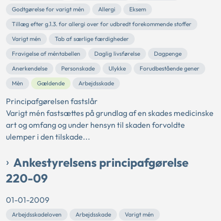
Godtgørelse for varigt mén
Allergi
Eksem
Tillæg efter g.1.3. for allergi over for udbredt forekommende stoffer
Varigt mén
Tab af særlige færdigheder
Fravigelse af méntabellen
Daglig livsførelse
Dagpenge
Anerkendelse
Personskade
Ulykke
Forudbestående gener
Mèn
Gældende
Arbejdsskade
Principafgørelsen fastslår
Varigt mén fastsættes på grundlag af en skades medicinske
art og omfang og under hensyn til skaden forvoldte
ulemper i den tilskade...
Ankestyrelsens principafgørelse
220-09
01-01-2009
Arbejdsskadeloven
Arbejdsskade
Varigt mén