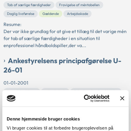
Tab af særlige færdigheder
Fravigelse af méntabellen
Daglig livsførelse
Gældende
Arbejdsskade
Resume:
Der var ikke grundlag for at give et tillæg til det varige mén
for tab af særlige færdigheder i en situation til
enprofessionel håndboldspiller,der va...
Ankestyrelsens principafgørelse U-
26-01
01-01-2001
Arbejdsskadeloven
Arbejdsskade
Tab af særlige færdigheder
Fingerskade
Méngrad
Politiassistent
Historisk
Arbejdsskade
Denne hjemmeside bruger cookies
Resume:
Ankestyrelsen fandt ikke grundlag for at forhøje den
Vi bruger cookies til at forbedre brugeroplevelsen på