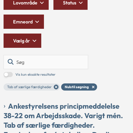
Lovområde
Status
Emneord
Vælg år
Søg
Vis kun eksakte resultater
Tab af særlige færdigheder
Nulstil søgning
Ankestyrelsens principmeddelelse
38-22 om Arbejdsskade. Varigt mén.
Tab af særlige færdigheder.