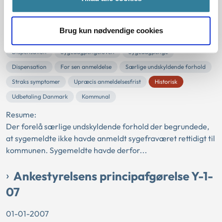
13-08
Brug kun nødvendige cookies
01-01-2008
Dispensation
Sygedagpengeloven
Sygedagpenge
Dispensation
For sen anmeldelse
Særlige undskyldende forhold
Straks symptomer
Upræcis anmeldelsesfrist
Historisk
Udbetaling Danmark
Kommunal
Resume:
Der forelå særlige undskyldende forhold der begrundede,
at sygemeldte ikke havde anmeldt sygefraværet rettidigt til
kommunen. Sygemeldte havde derfor...
Ankestyrelsens principafgørelse Y-1-
07
01-01-2007