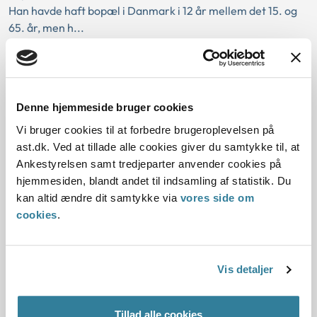
Han havde haft bopæl i Danmark i 12 år mellem det 15. og
65. år, men h...
Ankestyrelsens principafgørelse 10-
09
Denne hjemmeside bruger cookies
01-01-2009
Vi bruger cookies til at forbedre brugeroplevelsen på
Arbejdsskade
Arbejdsskade
Anerkendelse
Dispensation
ast.dk. Ved at tillade alle cookies giver du samtykke til, at
Arbejdsskadeloven
Arbejdsskade
Højesteret
Ankestyrelsen samt tredjeparter anvender cookies på
hjemmesiden, blandt andet til indsamling af statistik. Du
Afgrænsning mellem arbejde og fritid
Firmaarrangement
kan altid ændre dit samtykke via
vores side om
Kådhed
Arbejdsskade
Dispensation
Gældende
cookies
.
Resume:
Højesteret fandt, at en skade, der opstod under et
firmaarrangement ikke havde en sådan naturlig
Vis detaljer
forbindelse med det firmaarrangement, som arbejdsgive...
Ankestyrelsens principafgørelse D-
Tillad alle cookies