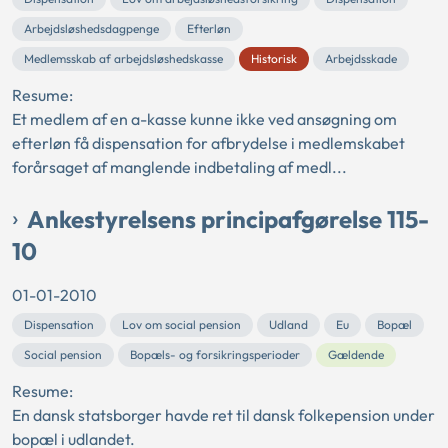
Arbejdsløshedsdagpenge
Efterløn
Medlemsskab af arbejdsløshedskasse
Historisk
Arbejdsskade
Resume:
Et medlem af en a-kasse kunne ikke ved ansøgning om
efterløn få dispensation for afbrydelse i medlemskabet
forårsaget af manglende indbetaling af medl...
Ankestyrelsens principafgørelse 115-
10
01-01-2010
Dispensation
Lov om social pension
Udland
Eu
Bopæl
Social pension
Bopæls- og forsikringsperioder
Gældende
Resume:
En dansk statsborger havde ret til dansk folkepension under
bopæl i udlandet.