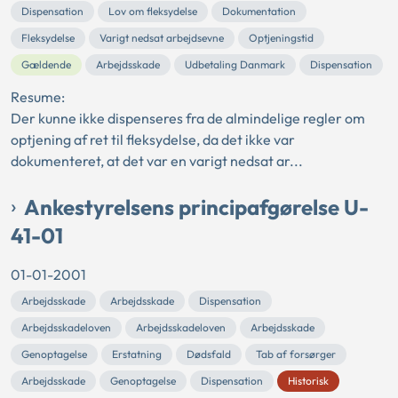
Dispensation
Lov om fleksydelse
Dokumentation
Fleksydelse
Varigt nedsat arbejdsevne
Optjeningstid
Gældende
Arbejdsskade
Udbetaling Danmark
Dispensation
Resume:
Der kunne ikke dispenseres fra de almindelige regler om
optjening af ret til fleksydelse, da det ikke var
dokumenteret, at det var en varigt nedsat ar...
Ankestyrelsens principafgørelse U-
41-01
01-01-2001
Arbejdsskade
Arbejdsskade
Dispensation
Arbejdsskadeloven
Arbejdsskadeloven
Arbejdsskade
Genoptagelse
Erstatning
Dødsfald
Tab af forsørger
Arbejdsskade
Genoptagelse
Dispensation
Historisk