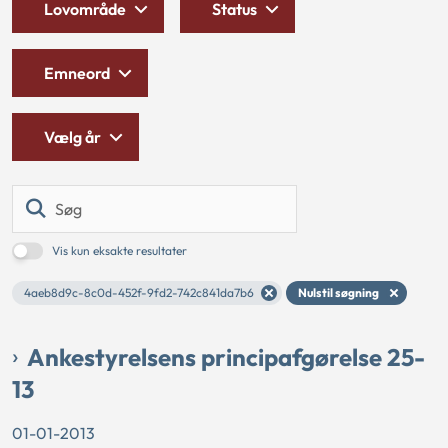
Lovområde
Status
Emneord
Vælg år
Søg
Vis kun eksakte resultater
4aeb8d9c-8c0d-452f-9fd2-742c841da7b6
Nulstil søgning
Ankestyrelsens principafgørelse 25-
13
01-01-2013