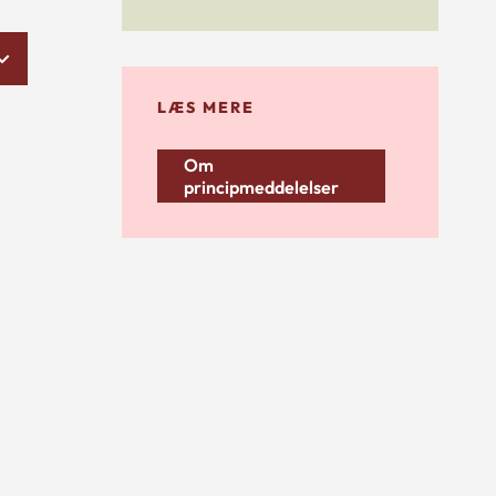
LÆS MERE
Om
principmeddelelser