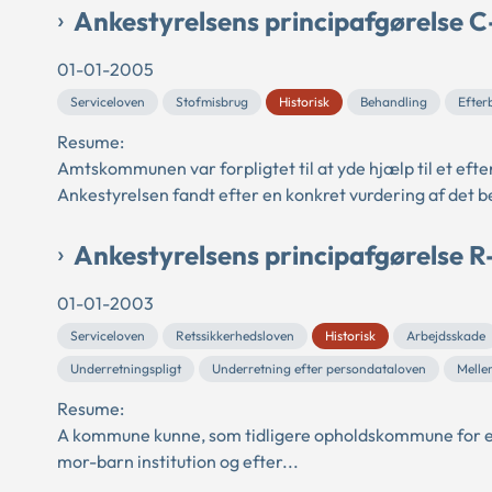
Ankestyrelsens principafgørelse 
01-01-2005
Serviceloven
Stofmisbrug
Historisk
Behandling
Efter
Resume:
Amtskommunen var forpligtet til at yde hjælp til et eft
Ankestyrelsen fandt efter en konkret vurdering af det be
Ankestyrelsens principafgørelse R
01-01-2003
Serviceloven
Retssikkerhedsloven
Historisk
Arbejdsskade
Underretningspligt
Underretning efter persondataloven
Melle
Resume:
A kommune kunne, som tidligere opholdskommune for en 
mor-barn institution og efter...