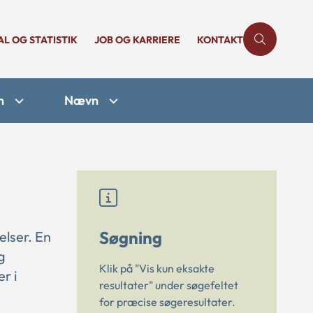
AL OG STATISTIK
JOB OG KARRIERE
KONTAKT
n
Nævn
Søgning
elser. En
g
Klik på "Vis kun eksakte
r i
resultater" under søgefeltet
for præcise søgeresultater.