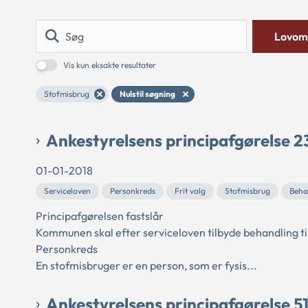
Søg
Lovom
Vis kun eksakte resultater
Stofmisbrug
Nulstil søgning
Ankestyrelsens principafgørelse 2
01-01-2018
Serviceloven
Personkreds
Frit valg
Stofmisbrug
Beha
Principafgørelsen fastslår
Kommunen skal efter serviceloven tilbyde behandling ti
Personkreds
En stofmisbruger er en person, som er fysis...
Ankestyrelsens principafgørelse 51