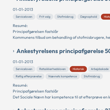
01-01-2013
Serviceloven
Frit valg
Stofmisbrug
Døgnophold
Hist
Resumé:
Principafgørelsen fastslår
Kommunens tilbud om behandling af stofmisbrugere, heru
Ankestyrelsens principafgørelse 5
01-01-2013
Serviceloven
Retssikkerhedsloven
Historisk
Arbejdsskade
Retlig efterprøvelse
Nævnets kompetence
Stofmisbrug
Resumé:
Principafgørelsen fastslår
Det Sociale Nævn har kompetence til at efterprøve en 