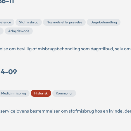
36-11
etence
Stofmisbrug
Nævnets efterprøvelse
Døgnbehandling
Arbejdsskade
lse om bevillig af misbrugsbehandling som døgntilbud, selv om
214-09
Medicinmisbrug
Historisk
Kommunal
servicelovens bestemmelser om stofmisbrug hos en kvinde, der