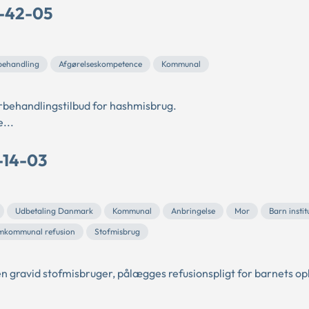
C-42-05
behandling
Afgørelseskompetence
Kommunal
erbehandlingstilbud for hashmisbrug.
...
-14-03
Udbetaling Danmark
Kommunal
Anbringelse
Mor
Barn instit
mkommunal refusion
Stofmisbrug
gravid stofmisbruger, pålægges refusionspligt for barnets op