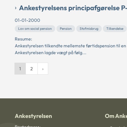
Ankestyrelsens principafgørelse P
01-01-2000
Lov om social pension
Pension
Stofmisbrug
Tilkendelse
Resume:
Ankestyrelsen tilkendte mellemste førtidspension til e
Ankestyrelsen lagde vægt på følg...
1
2
Ankestyrelsen
Om Anke