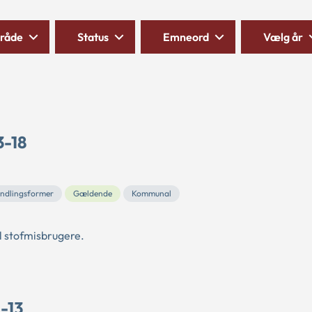
råde
Status
Emneord
Vælg år
3-18
ndlingsformer
Gældende
Kommunal
l stofmisbrugere.
-13