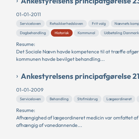
Ankestyrelsens principafgørelse 2
01-01-2011
Serviceloven
Retssikkerhedsloven
Frit valg
Nævnets komp
Dagbehandling
Historisk
Kommunal
Udbetaling Danmark
Resume:
Det Sociale Nævn havde kompetence til at træffe afgøre
kommunen havde bevilget behandling...
Ankestyrelsens principafgørelse 
01-01-2009
Serviceloven
Behandling
Stofmisbrug
Lægeordineret
Resume:
Afhængighed af lægeordineret medicin var omfattet af 
afhængig af vanedannende...