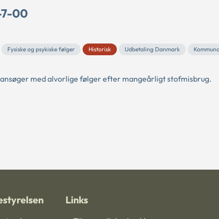
-7-00
Fysiske og psykiske følger
Historisk
Udbetaling Danmark
Kommuna
n ansøger med alvorlige følger efter mangeårligt stofmisbrug.
styrelsen
Links