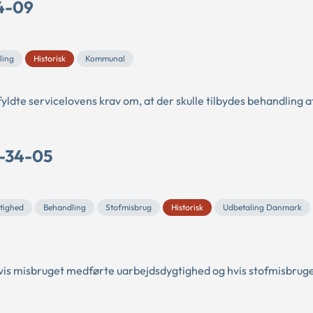
54-09
ling
Historisk
Kommunal
fyldte servicelovens krav om, at der skulle tilbydes behandling a
D-34-05
tighed
Behandling
Stofmisbrug
Historisk
Udbetaling Danmark
hvis misbruget medførte uarbejdsdygtighed og hvis stofmisbrug