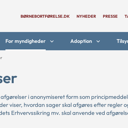
BØRNEBORTFØRELSE.DK
NYHEDER
PRESSE
T
For myndigheder
Adoption
Tilsy
er
ser
 afgørelser i anonymiseret form som principmeddel
 der viser, hvordan sager skal afgøres efter regler o
ts Erhvervssikring mv. skal anvende ved afgørelse