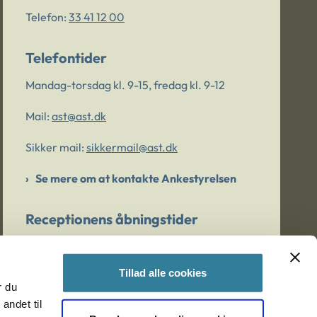
Telefon:
33 41 12 00
Telefontider
Mandag-torsdag kl. 9-15, fredag kl. 9-12
Mail:
ast@ast.dk
Sikker mail:
sikkermail@ast.dk
Se mere om at kontakte Ankestyrelsen
Receptionens åbningstider
Mandag-torsdag kl. 9-15, fredag kl. 9-13
Tillad alle cookies
r du
Er du bekymret for et barn/en ung?
andet til