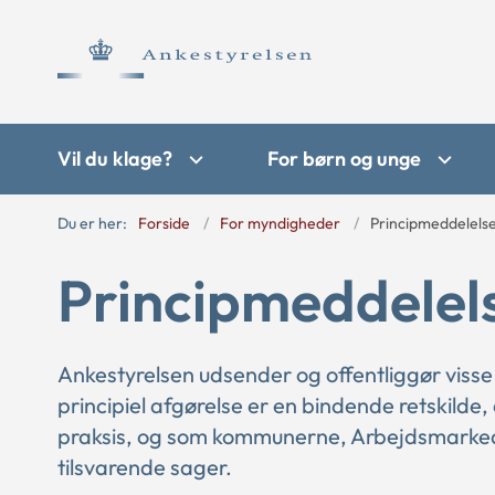
Vil du klage?
For børn og unge
Du er her:
Forside
For myndigheder
Principmeddelels
Principmeddelel
Ankestyrelsen udsender og offentliggør visse
principiel afgørelse er en bindende retskilde,
praksis, og som kommunerne, Arbejdsmarkede
tilsvarende sager.