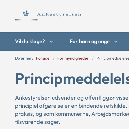
Vil du klage?
For børn og unge
Du er her:
Forside
For myndigheder
Principmeddelels
Principmeddelel
Ankestyrelsen udsender og offentliggør visse
principiel afgørelse er en bindende retskilde,
praksis, og som kommunerne, Arbejdsmarkede
tilsvarende sager.