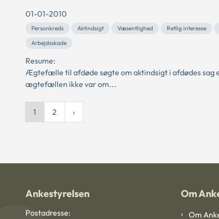
01-01-2010
Personkreds
Aktindsigt
Væsentlighed
Retlig interesse
Arbejdsskade
Resume:
Ægtefælle til afdøde søgte om aktindsigt i afdødes sag e
ægtefællen ikke var om...
1
2
Ankestyrelsen
Om Anke
Postadresse:
Om Anke