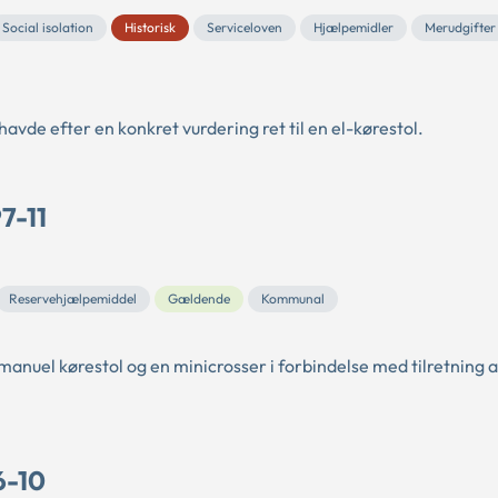
Social isolation
Historisk
Serviceloven
Hjælpemidler
Merudgifter
avde efter en konkret vurdering ret til en el-kørestol.
7-11
Reservehjælpemiddel
Gældende
Kommunal
anuel kørestol og en minicrosser i forbindelse med tilretning a
6-10