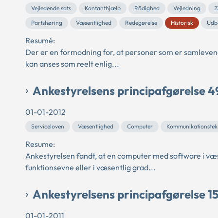
Vejledende sats
Kontanthjælp
Rådighed
Vejledning
2
Partshøring
Væsentlighed
Redegørelse
Historisk
Udb
Resumé:
Der er en formodning for, at personer som er samlevend
kan anses som reelt enlig...
Ankestyrelsens principafgørelse 4
01-01-2012
Serviceloven
Væsentlighed
Computer
Kommunikationstekn
Resume:
Ankestyrelsen fandt, at en computer med software i væs
funktionsevne eller i væsentlig grad...
Ankestyrelsens principafgørelse 15
01-01-2011