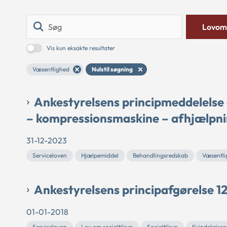
Søg
Lovom
Vis kun eksakte resultater
Væsentlighed
Nulstil søgning
Ankestyrelsens principmeddelelse
– kompressionsmaskine – afhjælpn
31-12-2023
Serviceloven
Hjælpemiddel
Behandlingsredskab
Væsentli
Ankestyrelsens principafgørelse 1
01-01-2018
Serviceloven
Lov om socialtilsyn
Socialtilsyn
Kvindekrisec