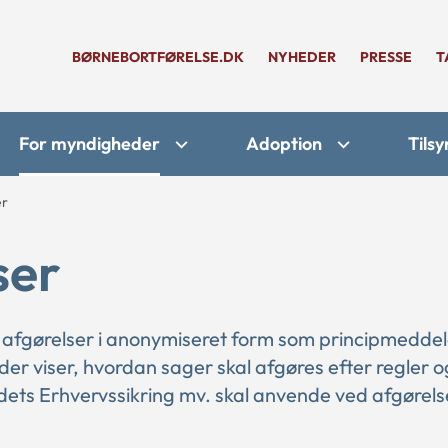
BØRNEBORTFØRELSE.DK
NYHEDER
PRESSE
T
For myndigheder
Adoption
Tilsy
er
ser
 afgørelser i anonymiseret form som principmeddel
 der viser, hvordan sager skal afgøres efter regler o
ts Erhvervssikring mv. skal anvende ved afgørelse