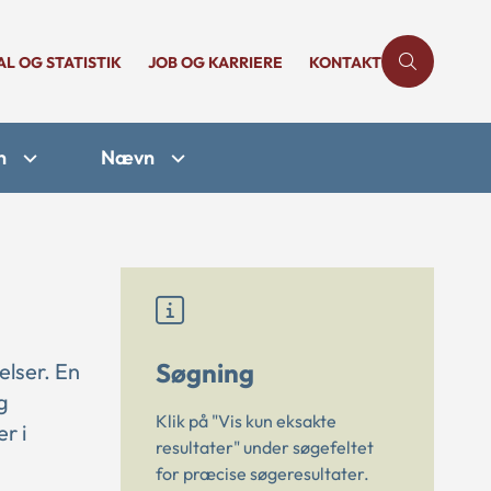
AL OG STATISTIK
JOB OG KARRIERE
KONTAKT
n
Nævn
Søgning
elser. En
g
Klik på "Vis kun eksakte
r i
resultater" under søgefeltet
for præcise søgeresultater.