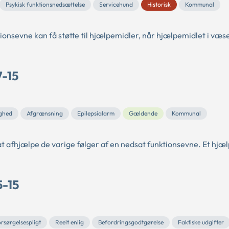
Psykisk funktionsnedsættelse
Servicehund
Historisk
Kommunal
tionsevne kan få støtte til hjælpemidler, når hjælpemidlet i væs
7-15
ghed
Afgrænsning
Epilepsialarm
Gældende
Kommunal
 at afhjælpe de varige følger af en nedsat funktionsevne. Et hj
5-15
rsørgelsespligt
Reelt enlig
Befordringsgodtgørelse
Faktiske udgifter