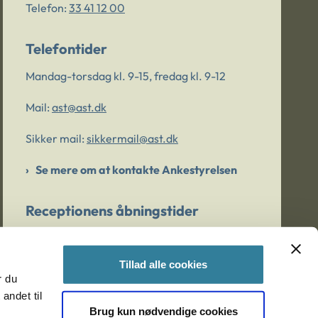
Telefon:
33 41 12 00
Telefontider
Mandag-torsdag kl. 9-15, fredag kl. 9-12
Mail:
ast@ast.dk
Sikker mail:
sikkermail@ast.dk
Se mere om at kontakte Ankestyrelsen
Receptionens åbningstider
Mandag-torsdag kl. 9-15, fredag kl. 9-13
Tillad alle cookies
r du
Er du bekymret for et barn/en ung?
andet til
Brug kun nødvendige cookies