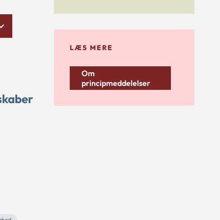
LÆS MERE
Om
principmeddelelser
skaber
ghed