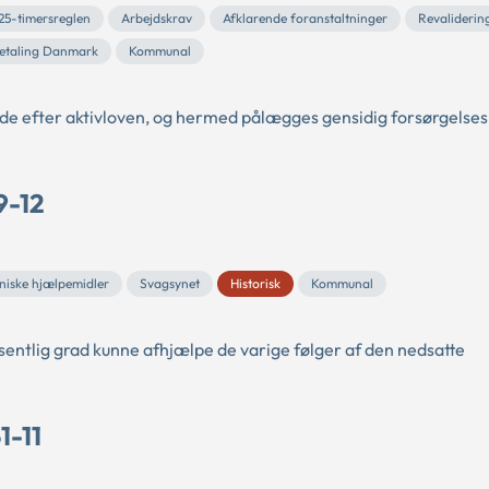
25-timersreglen
Arbejdskrav
Afklarende foranstaltninger
Revaliderin
etaling Danmark
Kommunal
e efter aktivloven, og hermed pålægges gensidig forsørgelsesp
9-12
iske hjælpemidler
Svagsynet
Historisk
Kommunal
entlig grad kunne afhjælpe de varige følger af den nedsatte
1-11