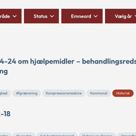
råde
Status
Emneord
Vælg år
 4-24 om hjælpemidler – behandlingsred
ing
ghed
Afgrænsning
Kompressionsmaskine
Kommunal
Historisk
2-18
enter
Husorden
Selvbestemmelsesret
Videoovervågning
Væsentli