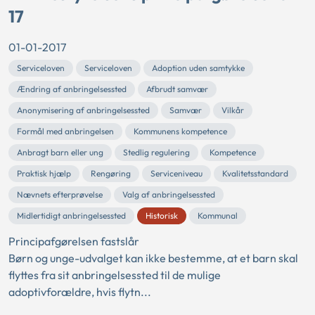
17
01-01-2017
Serviceloven
Serviceloven
Adoption uden samtykke
Ændring af anbringelsessted
Afbrudt samvær
Anonymisering af anbringelsessted
Samvær
Vilkår
Formål med anbringelsen
Kommunens kompetence
Anbragt barn eller ung
Stedlig regulering
Kompetence
Praktisk hjælp
Rengøring
Serviceniveau
Kvalitetsstandard
Nævnets efterprøvelse
Valg af anbringelsessted
Midlertidigt anbringelsessted
Historisk
Kommunal
Principafgørelsen fastslår
Børn og unge-udvalget kan ikke bestemme, at et barn skal
flyttes fra sit anbringelsessted til de mulige
adoptivforældre, hvis flytn...