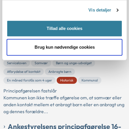
Anbragte børn har ret til samvær og kontakt med forældre
Vis detaljer
og netværk. Når der er behov for det, skal kommunen
træffe afgørelse om d...
Tillad alle cookies
Ankestyrelsens principafgørelse 46-
18
Brug kun nødvendige cookies
01-01-2018
Serviceloven
Samvær
Børn og unge-udvalget
Afbrydelse af kontakt
Anbragte børn
En måned forstås som 4 uger
Historisk
Kommunal
Principafgørelsen fastslår
Kommunen kan ikke træffe afgørelse om, at samvær eller
anden kontakt mellem et anbragt barn eller en anbragt ung
og dennes forældre...
Ankestyrelsens principafgørelse 16-