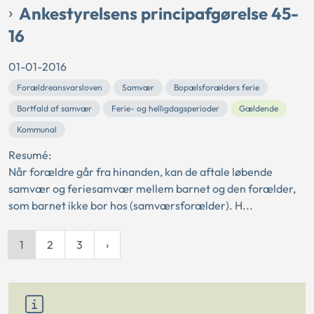
Ankestyrelsens principafgørelse 45-
16
01-01-2016
Forældreansvarsloven
Samvær
Bopælsforælders ferie
Bortfald af samvær
Ferie- og helligdagsperioder
Gældende
Kommunal
Resumé:
Når forældre går fra hinanden, kan de aftale løbende
samvær og feriesamvær mellem barnet og den forælder,
som barnet ikke bor hos (samværsforælder). H...
1
2
3