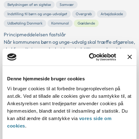
Betydningen af en sigtelse
Samvær
Indstilling til børn og unge-udvalget
Overgreb
Arbejdsskade
Udbetaling Danmark
Kommunal
Gældende
Principmeddelelsen fastslår
Når kommunens børn og unge-udvalg skal træffe afgørelse,
skal forvaltningen udarbejde en indstilling om, hvad der
skal træffes afg...
Ankestyrelsens principmeddelelse
Denne hjemmeside bruger cookies
59-19
Vi bruger cookies til at forbedre brugeroplevelsen på
ast.dk. Ved at tillade alle cookies giver du samtykke til, at
01-01-2019
Ankestyrelsen samt tredjeparter anvender cookies på
Serviceloven
Samvær
Børn og unge-udvalget
hjemmesiden, blandt andet til indsamling af statistik. Du
Afbrydelse af kontakt
Digital kommunikation
kan altid ændre dit samtykke via
vores side om
Anbragt barn eller ung
Historisk
Kommunal
cookies
.
Principmeddelelsen fastslår