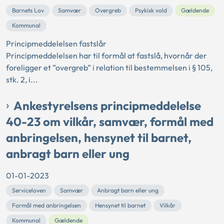
Barnets Lov
Samvær
Overgreb
Psykisk vold
Gældende
Kommunal
Principmeddelelsen fastslår
Principmeddelelsen har til formål at fastslå, hvornår der
foreligger et ”overgreb” i relation til bestemmelsen i § 105,
stk. 2, i...
Ankestyrelsens principmeddelelse
40-23 om vilkår, samvær, formål med
anbringelsen, hensynet til barnet,
anbragt barn eller ung
01-01-2023
Serviceloven
Samvær
Anbragt barn eller ung
Formål med anbringelsen
Hensynet til barnet
Vilkår
Kommunal
Gældende