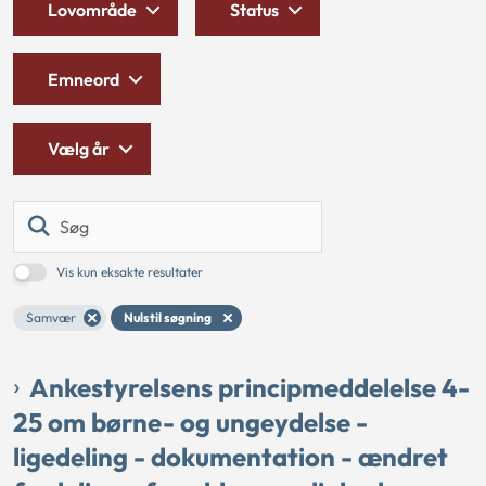
Lovområde
Status
Emneord
Vælg år
Søg
Vis kun eksakte resultater
Samvær
Nulstil søgning
Ankestyrelsens principmeddelelse 4-
25 om børne- og ungeydelse -
ligedeling - dokumentation - ændret