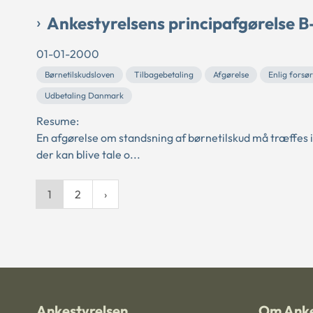
Ankestyrelsens principafgørelse B
01-01-2000
Børnetilskudsloven
Tilbagebetaling
Afgørelse
Enlig forsø
Udbetaling Danmark
Resume:
En afgørelse om standsning af børnetilskud må træffes i
der kan blive tale o...
1
2
Ankestyrelsen
Om Anke