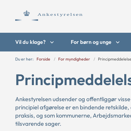
Vil du klage?
For børn og unge
Du er her:
Forside
For myndigheder
Principmeddelels
Principmeddelel
Ankestyrelsen udsender og offentliggør visse
principiel afgørelse er en bindende retskilde,
praksis, og som kommunerne, Arbejdsmarkede
tilsvarende sager.