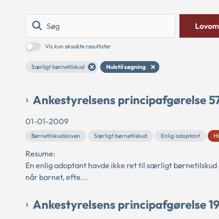
Søg
Lovom
Vis kun eksakte resultater
Særligt børnetilskud
Nulstil søgning
Ankestyrelsens principafgørelse 5
01-01-2009
Børnetilskudsloven
Særligt børnetilskud
Enlig adoptant
Hi
Resume:
En enlig adoptant havde ikke ret til særligt børnetilskud
når barnet, efte...
Ankestyrelsens principafgørelse 1