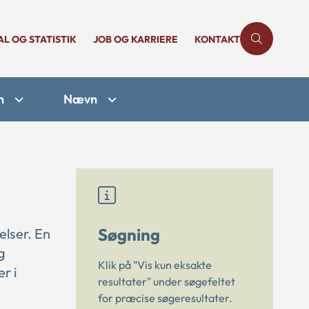
AL OG STATISTIK
JOB OG KARRIERE
KONTAKT
n
Nævn
Søgning
elser. En
g
Klik på "Vis kun eksakte
r i
resultater" under søgefeltet
for præcise søgeresultater.