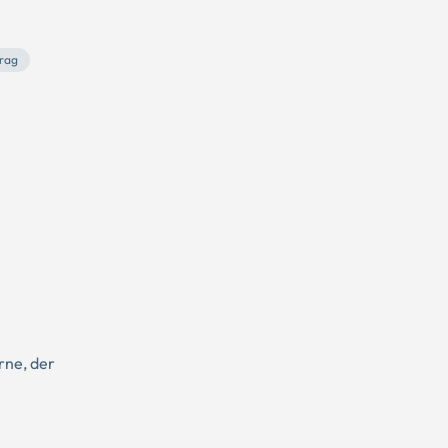
drag
erne, der