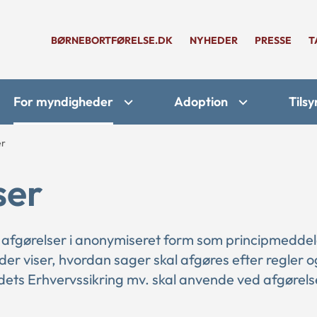
BØRNEBORTFØRELSE.DK
NYHEDER
PRESSE
T
For myndigheder
Adoption
Tilsy
er
ser
 afgørelser i anonymiseret form som principmeddel
 der viser, hvordan sager skal afgøres efter regler o
ts Erhvervssikring mv. skal anvende ved afgørelse