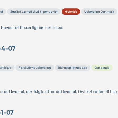
ået
Særligt børnetilskud til pensionist
Historisk
Udbetaling Danmark
 havde ret til særligt børnetilskud.
B-4-07
etilskud
Forskudsvis udbetaling
Bidragspligtiges død
Gældende
 det kvartal, der fulgte efter det kvartal, i hvilket retten til til
-1-07