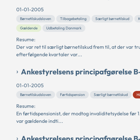
01-01-2005
Børnetilskudsloven
Tilbagebetaling
Særligt børnetilskud
K
Gældende
Udbetaling Danmark
Resume:
Der var ret til særligt børnetilskud frem til, at der var 
efterfølgende kvartaler var...
Ankestyrelsens principafgørelse B
01-01-2005
Børnetilskudsloven
Førtidspension
Særligt børnetilskud
Hi
Resume:
En førtidspensionist, der modtog invaliditetsydelse før 1
var gældende indti...
Ankestyrelsens principafgørelse B