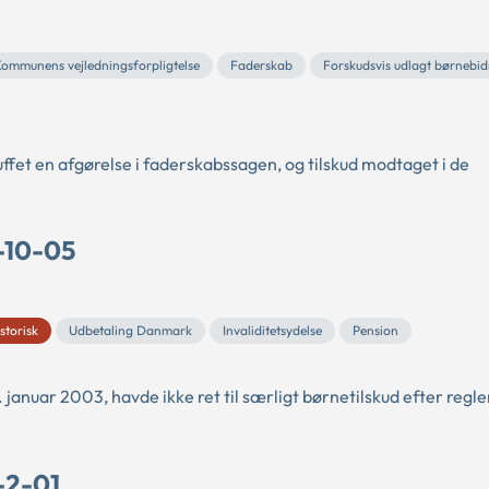
ommunens vejledningsforpligtelse
Faderskab
Forskudsvis udlagt børnebi
truffet en afgørelse i faderskabssagen, og tilskud modtaget i de
-10-05
storisk
Udbetaling Danmark
Invaliditetsydelse
Pension
. januar 2003, havde ikke ret til særligt børnetilskud efter regl
-2-01