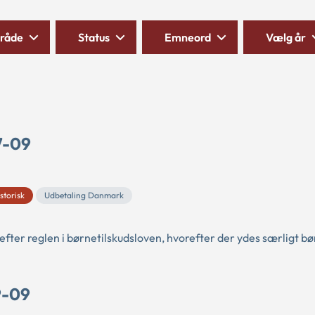
råde
Status
Emneord
Vælg år
7-09
storisk
Udbetaling Danmark
 efter reglen i børnetilskudsloven, hvorefter der ydes særligt bø
9-09