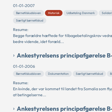
01-01-2007
Børnetilskudsloven
Historisk
Udbetaling Danmark
Solidar
Særligt børnetilskud
Resume:
Begge forældre hæftede for tilbagebetalingskrav vedrø
bedre vidende, idet foræld...
Ankestyrelsens principafgørelse 
01-01-2006
Børnetilskudsloven
Dokumentation
Særligt børnetilskud
B
Resume:
En kvinde, der var kommet til landet fra Somalia som fly
at betingelserne...
Ankestyrelsens principafgørelse 