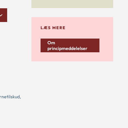
LÆS MERE
Om
principmeddelelser
rnetilskud,