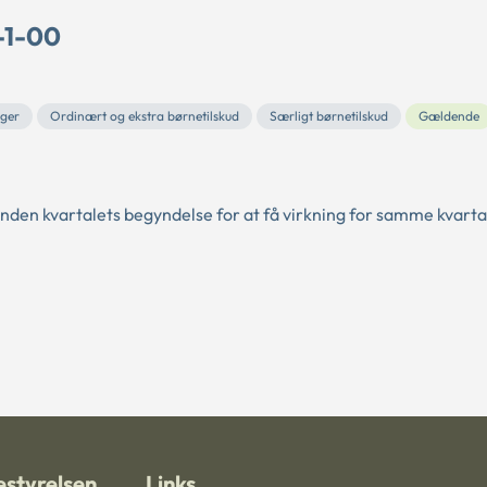
-1-00
rger
Ordinært og ekstra børnetilskud
Særligt børnetilskud
Gældende
nden kvartalets begyndelse for at få virkning for samme kvartal
styrelsen
Links