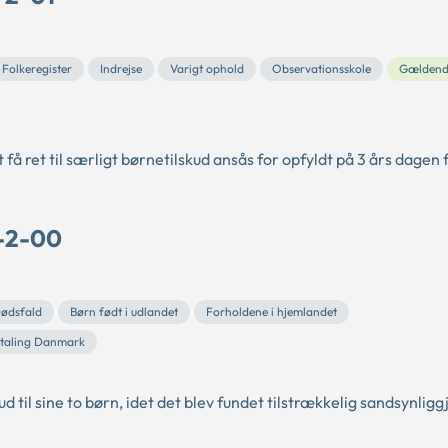
Folkeregister
Indrejse
Varigt ophold
Observationsskole
Gældend
 få ret til særligt børnetilskud ansås for opfyldt på 3 års dagen 
B-2-00
ødsfald
Børn født i udlandet
Forholdene i hjemlandet
taling Danmark
 til sine to børn, idet det blev fundet tilstrækkelig sandsynliggj