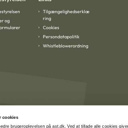
styrelsen
Tilgængelighedserklæ
ring
er og
formularer
Cookies
Persondatapolitik
Whistleblowerordning
 cookies
rbedre brugeroplevelsen på ast.dk. Ved at tillade alle cookies give