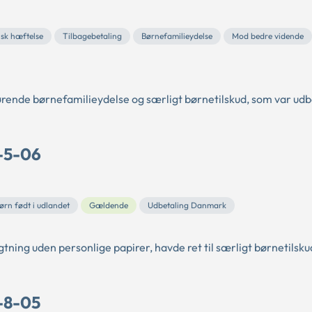
isk hæftelse
Tilbagebetaling
Børnefamilieydelse
Mod bedre vidende
rende børnefamilieydelse og særligt børnetilskud, som var ud
B-5-06
ørn født i udlandet
Gældende
Udbetaling Danmark
gtning uden personlige papirer, havde ret til særligt børnetilsku
B-8-05