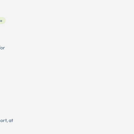
e
for
ort, at