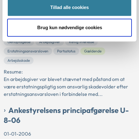
Tillad alle cookies
09
01-01-2009
Brug kun nødvendige cookies
Arbejdsskadeloven
Erstatningsansvarsloven
Arbejdsskade
Genoptagelse
Arbejdsgiver
Retlig interesse
Erstatningsansvarsloven
Partsstatus
Gældende
Arbejdsskade
Resume:
En arbejdsgiver var blevet stævnet med påstand om at
være erstatningspligtig som ansvarlig skadevolder efter
erstatningsansvarsloven i forbindelse med...
Ankestyrelsens principafgørelse U-
8-06
01-01-2006