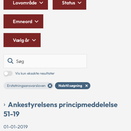
Lovområde
Status
Emneord
Vælg år
Søg
Vis kun eksakte resultater
Erstatningsansvarsloven
Nulstil søgning
Ankestyrelsens principmeddelelse
51-19
01-01-2019