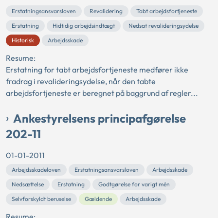
Erstatningsansvarsloven
Revalidering
Tabt arbejdsfortjeneste
Erstatning
Hidtidig arbejdsindtægt
Nedsat revalideringsydelse
Historisk
Arbejdsskade
Resume:
Erstatning for tabt arbejdsfortjeneste medfører ikke
fradrag i revalideringsydelse, når den tabte
arbejdsfortjeneste er beregnet på baggrund af regler...
Ankestyrelsens principafgørelse
202-11
01-01-2011
Arbejdsskadeloven
Erstatningsansvarsloven
Arbejdsskade
Nedsættelse
Erstatning
Godtgørelse for varigt mén
Selvforskyldt beruselse
Gældende
Arbejdsskade
Resume: