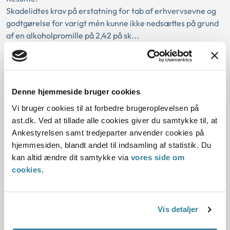
Skadelidtes krav på erstatning for tab af erhvervsevne og
godtgørelse for varigt mén kunne ikke nedsættes på grund
af en alkoholpromille på 2,42 på sk...
Ankestyrelsens principafgørelse 29-
11
Denne hjemmeside bruger cookies
01-01-2011
Vi bruger cookies til at forbedre brugeroplevelsen på
Arbejdsskadeloven
Erstatningsansvarsloven
Arbejdsskade
ast.dk. Ved at tillade alle cookies giver du samtykke til, at
Behandlingsudgift
Faktisk udgift
Forsikringsordning
Ankestyrelsen samt tredjeparter anvender cookies på
hjemmesiden, blandt andet til indsamling af statistik. Du
Førtidspension
Gældende
Arbejdsskade
kan altid ændre dit samtykke via
vores side om
Resume:
cookies
.
Det er kun sikrede, som er berettiget til at få dækket
udgifter til behandling efter loven.
Udgifter til behandling kan ikke dækkes, når arbejdsgive...
Vis detaljer
Ankestyrelsens principafgørelse 217-