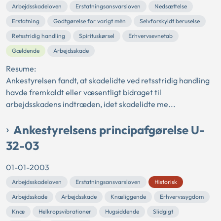
Arbejdsskadeloven
Erstatningsansvarsloven
Nedsættelse
Erstatning
Godtgørelse for varigt mén
Selvforskyldt beruselse
Retsstridig handling
Spirituskørsel
Erhvervsevnetab
Gældende
Arbejdsskade
Resume:
Ankestyrelsen fandt, at skadelidte ved retsstridig handling
havde fremkaldt eller væsentligt bidraget til
arbejdsskadens indtræden, idet skadelidte me...
Ankestyrelsens principafgørelse U-
32-03
01-01-2003
Arbejdsskadeloven
Erstatningsansvarsloven
Historisk
Arbejdsskade
Arbejdsskade
Knæliggende
Erhvervssygdom
Knæ
Helkropsvibrationer
Hugsiddende
Slidgigt