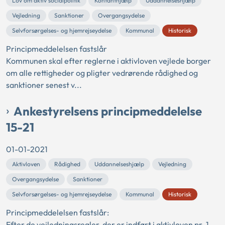
Lov om aktiv socialpolitik
Kontanthjælp
Uddannelseshjælp
Vejledning
Sanktioner
Overgangsydelse
Selvforsørgelses- og hjemrejseydelse
Kommunal
Historisk
Principmeddelelsen fastslår
Kommunen skal efter reglerne i aktivloven vejlede borger
om alle rettigheder og pligter vedrørende rådighed og
sanktioner senest v...
Ankestyrelsens principmeddelelse
15-21
01-01-2021
Aktivloven
Rådighed
Uddannelseshjælp
Vejledning
Overgangsydelse
Sanktioner
Selvforsørgelses- og hjemrejseydelse
Kommunal
Historisk
Principmeddelelsen fastslår:
Efter de vejledningsregler, der er indført i aktivloven pr. 1.