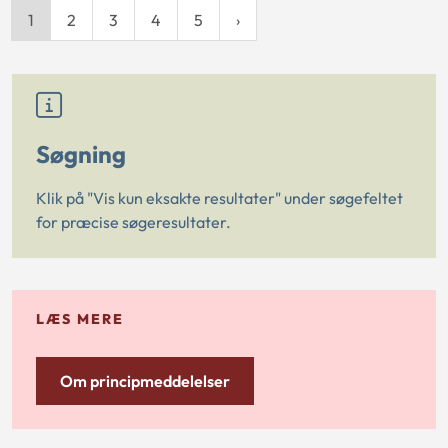
1
2
3
4
5
Søgning
Klik på "Vis kun eksakte resultater" under søgefeltet
for præcise søgeresultater.
LÆS MERE
Om principmeddelelser