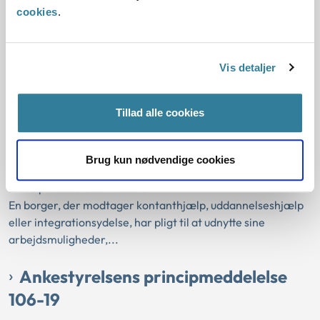
udbetales som e...
cookies
.
Ankestyrelsens principmeddelelse
92-19
Vis detaljer
01-01-2019
Tillad alle cookies
Aktivloven
Kontanthjælp
Uddannelseshjælp
Sanktioner
Udnyttelse af arbejdsmuligheder
Integrationsydelse
Brug kun nødvendige cookies
Rimelig grund
Gældende
Kommunal
Principmeddelelsen fastslår
En borger, der modtager kontanthjælp, uddannelseshjælp
eller integrationsydelse, har pligt til at udnytte sine
arbejdsmuligheder,...
Ankestyrelsens principmeddelelse
106-19