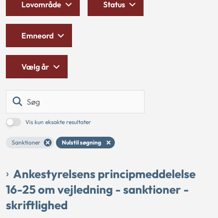
Lovområde
Status
Emneord
Vælg år
Søg
Vis kun eksakte resultater
Sanktioner
Nulstil søgning
Ankestyrelsens principmeddelelse
16-25 om vejledning - sanktioner -
skriftlighed