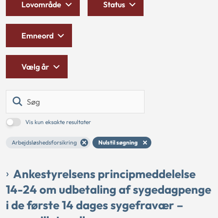
Lovområde
Status
Emneord
Vælg år
Søg
Vis kun eksakte resultater
Arbejdsløshedsforsikring
Nulstil søgning
Ankestyrelsens principmeddelelse
14-24 om udbetaling af sygedagpenge
i de første 14 dages sygefravær –