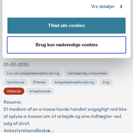
Resume:
Vis detaljer
Der skulle ske fradrag i efterlønnen for udbetalt
feriegodtgørelse. Feriegodtgørelse for tidligere eller
Tillad alle cookies
løbende optjeningsår kan udbetales til lønmod...
Ankestyrelsens principafgørelse
Brug kun nødvendige cookies
222-10
01-01-2010
Lov om arbejdsløshedsforsikring
Selvstændig virksomhed
Sanktioner
Efterløn
Arbejdsløshedsforsikring
Svig
Historisk
Arbejdsskade
Resume:
Et medlem af en a-kasse havde handlet svigagtigt ved ikke
at oplyse a-kassen om sit arbejde og sine indtægter ved
salg af skrot.
AnkestyrelsensBeskæ...