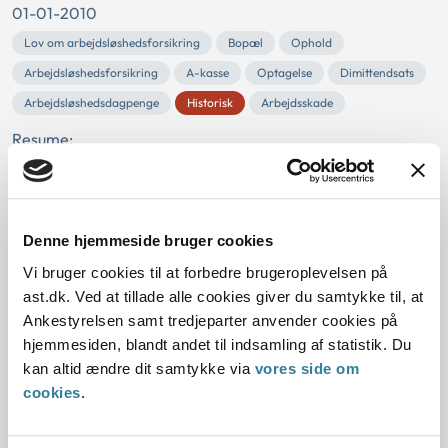
01-01-2010
Lov om arbejdsløshedsforsikring
Bopæl
Ophold
Arbejdsløshedsforsikring
A-kasse
Optagelse
Dimittendsats
Arbejdsløshedsdagpenge
Historisk
Arbejdsskade
Resume:
Personer, der på baggrund af en erhvervsmæssig
uddannelse søger om optagelse i en dansk a-kasse, skal
have bopæl og ophold i Danmark både umiddelbart...
Denne hjemmeside bruger cookies
Ankestyrelsens principafgørelse 21-
Vi bruger cookies til at forbedre brugeroplevelsen på
10
ast.dk. Ved at tillade alle cookies giver du samtykke til, at
Ankestyrelsen samt tredjeparter anvender cookies på
01-01-2010
hjemmesiden, blandt andet til indsamling af statistik. Du
kan altid ændre dit samtykke via
vores side om
Lov om arbejdsløshedsforsikring
Ferieloven
Fradrag
cookies
.
Feriegodtgørelse
Historisk
Arbejdsløshedsforsikring
Arbejdsskade
Udbetaling Danmark
Kommunal