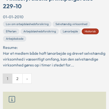
229-10
01-01-2010
Lov om arbejdsløshedsforsikring
Selvstændig virksomhed
Efterløn
Arbejdsløshedsforsikring
Lønarbejde
Historisk
Arbejdsskade
Resume:
Har et medlem både haft lønarbejde og drevet selvstændig
virksomhed i væsentligt omfang, kan den selvstændige
virksomhed gøres op i timer i stedet for...
1
2