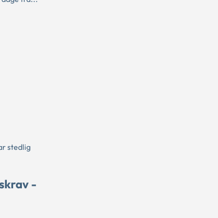
r stedlig
skrav -