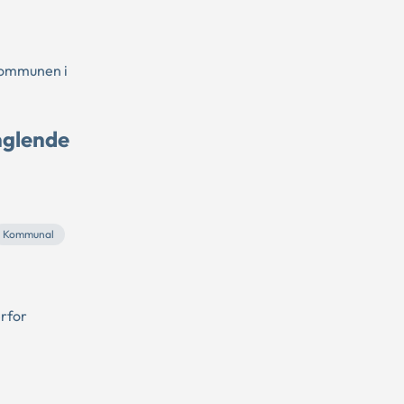
 kommunen i
nglende
Kommunal
erfor