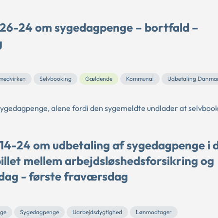
 26-24 om sygedagpenge – bortfald –
g
medvirken
Selvbooking
Gældende
Kommunal
Udbetaling Danma
l sygedagpenge, alene fordi den sygemeldte undlader at selvboo
 14-24 om udbetaling af sygedagpenge i 
llet mellem arbejdsløshedsforsikring og
dag - første fraværsdag
ge
Sygedagpenge
Uarbejdsdygtighed
Lønmodtager