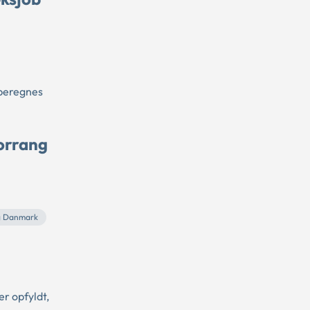
 beregnes
orrang
g Danmark
r opfyldt,