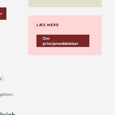
LÆS MERE
Om
principmeddelelser
se
gation).
eksjob