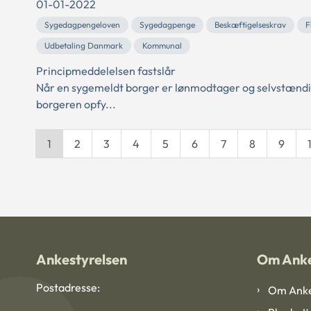
01-01-2022
Sygedagpengeloven
Sygedagpenge
Beskæftigelseskrav
F
Udbetaling Danmark
Kommunal
Principmeddelelsen fastslår
Når en sygemeldt borger er lønmodtager og selvstændig
borgeren opfy...
1
2
3
4
5
6
7
8
9
Ankestyrelsen
Om Anke
Postadresse:
Om Anke