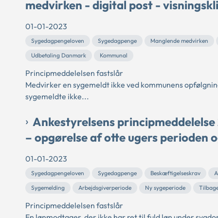
medvirken - digital post - visningsk
01-01-2023
Sygedagpengeloven
Sygedagpenge
Manglende medvirken
Udbetaling Danmark
Kommunal
Principmeddelelsen fastslår
Medvirker en sygemeldt ikke ved kommunens opfølgning
sygemeldte ikke...
Ankestyrelsens principmeddelelse
– opgørelse af otte ugers perioden 
01-01-2023
Sygedagpengeloven
Sygedagpenge
Beskæftigelseskrav
A
Sygemelding
Arbejdsgiverperiode
Ny sygeperiode
Tilbag
Principmeddelelsen fastslår
En lønmodtager, der ikke har ret til fuld løn under sygdo