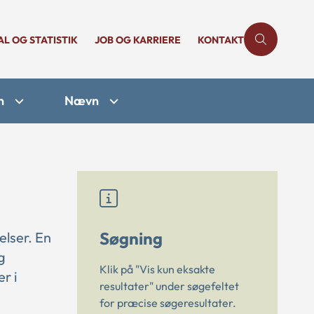
AL OG STATISTIK
JOB OG KARRIERE
KONTAKT
n
Nævn
Søgning
elser. En
g
Klik på "Vis kun eksakte
r i
resultater" under søgefeltet
for præcise søgeresultater.