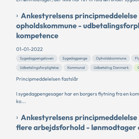
Ankestyrelsens principmeddelelse 
opholdskommune - udbetalingsforplig
kompetence
01-01-2022
Sygedagpengeloven
Sygedagpenge
Opholdskommune
Fl
Udbetalingsforpligtelse
Kommunal
Udbetaling Danmark
Principmeddelelsen fastslår
I sygedagpengesager har en borgers flytning fra en ko
ko...
Ankestyrelsens principmeddelelse
flere arbejdsforhold - lønmodtager