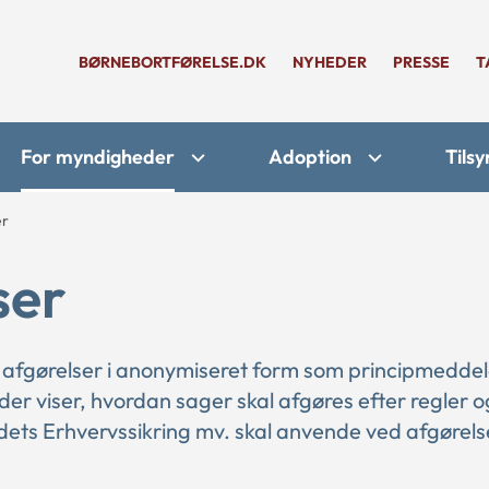
BØRNEBORTFØRELSE.DK
NYHEDER
PRESSE
T
For myndigheder
Adoption
Tilsy
er
ser
 afgørelser i anonymiseret form som principmeddel
 der viser, hvordan sager skal afgøres efter regler o
ts Erhvervssikring mv. skal anvende ved afgørelse