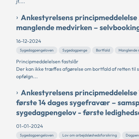
jf....
Ankestyrelsens principmeddelelse
manglende medvirken – selvbookin
16-12-2024
Sygedagpengeloven
Sygedagpenge
Bortfald
Manglende 
Principmeddelelsen fastslår
Der kan ikke træffes afgørelse om bortfald af retten ti
opfølgn...
Ankestyrelsens principmeddelelse
første 14 dages sygefravær – samspi
sygedagpengelov - første ledigheds
01-01-2024
Sygedagpengeloven
Lov om arbejdsløshedsforsikring
Dagpen