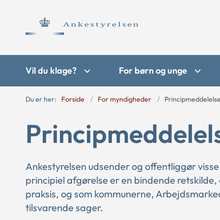
Vil du klage?
For børn og unge
Du er her:
Forside
For myndigheder
Principmeddelels
Principmeddelel
Ankestyrelsen udsender og offentliggør visse
principiel afgørelse er en bindende retskilde,
praksis, og som kommunerne, Arbejdsmarkede
tilsvarende sager.