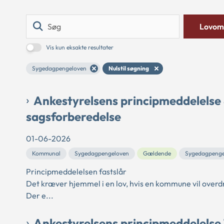
Søg
Lovom
Vis kun eksakte resultater
Sygedagpengeloven
Nulstil søgning
Ankestyrelsens principmeddelelse
sagsforberedelse
01-06-2026
Kommunal
Sygedagpengeloven
Gældende
Sygedagpeng
Principmeddelelsen fastslår
Det kræver hjemmel i en lov, hvis en kommune vil overd
Der e...
Ankestyrelsens principmeddelelse 