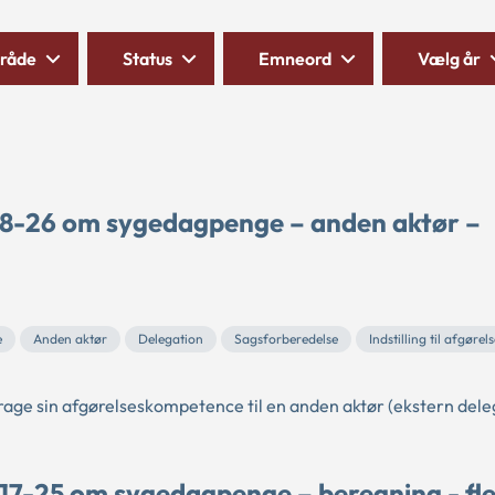
råde
Status
Emneord
Vælg år
 8-26 om sygedagpenge – anden aktør –
e
Anden aktør
Delegation
Sagsforberedelse
Indstilling til afgørel
rage sin afgørelseskompetence til en anden aktør (ekstern dele
17-25 om sygedagpenge – beregning - fl