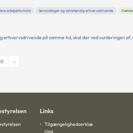
lere arbejdsforhold
lønmodtager og selvstændig erhvervsdrivende
Gælde
 erhvervsdrivende på samme tid, skal der ved vurderingen af,
10
styrelsen
Links
styrelsen
Tilgængelighedserklæ
ring