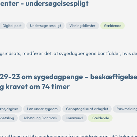
lienter - undersøgelsespligt
Digital post
Undersøgelsespligt
Visningsklienter
Gældende
sindsats, medfører det, at sygedagpengene bortfalder, hvis d
 29-23 om sygedagpenge – beskæftigels
og kravet om 74 timer
rbejdsgiver
Løn under sygdom
Genoptagelse af arbejdet
Raskmeldin
ebetaling
Udbetaling Danmark
Kommunal
Gældende
m, vil have ret til sygedagpenge fra arbejdsgiveren i 30 kalende