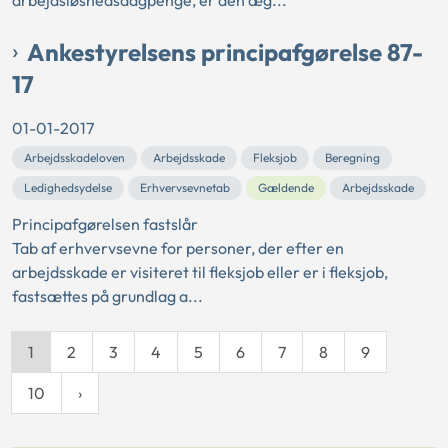
arbejdsløshedsdagpenge, er den æg...
Ankestyrelsens principafgørelse 87-
17
01-01-2017
Arbejdsskadeloven
Arbejdsskade
Fleksjob
Beregning
Ledighedsydelse
Erhvervsevnetab
Gældende
Arbejdsskade
Principafgørelsen fastslår
Tab af erhvervsevne for personer, der efter en
arbejdsskade er visiteret til fleksjob eller er i fleksjob,
fastsættes på grundlag a...
1
2
3
4
5
6
7
8
9
10