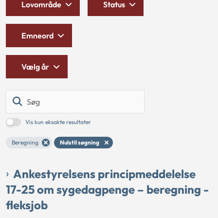
Lovområde
Status
Emneord
Vælg år
Søg
Vis kun eksakte resultater
Beregning
Nulstil søgning
Ankestyrelsens principmeddelelse
17-25 om sygedagpenge – beregning -
fleksjob