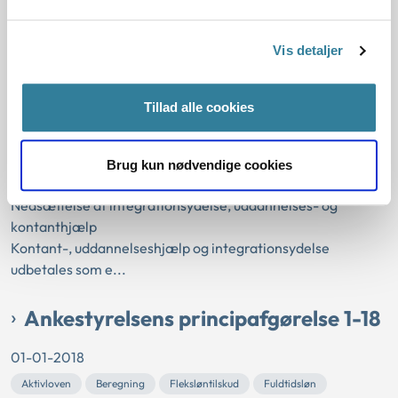
01-01-2019
Aktivloven
Kontanthjælp
Beregning
Uddannelseshjælp
Vis detaljer
Sanktioner
Integrationsydelse
Antal dage
Periodesanktioner
Dobbeltforsørgelse
Forrevalidering
Tillad alle cookies
Højskole
Værdi af kost
Tilbud
Særlige behov
Retskrav
Ungdomsuddannelse
Gældende
Kommunal
Brug kun nødvendige cookies
Principmeddelelsen fastslår
Nedsættelse af integrationsydelse, uddannelses- og
kontanthjælp
Kontant-, uddannelseshjælp og integrationsydelse
udbetales som e...
Ankestyrelsens principafgørelse 1-18
01-01-2018
Aktivloven
Beregning
Fleksløntilskud
Fuldtidsløn