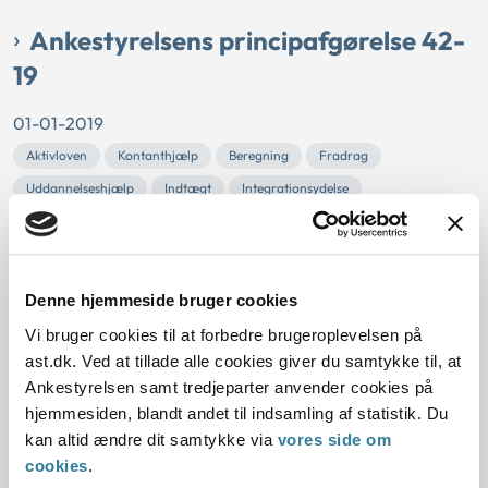
Ankestyrelsens principafgørelse 42-
19
01-01-2019
Aktivloven
Kontanthjælp
Beregning
Fradrag
Uddannelseshjælp
Indtægt
Integrationsydelse
Ægtefælles indtægt
Ansøgningsmåned
Stor indtægt
Arbejdstimefradrag
Gældende
Kommunal
Principafgørelsen samler praksis om, hvordan man trækker
Denne hjemmeside bruger cookies
indtægter fra i hjælpen, og fastslår:
Vi bruger cookies til at forbedre brugeroplevelsen på
Indtægter trækkes som udgangspunkt fra i kontanthjælp,
ast.dk. Ved at tillade alle cookies giver du samtykke til, at
uddannel...
Ankestyrelsen samt tredjeparter anvender cookies på
hjemmesiden, blandt andet til indsamling af statistik. Du
Ankestyrelsens principmeddelelse
kan altid ændre dit samtykke via
vores side om
91-19
cookies
.