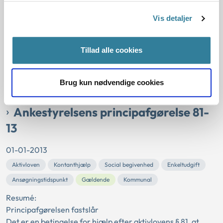
Aktivloven
Kontanthjælp
Familiesammenføring
Vis detaljer
Forsørgelsespligt
Gældende
Kommunal
Social begivenhed
Resumé:
Principafgørelsen fastslår
Tillad alle cookies
Betingelser for kontanthjælp – social begivenhed
Efter aktivlovens regler er det en betingelse for at få
Brug kun nødvendige cookies
kontanthjælp,...
Ankestyrelsens principafgørelse 81-
13
01-01-2013
Aktivloven
Kontanthjælp
Social begivenhed
Enkeltudgift
Ansøgningstidspunkt
Gældende
Kommunal
Resumé:
Principafgørelsen fastslår
Det er en betingelse for hjælp efter aktivlovens § 81, at