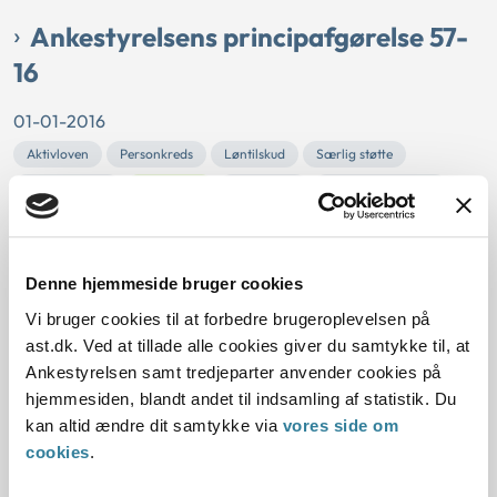
Ankestyrelsens principafgørelse 57-
16
01-01-2016
Aktivloven
Personkreds
Løntilskud
Særlig støtte
Nettoindtægt
Gældende
Kommunal
Social begivenhed
Resumé:
Generelt om særlig støtte
En borger, som har høje boligudgifter eller stor
Denne hjemmeside bruger cookies
forsørgerbyrde, kan efter aktivloven få særlig støtte.
Vi bruger cookies til at forbedre brugeroplevelsen på
Det er en beting...
ast.dk. Ved at tillade alle cookies giver du samtykke til, at
Ankestyrelsen samt tredjeparter anvender cookies på
Ankestyrelsens principafgørelse 36-
hjemmesiden, blandt andet til indsamling af statistik. Du
13
kan altid ændre dit samtykke via
vores side om
cookies
.
01-01-2013