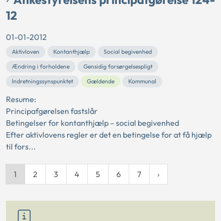
12
01-01-2012
Aktivloven
Kontanthjælp
Social begivenhed
Ændring i forholdene
Gensidig forsørgelsespligt
Indretningssynspunktet
Gældende
Kommunal
Resume:
Principafgørelsen fastslår
Betingelser for kontanthjælp – social begivenhed
Efter aktivlovens regler er det en betingelse for at få hjælp
til fors...
1
2
3
4
5
6
7