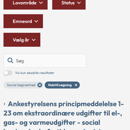
Lovområde
Status
Emneord
Vælg år
Søg
Vis kun eksakte resultater
Social begivenhed
Nulstil søgning
Ankestyrelsens principmeddelelse 1-
23 om ekstraordinære udgifter til el-,
gas- og varmeudgifter - social