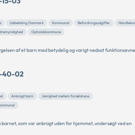
-15-03
e
Udbetaling Danmark
Kommunal
Befordringsudgifter
Handlek
ldremyndighed
Opholdskommune
gelsen af et barn med betydelig og varigt nedsat funktionsevne
C-40-02
ed
Anbragt barn
Uenighed mellem forældrene
ommunal
 barnet, som var anbragt uden for hjemmet, undersøgt ved en