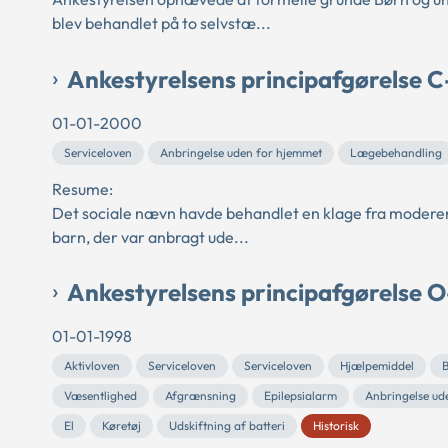
blev behandlet på to selvstæ...
Ankestyrelsens principafgørelse 
01-01-2000
Serviceloven
Anbringelse uden for hjemmet
Lægebehandling
Resume:
Det sociale nævn havde behandlet en klage fra moderen
barn, der var anbragt ude...
Ankestyrelsens principafgørelse O
01-01-1998
Aktivloven
Serviceloven
Serviceloven
Hjælpemiddel
B
Væsentlighed
Afgrænsning
Epilepsialarm
Anbringelse ud
El
Køretøj
Udskiftning af batteri
Historisk