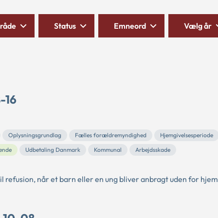
råde
Status
Emneord
Vælg år
8-16
Oplysningsgrundlag
Fælles forældremyndighed
Hjemgivelsesperiode
ende
Udbetaling Danmark
Kommunal
Arbejdsskade
 refusion, når et barn eller en ung bliver anbragt uden for hj
C-10-08