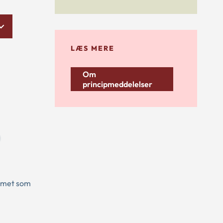
LÆS MERE
Om
principmeddelelser
emmet som