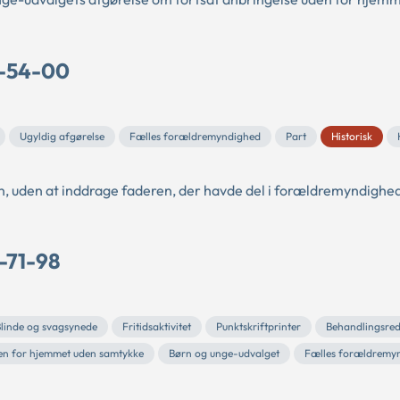
C-54-00
Ugyldig afgørelse
Fælles forældremyndighed
Part
Historisk
, uden at inddrage faderen, der havde del i forældremyndighe
-71-98
linde og svagsynede
Fritidsaktivitet
Punktskriftprinter
Behandlingsre
en for hjemmet uden samtykke
Børn og unge-udvalget
Fælles forældremy