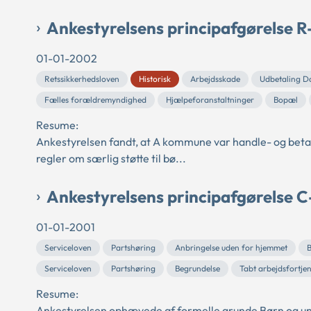
Ankestyrelsens principafgørelse 
01-01-2002
Retssikkerhedsloven
Historisk
Arbejdsskade
Udbetaling 
Fælles forældremyndighed
Hjælpeforanstaltninger
Bopæl
Resume:
Ankestyrelsen fandt, at A kommune var handle- og bet
regler om særlig støtte til bø...
Ankestyrelsens principafgørelse C
01-01-2001
Serviceloven
Partshøring
Anbringelse uden for hjemmet
B
Serviceloven
Partshøring
Begrundelse
Tabt arbejdsfortje
Resume:
Ankestyrelsen ophævede af formelle grunde Børn og un