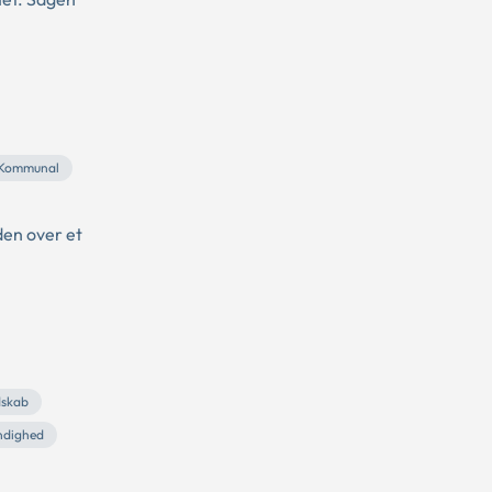
Kommunal
den over et
dskab
ndighed