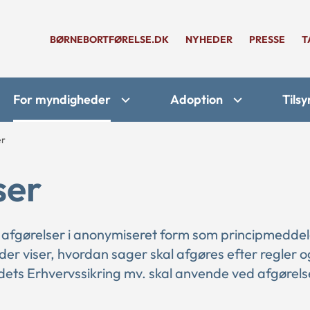
BØRNEBORTFØRELSE.DK
NYHEDER
PRESSE
T
For myndigheder
Adoption
Tilsy
er
ser
 afgørelser i anonymiseret form som principmeddel
 der viser, hvordan sager skal afgøres efter regler o
ts Erhvervssikring mv. skal anvende ved afgørelse