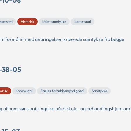
lsessted
Historisk
Uden samtykke
Kommunal
yn til formålet med anbringelsen krævede samtykke fra begge
C-38-05
torisk
Kommunal
Fælles forældremyndighed
Samtykke
ing af hans søns anbringelse på et skole- og behandlingshjem om