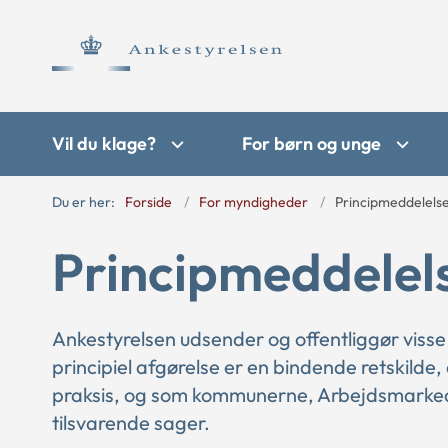
Vil du klage?
For børn og unge
Du er her:
Forside
For myndigheder
Principmeddelels
Principmeddelel
Ankestyrelsen udsender og offentliggør visse
principiel afgørelse er en bindende retskilde,
praksis, og som kommunerne, Arbejdsmarkede
tilsvarende sager.