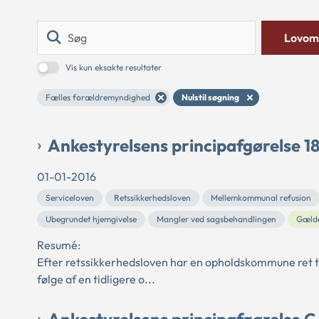
Søg
Lovom
Vis kun eksakte resultater
Fælles forældremyndighed
Nulstil søgning
Ankestyrelsens principafgørelse 1
01-01-2016
Serviceloven
Retssikkerhedsloven
Mellemkommunal refusion
Ubegrundet hjemgivelse
Mangler ved sagsbehandlingen
Gæld
Resumé:
Efter retssikkerhedsloven har en opholdskommune ret til
følge af en tidligere o...
Ankestyrelsens principafgørelse 