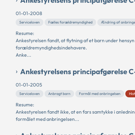
01-01-2008
Serviceloven
Fælles forældremyndighed
Ændring af anbringe
Resume:
Ankestyrelsen fandt, at flytning af et barn under hens
forældremyndighedsindehavere.
Anke...
Ankestyrelsens principafgørelse 
01-01-2005
Serviceloven
Anbragt barn
Formål med anbringelsen
His
Resume:
Ankestyrelsen fandt ikke, at en fars samtykke i anledn
formålet med anbringelsen...