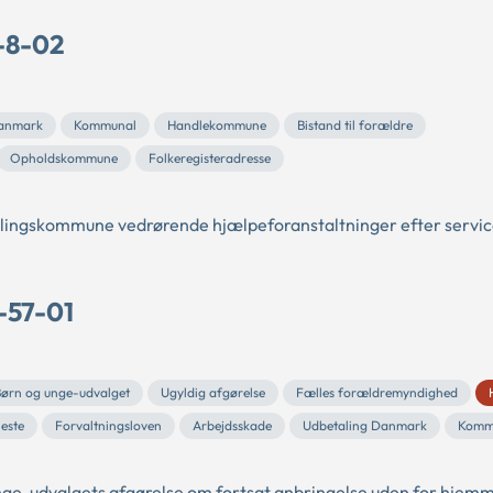
R-8-02
Danmark
Kommunal
Handlekommune
Bistand til forældre
Opholdskommune
Folkeregisteradresse
alingskommune vedrørende hjælpeforanstaltninger efter servi
-57-01
ørn og unge-udvalget
Ugyldig afgørelse
Fælles forældremyndighed
neste
Forvaltningsloven
Arbejdsskade
Udbetaling Danmark
Komm
ge-udvalgets afgørelse om fortsat anbringelse uden for hjem