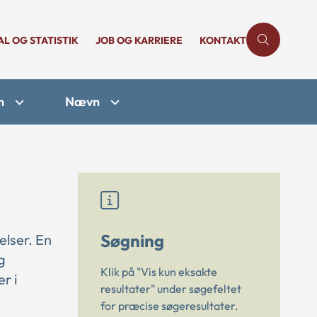
AL OG STATISTIK
JOB OG KARRIERE
KONTAKT
n
Nævn
Søgning
elser. En
g
Klik på "Vis kun eksakte
r i
resultater" under søgefeltet
for præcise søgeresultater.