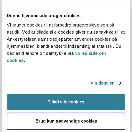
Ankestyrelsens principafgørelse 37-
19
Denne hjemmeside bruger cookies
Vi bruger cookies til at forbedre brugeroplevelsen på
01-01-2019
ast.dk. Ved at tillade alle cookies giver du samtykke til, at
Aktivloven
Førtidspension
Dokumentation
Ankestyrelsen samt tredjeparter anvender cookies på
hjemmesiden, blandt andet til indsamling af statistik. Du
Udviklingsperspektiv
Funktionelle lidelser
Fuldtidsløn
kan altid ændre dit samtykke via
vores side om
Gældende
Kommunal
cookies
.
Principafgørelsen fastslår
Førtidspension kan tilkendes personer, hvis arbejdsevne er
varigt nedsat i et sådant omfang, at den pågældende ikke
Vis detaljer
vil være i stan...
Ankestyrelsens principafgørelse 26-
Tillad alle cookies
19
Brug kun nødvendige cookies
01-01-2019