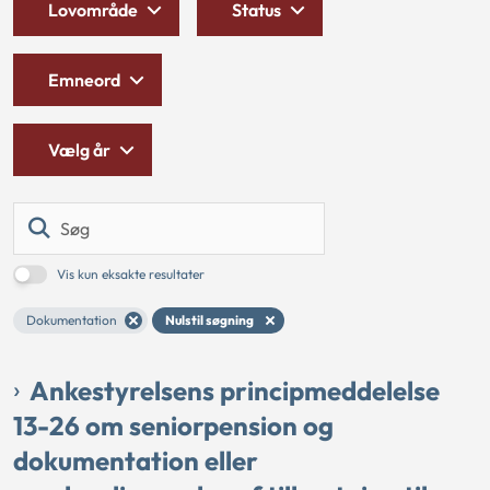
Lovområde
Status
Emneord
Vælg år
Søg
Vis kun eksakte resultater
Dokumentation
Nulstil søgning
Ankestyrelsens principmeddelelse
13-26 om seniorpension og
dokumentation eller