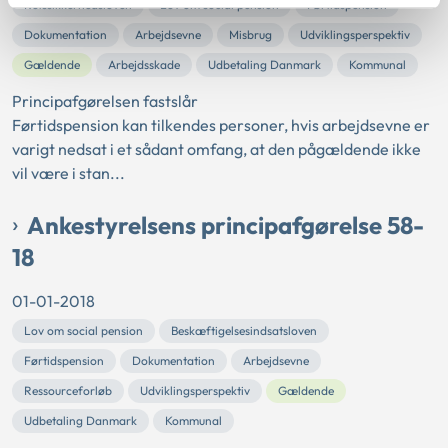
Retssikkerhedsloven
Lov om social pension
Førtidspension
Dokumentation
Arbejdsevne
Misbrug
Udviklingsperspektiv
Gældende
Arbejdsskade
Udbetaling Danmark
Kommunal
Principafgørelsen fastslår
Førtidspension kan tilkendes personer, hvis arbejdsevne er
varigt nedsat i et sådant omfang, at den pågældende ikke
vil være i stan...
Ankestyrelsens principafgørelse 58-
18
01-01-2018
Lov om social pension
Beskæftigelsesindsatsloven
Førtidspension
Dokumentation
Arbejdsevne
Ressourceforløb
Udviklingsperspektiv
Gældende
Udbetaling Danmark
Kommunal