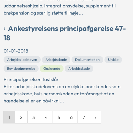
uddannelseshjælp, integrationsydelse, supplement til
brøkpension og særlig støtte til høje...
Ankestyrelsens principafgørelse 47-
18
01-01-2018
Arbejdsskadeloven
Arbejdsskade
Dokumentation
Ulykke
Bevisbedømmelse
Gældende
Arbejdsskade
Principafgørelsen fastslår
Efter arbejdsskadeloven kan en ulykke anerkendes som
arbejdsskade, hvis personskaden er forårsaget af en
hændelse eller en påvirkni...
1
2
3
4
5
6
7