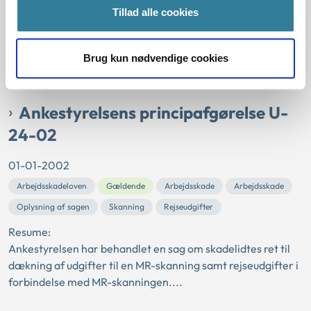
Speciallægeundersøgelse
Gældende
Arbejdsskade
Tillad alle cookies
Resume:
Ankestyrelsen har behandlet to sager om sikredes ret til
Brug kun nødvendige cookies
dækning af udgifter til befordring i forbindelse med en
speciallægeundersøgelse, som Arbejdss...
Ankestyrelsens principafgørelse U-
24-02
01-01-2002
Arbejdsskadeloven
Gældende
Arbejdsskade
Arbejdsskade
Oplysning af sagen
Skanning
Rejseudgifter
Resume:
Ankestyrelsen har behandlet en sag om skadelidtes ret til
dækning af udgifter til en MR-skanning samt rejseudgifter i
forbindelse med MR-skanningen....