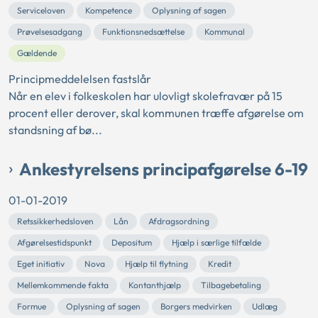
Serviceloven
Kompetence
Oplysning af sagen
Prøvelsesadgang
Funktionsnedsættelse
Kommunal
Gældende
Principmeddelelsen fastslår
Når en elev i folkeskolen har ulovligt skolefravær på 15
procent eller derover, skal kommunen træffe afgørelse om
standsning af bø...
Ankestyrelsens principafgørelse 6-19
01-01-2019
Retssikkerhedsloven
Lån
Afdragsordning
Afgørelsestidspunkt
Depositum
Hjælp i særlige tilfælde
Eget initiativ
Nova
Hjælp til flytning
Kredit
Mellemkommende fakta
Kontanthjælp
Tilbagebetaling
Formue
Oplysning af sagen
Borgers medvirken
Udlæg