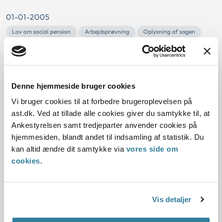
01-01-2005
Lov om social pension
Arbejdsprøvning
Oplysning af sagen
Pensionsberettigelse
Historisk
Udbetaling Danmark
Kommunal
Resume:
Denne hjemmeside bruger cookies
Kommunen havde pligt til at iværksætte arbejdsprøvning
Vi bruger cookies til at forbedre brugeroplevelsen på
eller lignende med henblik på udredning af arbejdsevnen,
ast.dk. Ved at tillade alle cookies giver du samtykke til, at
da pensionsansøgeren kun havde haft ga...
Ankestyrelsen samt tredjeparter anvender cookies på
hjemmesiden, blandt andet til indsamling af statistik. Du
Ankestyrelsens principafgørelse U-
kan altid ændre dit samtykke via
vores side om
4-02
cookies
.
01-01-2002
Arbejdsskadeloven
Arbejdsskade
Befordringsudgifter
Vis detaljer
Oplysning af sagen
Beregningstidspunkt
Rimelighedsvurdering