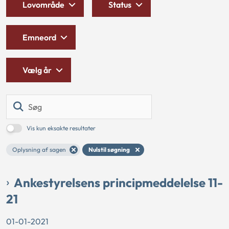
Lovområde
Status
Emneord
Vælg år
Søg
Vis kun eksakte resultater
Oplysning af sagen
Nulstil søgning
Ankestyrelsens principmeddelelse 11-
21
01-01-2021