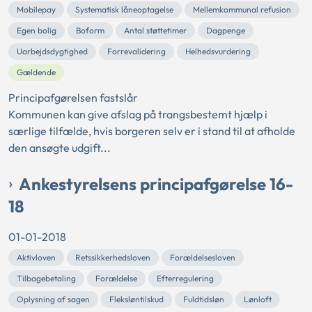
Mobilepay
Systematisk låneoptagelse
Mellemkommunal refusion
Egen bolig
Boform
Antal støttetimer
Dagpenge
Uarbejdsdygtighed
Forrevalidering
Helhedsvurdering
Gældende
Principafgørelsen fastslår
Kommunen kan give afslag på trangsbestemt hjælp i
særlige tilfælde, hvis borgeren selv er i stand til at afholde
den ansøgte udgift...
Ankestyrelsens principafgørelse 16-
18
01-01-2018
Aktivloven
Retssikkerhedsloven
Forældelsesloven
Tilbagebetaling
Forældelse
Efterregulering
Oplysning af sagen
Fleksløntilskud
Fuldtidsløn
Lønloft