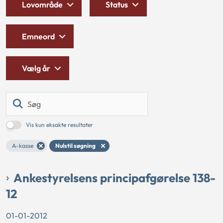
Lovområde
Status
Emneord
Vælg år
Søg
Vis kun eksakte resultater
A-kasse
Nulstil søgning
Ankestyrelsens principafgørelse 138-
12
01-01-2012