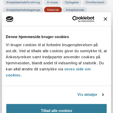
Arbejdsløshedsforsikring
A-kasse
Optagelse
Dimittendsats
Arbejdsløshedsdagpenge
Historisk
Arbejdsskade
Resume:
Personer, der på baggrund af en erhvervsmæssig
uddannelse søger om optagelse i en dansk a-kasse, skal
have bopæl og ophold i Danmark både umiddelbart...
Denne hjemmeside bruger cookies
Vi bruger cookies til at forbedre brugeroplevelsen på
Ankestyrelsens principafgørelse 219-
ast.dk. Ved at tillade alle cookies giver du samtykke til, at
10
Ankestyrelsen samt tredjeparter anvender cookies på
hjemmesiden, blandt andet til indsamling af statistik. Du
kan altid ændre dit samtykke via
vores side om
01-01-2010
cookies
.
Lov om arbejdsløshedsforsikring
Dagpenge
Modregning
Indtægt
A-kasse
Rådighedsbeløb
Udgifter
Budget
Tilstrækkeligt forsørgelsesgrundlag
Historisk
Arbejdsskade
Vis detaljer
Resume:
Et medlem var efter a-kassens modregning med 1.000 kr.
Tillad alle cookies