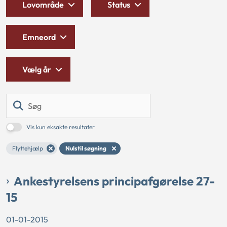
Lovområde
Status
Emneord
Vælg år
Søg
Vis kun eksakte resultater
Flyttehjælp
Nulstil søgning
Ankestyrelsens principafgørelse 27-
15
01-01-2015