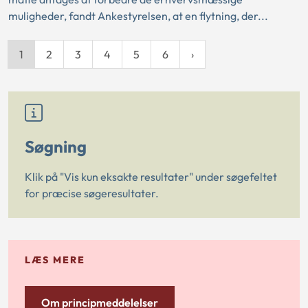
muligheder, fandt Ankestyrelsen, at en flytning, der...
1
2
3
4
5
6
Søgning
Klik på "Vis kun eksakte resultater" under søgefeltet
for præcise søgeresultater.
LÆS MERE
Om principmeddelelser