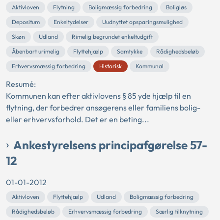
Aktivloven
Flytning
Boligmæssig forbedring
Boligløs
Depositum
Enkeltydelser
Uudnyttet opsparingsmulighed
Skøn
Udland
Rimelig begrundet enkeltudgift
Åbenbart urimelig
Flyttehjælp
Samtykke
Rådighedsbeløb
Erhvervsmæssig forbedring
Historisk
Kommunal
Resumé:
Kommunen kan efter aktivlovens § 85 yde hjælp til en
flytning, der forbedrer ansøgerens eller familiens bolig-
eller erhvervsforhold. Det er en beting...
Ankestyrelsens principafgørelse 57-
12
01-01-2012
Aktivloven
Flyttehjælp
Udland
Boligmæssig forbedring
Rådighedsbeløb
Erhvervsmæssig forbedring
Særlig tilknytning