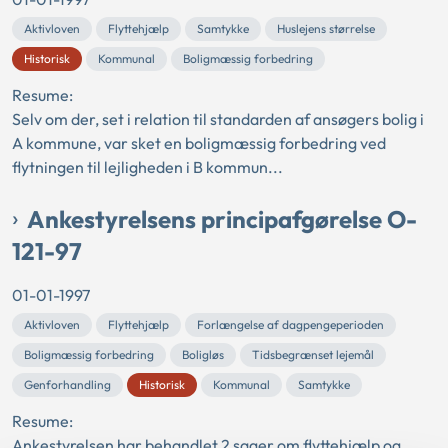
Aktivloven
Flyttehjælp
Samtykke
Huslejens størrelse
Historisk
Kommunal
Boligmæssig forbedring
Resume:
Selv om der, set i relation til standarden af ansøgers bolig i
A kommune, var sket en boligmæssig forbedring ved
flytningen til lejligheden i B kommun...
Ankestyrelsens principafgørelse O-
121-97
01-01-1997
Aktivloven
Flyttehjælp
Forlængelse af dagpengeperioden
Boligmæssig forbedring
Boligløs
Tidsbegrænset lejemål
Genforhandling
Historisk
Kommunal
Samtykke
Resume:
Ankestyrelsen har behandlet 2 sager om flyttehjælp og