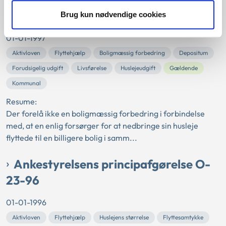
21-97
Brug kun nødvendige cookies
01-01-1997
Aktivloven
Flyttehjælp
Boligmæssig forbedring
Depositum
Forudsigelig udgift
Livsførelse
Huslejeudgift
Gældende
Kommunal
Resume:
Der forelå ikke en boligmæssig forbedring i forbindelse
med, at en enlig forsørger for at nedbringe sin husleje
flyttede til en billigere bolig i samm...
Ankestyrelsens principafgørelse O-
23-96
01-01-1996
Aktivloven
Flyttehjælp
Huslejens størrelse
Flyttesamtykke