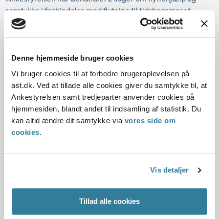
samtykke i forbindelse med flytning til tidsbegrænset
lejemål.
I sag nr. 1 kunne flytning til...
Ankestyrelsens principafgørelse O-
Denne hjemmeside bruger cookies
72-97
Vi bruger cookies til at forbedre brugeroplevelsen på
ast.dk. Ved at tillade alle cookies giver du samtykke til, at
01-01-1997
Ankestyrelsen samt tredjeparter anvender cookies på
hjemmesiden, blandt andet til indsamling af statistik. Du
Aktivloven
Flyttehjælp
Udland
kan altid ændre dit samtykke via
vores side om
Særlig tilknytning til vedkommende land
Varigt arbejde
cookies
.
Gældende
Kommunal
Resume:
Ansøger var ikke berettiget til hjælp til flytteudgifter i
Vis detaljer
forbindelse med flytning til et andet nordisk land.
Det forhold, at ansøgers samlever hav...
Tillad alle cookies
Ankestyrelsens principafgørelse O-