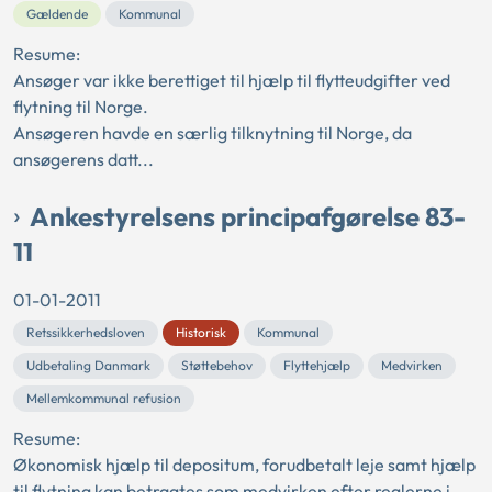
Gældende
Kommunal
Resume:
Ansøger var ikke berettiget til hjælp til flytteudgifter ved
flytning til Norge.
Ansøgeren havde en særlig tilknytning til Norge, da
ansøgerens datt...
Ankestyrelsens principafgørelse 83-
11
01-01-2011
Retssikkerhedsloven
Historisk
Kommunal
Udbetaling Danmark
Støttebehov
Flyttehjælp
Medvirken
Mellemkommunal refusion
Resume:
Økonomisk hjælp til depositum, forudbetalt leje samt hjælp
til flytning kan betragtes som medvirken efter reglerne i