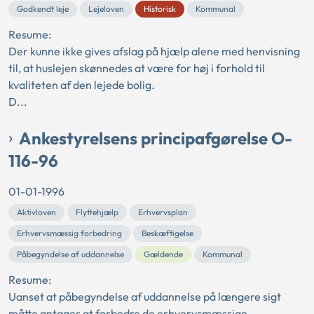
Godkendt leje
Lejeloven
Historisk
Kommunal
Resume:
Der kunne ikke gives afslag på hjælp alene med henvisning
til, at huslejen skønnedes at være for høj i forhold til
kvaliteten af den lejede bolig.
D...
Ankestyrelsens principafgørelse O-
116-96
01-01-1996
Aktivloven
Flyttehjælp
Erhvervsplan
Erhvervsmæssig forbedring
Beskæftigelse
Påbegyndelse af uddannelse
Gældende
Kommunal
Resume:
Uanset at påbegyndelse af uddannelse på længere sigt
måtte antages at forbedre de erhvervsmæssige