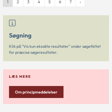
1
2
3
4
5
6
7
Søgning
Klik på "Vis kun eksakte resultater" under søgefeltet
for præcise søgeresultater.
LÆS MERE
Om principmeddelelser