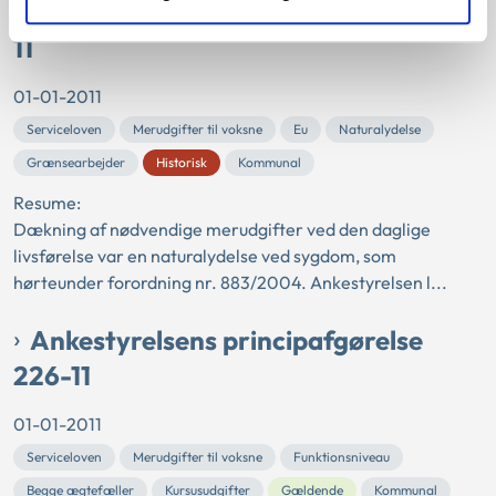
Ankestyrelsens principafgørelse 196-
11
01-01-2011
Serviceloven
Merudgifter til voksne
Eu
Naturalydelse
Grænsearbejder
Historisk
Kommunal
Resume:
Dækning af nødvendige merudgifter ved den daglige
livsførelse var en naturalydelse ved sygdom, som
hørteunder forordning nr. 883/2004. Ankestyrelsen l...
Ankestyrelsens principafgørelse
226-11
01-01-2011
Serviceloven
Merudgifter til voksne
Funktionsniveau
Begge ægtefæller
Kursusudgifter
Gældende
Kommunal