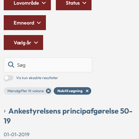
Lovområde
Status
Emneord
Vælg år
Søg
Vis kun eksakte resultater
Merudgifter til voksne
Nulstil søgning
Ankestyrelsens principafgørelse 50-
19
01-01-2019