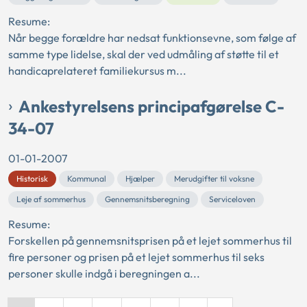
Resume:
Når begge forældre har nedsat funktionsevne, som følge af
samme type lidelse, skal der ved udmåling af støtte til et
handicaprelateret familiekursus m...
Ankestyrelsens principafgørelse C-
34-07
01-01-2007
Historisk
Kommunal
Hjælper
Merudgifter til voksne
Leje af sommerhus
Gennemsnitsberegning
Serviceloven
Resume:
Forskellen på gennemsnitsprisen på et lejet sommerhus til
fire personer og prisen på et lejet sommerhus til seks
personer skulle indgå i beregningen a...