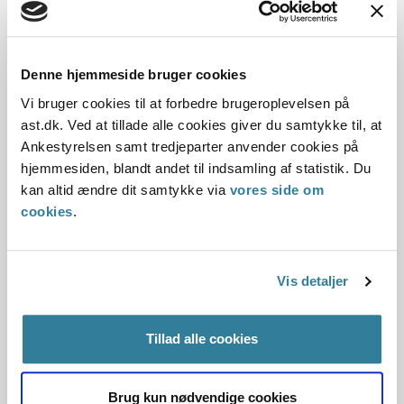
Principafgørelsen fastslår
Det er en betingelse ved dækning af nødvendige
merudgifter, at der er en varigt nedsat funktionsevne.
Herved forstås en l...
Denne hjemmeside bruger cookies
Vi bruger cookies til at forbedre brugeroplevelsen på
Ankestyrelsens principafgørelse 53-
ast.dk. Ved at tillade alle cookies giver du samtykke til, at
11
Ankestyrelsen samt tredjeparter anvender cookies på
hjemmesiden, blandt andet til indsamling af statistik. Du
01-01-2011
kan altid ændre dit samtykke via
vores side om
cookies
.
Serviceloven
Personkreds
Merudgifter til voksne
Lægebehandling
Transport
Nødvendige merudgifter
Funktionsevnevurdering
Historisk
Kommunal
Vis detaljer
Resume:
Der var ikke ret til dækning af nødvendige merudgifter ved
Tillad alle cookies
den daglige livsførelse til kontrolbesøg hos egen læge. Det
indgik i vurderingen, at der va...
Brug kun nødvendige cookies