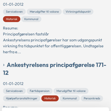
01-01-2012
Serviceloven
Merudgifter til voksne
Virkningstidspunkt
Historisk
Kommunal
Resume:
Principafgørelsen fastslår
Ankestyrelsens principafgørelser har som udgangspunkt
virkning fra tidspunktet for offentliggørelsen. Undtagelse
herfra e...
Ankestyrelsens principafgørelse 171-
12
01-01-2012
Serviceloven
Førtidspension
Merudgifter til voksne
Hjælpeforanstaltninger
Historisk
Kommunal
Personkreds
Resume: