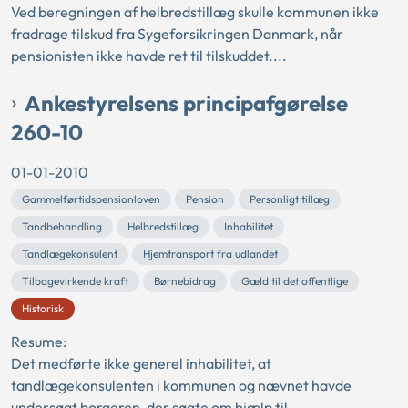
Ved beregningen af helbredstillæg skulle kommunen ikke
fradrage tilskud fra Sygeforsikringen Danmark, når
pensionisten ikke havde ret til tilskuddet....
Ankestyrelsens principafgørelse
260-10
01-01-2010
Gammelførtidspensionloven
Pension
Personligt tillæg
Tandbehandling
Helbredstillæg
Inhabilitet
Tandlægekonsulent
Hjemtransport fra udlandet
Tilbagevirkende kraft
Børnebidrag
Gæld til det offentlige
Historisk
Resume:
Det medførte ikke generel inhabilitet, at
tandlægekonsulenten i kommunen og nævnet havde
undersøgt borgeren, der søgte om hjælp til