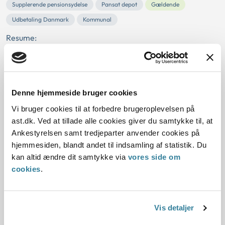
Supplerende pensionsydelse
Pansat depot
Gældende
Udbetaling Danmark
Kommunal
Resume:
Værdipapirer pantsat i depot kunne ikke betragtes som
likvid formue. Ankestyrelsen lagde vægt på, at de
værdipapirer, som var i depot, var pantsat som...
Denne hjemmeside bruger cookies
Ankestyrelsens principafgørelse 103-
Vi bruger cookies til at forbedre brugeroplevelsen på
09
ast.dk. Ved at tillade alle cookies giver du samtykke til, at
Ankestyrelsen samt tredjeparter anvender cookies på
01-01-2009
hjemmesiden, blandt andet til indsamling af statistik. Du
Pension
Personligt tillæg
Tandbehandling
Helbredstillæg
kan altid ændre dit samtykke via
vores side om
Ugyldig afgørelse
Afslag
Manglende begrundelse
cookies
.
Gældende
Arbejdsskade
Udbetaling Danmark
Kommunal
Resume:
Vis detaljer
Kommunens og nævnets afgørelser var ugyldige, fordi der