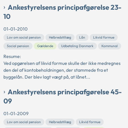
Ankestyrelsens principafgørelse 23-
10
01-01-2010
Lov om social pension
Helbredstillæg
Lån
Likvid formue
Social pension
Gældende
Udbetaling Danmark
Kommunal
Resume:
Ved opgørelsen af likvid formue skulle der ikke medregnes
den del af kontobeholdningen, der stammede fra et
byggelån. Der blev lagt vægt på, at lånet...
Ankestyrelsens principafgørelse 45-
09
01-01-2009
Lov om social pension
Helbredstillæg
Likvid formue