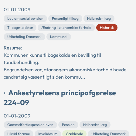
01-01-2009
Lov om social pension
Personligt tillæg
Helbredstillæg
Tilbagekaldelse
Ændring i økonomiske forhold
Historisk
Udbetaling Danmark
Kommunal
Resume:
Kommunen kunne tilbagekalde en bevilling til
tandbehandling.
Begrundelsen var, atansøgers økonomiske forhold havde
ændret sig væsentligt siden kommu...
Ankestyrelsens principafgørelse
224-09
01-01-2009
Gammelførtidspensionloven
Pension
Helbredstillæg
Likvid formue
Invalidesum
Gældende
Udbetaling Danmark