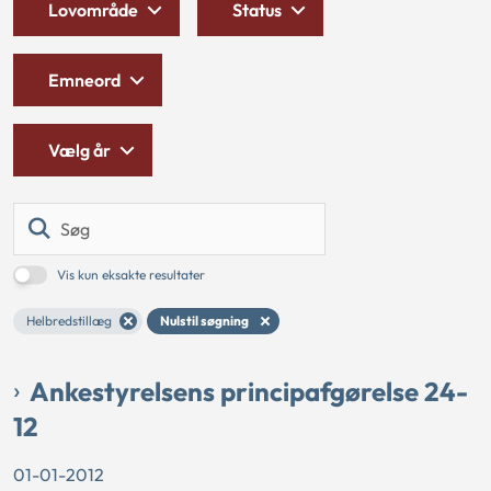
Lovområde
Status
Emneord
Vælg år
Søg
Vis kun eksakte resultater
Helbredstillæg
Nulstil søgning
Ankestyrelsens principafgørelse 24-
12
01-01-2012