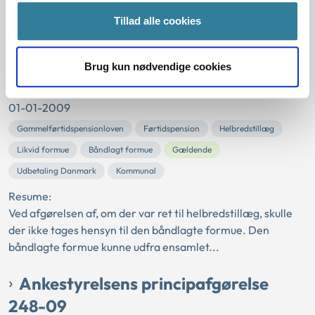
ikke var givet nogen begrundelse for, at en ansøgning om
hjælp til tandbehandling kun kunne im...
Tillad alle cookies
Ankestyrelsens principafgørelse
Brug kun nødvendige cookies
205-09
01-01-2009
Gammelførtidspensionloven
Førtidspension
Helbredstillæg
Likvid formue
Båndlagt formue
Gældende
Udbetaling Danmark
Kommunal
Resume:
Ved afgørelsen af, om der var ret til helbredstillæg, skulle
der ikke tages hensyn til den båndlagte formue. Den
båndlagte formue kunne udfra ensamlet...
Ankestyrelsens principafgørelse
248-09