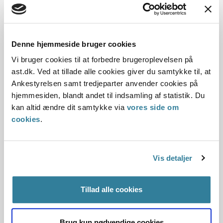
fastslår
Principmeddelelsen er en sammenskrivning af 150-09, 152-
09 og 153-09. Principmeddelelsen indehold...
Denne hjemmeside bruger cookies
Ankestyrelsens principmeddelelse
Vi bruger cookies til at forbedre brugeroplevelsen på
71-19
ast.dk. Ved at tillade alle cookies giver du samtykke til, at
Ankestyrelsen samt tredjeparter anvender cookies på
01-01-2019
hjemmesiden, blandt andet til indsamling af statistik. Du
Arbejdsskadeloven
Arbejdsskadeloven
Arbejdsskade
kan altid ændre dit samtykke via
vores side om
Erhvervssygdom
Rengøringsarbejde
Gældende
cookies
.
Arbejdsskade
Principmeddelelsen samler offentliggjort praksis og
Vis detaljer
fastslår
Principmeddelelsen er en sammenskrivning af 154-09, 155-
09 og 156-09. Principmeddelelsen indehold...
Tillad alle cookies
Ankestyrelsens principafgørelse 23-
Brug kun nødvendige cookies