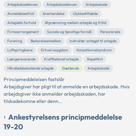
Arbejdsskadeloven
Arbejdsskadeloven
Arbejdsskade
Anmeldelsesfrist
Anerkendelse
Ulykkestilfælde
Arbejdets forhold
Afgrænsning mellem arbejde og fritid
Firmaarrangement
Sociale og tjenstlige formål
Personkreds
Forening
Bestyrelsesmedlem
Instruktør antaget til arbejde
Luftspringbane
Erhvervssygdom
Karpaltunnelsyndrom
Længerevarende
Kraftbetonet arbejde
Repetitivt
Håndledsbelastende arbejde
Gældende
Arbejdsskade
Principmeddelelsen fastslår
Arbejdsgiver har pligt til at anmelde en arbejdsskade. Hvis
arbejdsgiver ikke anmelder arbejdsskaden, har
tilskadekomne eller denn...
Ankestyrelsens principmeddelelse
19-20