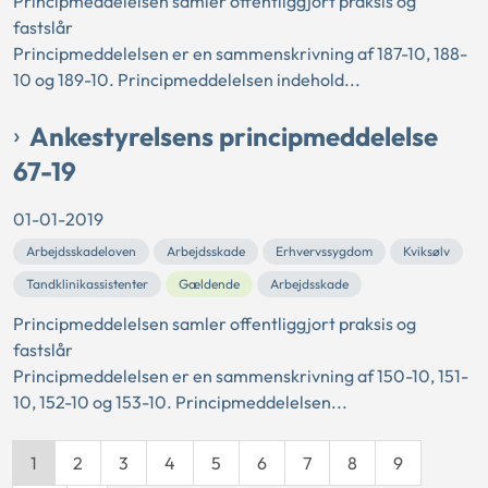
Principmeddelelsen samler offentliggjort praksis og
fastslår
Principmeddelelsen er en sammenskrivning af 187-10, 188-
10 og 189-10. Principmeddelelsen indehold...
Ankestyrelsens principmeddelelse
67-19
01-01-2019
Arbejdsskadeloven
Arbejdsskade
Erhvervssygdom
Kviksølv
Tandklinikassistenter
Gældende
Arbejdsskade
Principmeddelelsen samler offentliggjort praksis og
fastslår
Principmeddelelsen er en sammenskrivning af 150-10, 151-
10, 152-10 og 153-10. Principmeddelelsen...
1
2
3
4
5
6
7
8
9