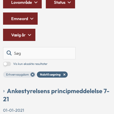
Lovområde
Status
Emneord
Vælg år
Søg
Vis kun eksakte resultater
Erhvervssygdom
Nulstil søgning
Ankestyrelsens principmeddelelse 7-
21
01-01-2021