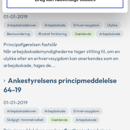
19
01-01-2019
Arbejdsskadeloven
Arbejdsskade
Erhvervssygdom
Ulykke
Bevisvurdering
Ændret forklaring
Gældende
Arbejdsskade
Principafgørelsen fastslår
Når arbejdsskademyndighederne tager stilling til, om en
ulykke eller en erhvervssygdom kan anerkendes som en
arbejdsskade, tages de...
Ankestyrelsens principmeddelelse
64-19
01-01-2019
Arbejdsskadeloven
Arbejdsskade
Erhvervssygdom
Slidgigt i tommelrodled
Gældende
Arbejdsskade