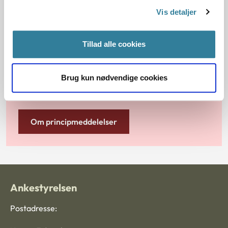
Søgning
Vis detaljer
Klik på "Vis kun eksakte resultater" under søgefeltet
for præcise søgeresultater.
Tillad alle cookies
Brug kun nødvendige cookies
LÆS MERE
Om principmeddelelser
Ankestyrelsen
Postadresse: