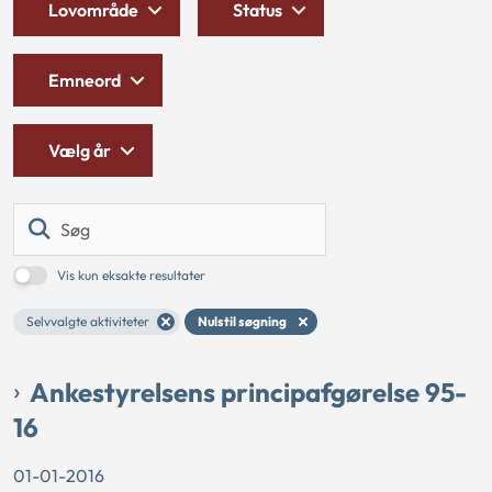
Lovområde
Status
Emneord
Vælg år
Søg
Vis kun eksakte resultater
Selvvalgte aktiviteter
Nulstil søgning
Ankestyrelsens principafgørelse 95-
16
01-01-2016