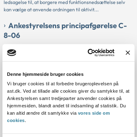
ledsagelse til, at borgere med funktionsnedsættelse selv
kan vælge at anvende ordningen til aktivit...
Ankestyrelsens principafgørelse C-
8-06
01-01-2006
Serviceloven
Kommunal
Historisk
Botilbud
Integreret del af servicetilbud
Ledsagelse
Selvvalgte aktiviteter
Denne hjemmeside bruger cookies
Resume:
Vi bruger cookies til at forbedre brugeroplevelsen på
Ledsagelse, der gives af botilbuddet til lægeordineret
ast.dk. Ved at tillade alle cookies giver du samtykke til, at
ridefysioterapi, var ikke ledsagelse i en form, der svarede til
Ankestyrelsen samt tredjeparter anvender cookies på
den individuelle ledsageordning...
hjemmesiden, blandt andet til indsamling af statistik. Du
kan altid ændre dit samtykke via
vores side om
cookies
.