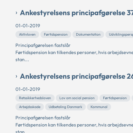
Ankestyrelsens principafgørelse 3
01-01-2019
Aktivloven
Førtidspension
Dokumentation
Udviklingspers
Principafgørelsen fastslår
Førtidspension kan tilkendes personer, hvis arbejdsevne
stan...
Ankestyrelsens principafgørelse 2
01-01-2019
Retssikkerhedsloven
Lov om social pension
Førtidspension
Arbejdsskade
Udbetaling Danmark
Kommunal
Principafgørelsen fastslår
Førtidspension kan tilkendes personer, hvis arbejdsevne
stan...