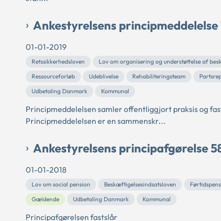
Ankestyrelsens principmeddelelse
01-01-2019
Retssikkerhedsloven
Lov om organisering og understøttelse af bes
Ressourceforløb
Udeblivelse
Rehabiliteringsteam
Partsre
Udbetaling Danmark
Kommunal
Principmeddelelsen samler offentliggjort praksis og fas
Principmeddelelsen er en sammenskr...
Ankestyrelsens principafgørelse 5
01-01-2018
Lov om social pension
Beskæftigelsesindsatsloven
Førtidspens
Gældende
Udbetaling Danmark
Kommunal
Principafgørelsen fastslår