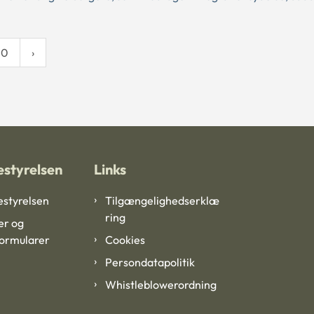
10
styrelsen
Links
styrelsen
Tilgængelighedserklæ
ring
er og
formularer
Cookies
Persondatapolitik
Whistleblowerordning