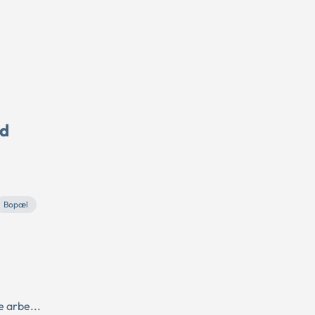
ed
Bopæl
e arbe...