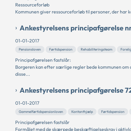
Ressourceforløb
Kommunen giver ressourceforløb til personer, der har k
Ankestyrelsens principafgørelse nr
01-01-2017
Pensionsloven
Førtidspension
Rehabiliteringsteam
Foreli
Principafgørelsen fastslår:
Borgeren kan efter særlige regler bede kommunen om ale
disse...
Ankestyrelsens principafgørelse 7
01-01-2017
Gammelførtidspensionloven
Kontanthjælp
Førtidspension
Principafgørelsen fastslår
Formålet med de skærpede beskæftigelseskrav i aktivlo