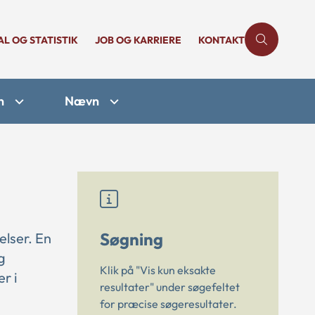
AL OG STATISTIK
JOB OG KARRIERE
KONTAKT
n
Nævn
Søgning
elser. En
g
Klik på "Vis kun eksakte
r i
resultater" under søgefeltet
for præcise søgeresultater.