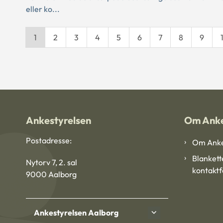
eller ko...
1
2
3
4
5
6
7
8
9
Ankestyrelsen
Om Anke
Postadresse:
Om Anke
Blankett
Nytorv 7, 2. sal
kontakt
9000 Aalborg
Ankestyrelsen Aalborg