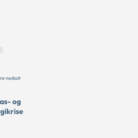
ære nedsat
gas- og
gikrise