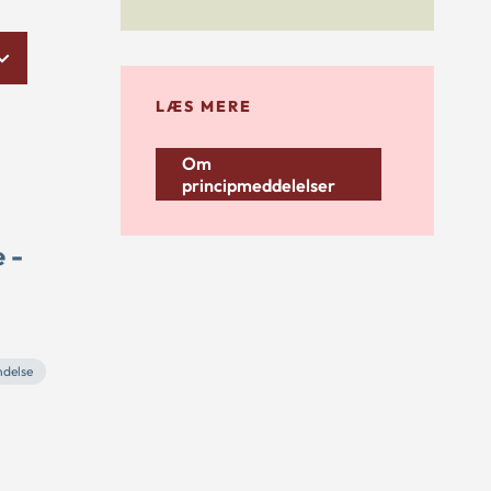
LÆS MERE
Om
principmeddelelser
 -
ndelse