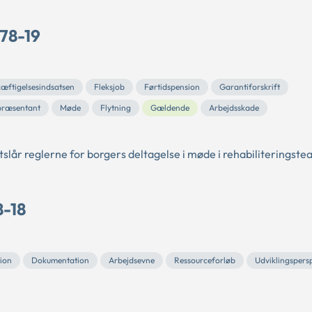
 78-19
kæftigelsesindsatsen
Fleksjob
Førtidspension
Garantiforskrift
præsentant
Møde
Flytning
Gældende
Arbejdsskade
tslår reglerne for borgers deltagelse i møde i rehabiliteringst
8-18
ion
Dokumentation
Arbejdsevne
Ressourceforløb
Udviklingspers