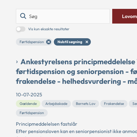
Søg
Lovom
Vis kun eksakte resultater
Førtidspension
Nulstil søgning
Ankestyrelsens principmeddelelse
førtidspension og seniorpension - fø
frakendelse - helhedsvurdering - m
10-07-2025
Gældende
Arbejdsskade
Barnets Lov
Frakendelse
Se
Førtidspension
Principmeddelelsen fastslår
Efter pensionsloven kan en seniorpensionist ikke anmo