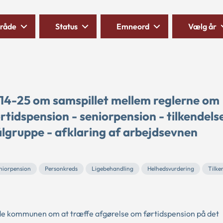
råde
Status
Emneord
Vælg år
 14-25 om samspillet mellem reglerne om
rtidspension - seniorpension - tilkendelse
ålgruppe - afklaring af arbejdsevnen
niorpension
Personkreds
Ligebehandling
Helhedsvurdering
Tilke
de kommunen om at træffe afgørelse om førtidspension på det