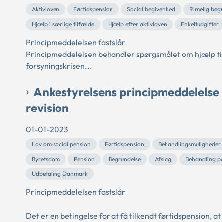
Aktivloven
Førtidspension
Social begivenhed
Rimelig begr
Hjælp i særlige tilfælde
Hjælp efter aktivloven
Enkeltudgifter
Principmeddelelsen fastslår
Principmeddelelsen behandler spørgsmålet om hjælp til d
forsyningskrisen...
Ankestyrelsens principmeddelelse 
revision
01-01-2023
Lov om social pension
Førtidspension
Behandlingsmuligheder
Byretsdom
Pension
Begrundelse
Afslag
Behandling p
Udbetaling Danmark
Principmeddelelsen fastslår
Det er en betingelse for at få tilkendt førtidspension, 