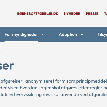
BØRNEBORTFØRELSE.DK
NYHEDER
PRESSE
T
For myndigheder
Adoption
Tilsy
er
ser
 afgørelser i anonymiseret form som principmeddel
 der viser, hvordan sager skal afgøres efter regler o
ts Erhvervssikring mv. skal anvende ved afgørelse