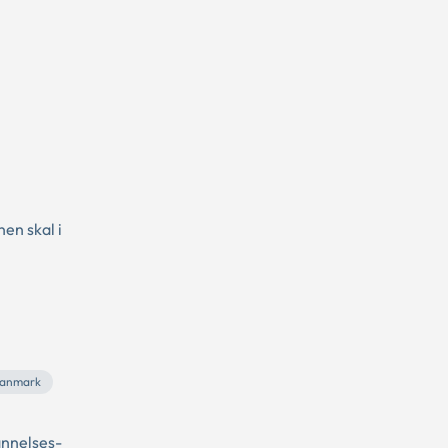
en skal i
Danmark
annelses-