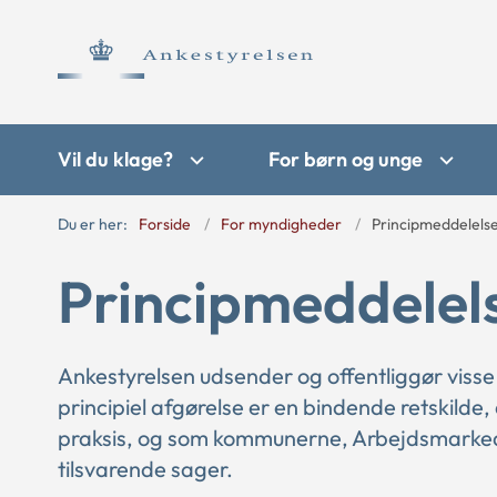
Vil du klage?
For børn og unge
Du er her:
Forside
For myndigheder
Principmeddelels
Principmeddelel
Ankestyrelsen udsender og offentliggør visse
principiel afgørelse er en bindende retskilde,
praksis, og som kommunerne, Arbejdsmarkede
tilsvarende sager.