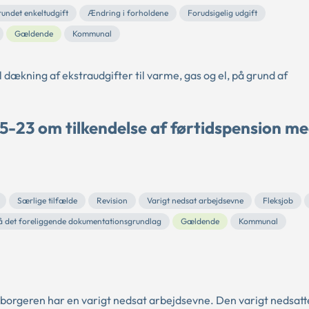
undet enkeltudgift
Ændring i forholdene
Forudsigelig udgift
Gældende
Kommunal
ækning af ekstraudgifter til varme, gas og el, på grund af
5-23 om tilkendelse af førtidspension m
Særlige tilfælde
Revision
Varigt nedsat arbejdsevne
Fleksjob
å det foreliggende dokumentationsgrundlag
Gældende
Kommunal
at borgeren har en varigt nedsat arbejdsevne. Den varigt nedsatt