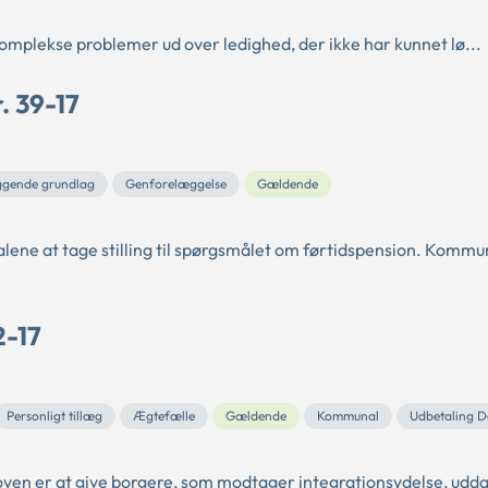
omplekse problemer ud over ledighed, der ikke har kunnet lø...
. 39-17
ggende grundlag
Genforelæggelse
Gældende
ne at tage stilling til spørgsmålet om førtidspension. Kommun
2-17
Personligt tillæg
Ægtefælle
Gældende
Kommunal
Udbetaling 
ven er at give borgere, som modtager integrationsydelse, udd