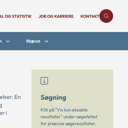
AL OG STATISTIK
JOB OG KARRIERE
KONTAKT
n
Nævn
Søgning
elser. En
g
Klik på "Vis kun eksakte
r i
resultater" under søgefeltet
for præcise søgeresultater.