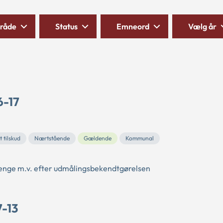
råde
Status
Emneord
Vælg år
6-17
 tilskud
Nærtstående
Gældende
Kommunal
epenge m.v. efter udmålingsbekendtgørelsen
7-13