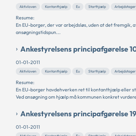
Aktivloven
Kontanthjælp
Eu
Starthjælp
Arbejdstager
Resume:
En EU-borger, der var arbejdsløs, uden at det fremgik, at
ansøgningstidspun...
Ankestyrelsens principafgørelse 1
01-01-2011
Aktivloven
Kontanthjælp
Eu
Starthjælp
Arbejdstager
Resume:
En EU-borger havdehverken ret til kontanthjælp eller s
Ved ansøgning om hjælp må kommunen konkret vurdere i
Ankestyrelsens principafgørelse 1
01-01-2011
Aktivloven
Kontanthjælp
Eu
Starthjælp
Arbejdstager