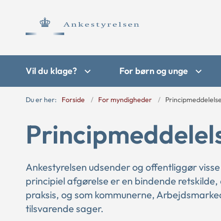
Vil du klage?
For børn og unge
Du er her:
Forside
For myndigheder
Principmeddelels
Principmeddelel
Ankestyrelsen udsender og offentliggør visse
principiel afgørelse er en bindende retskilde,
praksis, og som kommunerne, Arbejdsmarkede
tilsvarende sager.