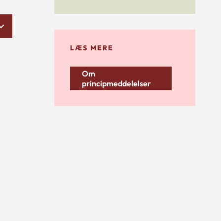
LÆS MERE
Om
principmeddelelser