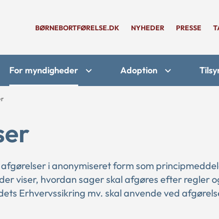
BØRNEBORTFØRELSE.DK
NYHEDER
PRESSE
T
For myndigheder
Adoption
Tilsy
er
ser
 afgørelser i anonymiseret form som principmeddel
 der viser, hvordan sager skal afgøres efter regler o
ts Erhvervssikring mv. skal anvende ved afgørelse