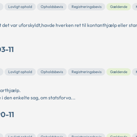
Lovligt ophold
Opholdsbevis
Registreringsbevis
Gældende
 det var uforskyldt,havde hverken ret til kontanthjælp eller sta
03-11
Lovligt ophold
Opholdsbevis
Registreringsbevis
Gældende
tarthjælp.
 den enkelte sag, om statsforva...
90-11
Lovligt ophold
Opholdsbevis
Registreringsbevis
Gældende