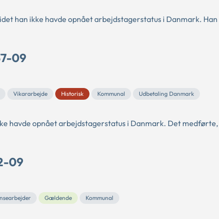
, idet han ikke havde opnået arbejdstagerstatus i Danmark. Han
37-09
Vikararbejde
Historisk
Kommunal
Udbetaling Danmark
n ikke havde opnået arbejdstagerstatus i Danmark. Det medførte, 
22-09
searbejder
Gældende
Kommunal