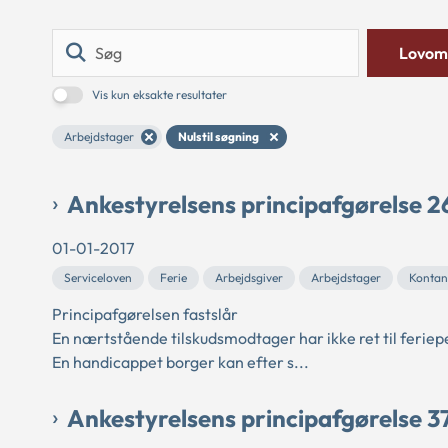
Søg
Lovom
Vis kun eksakte resultater
Arbejdstager
Nulstil søgning
Ankestyrelsens principafgørelse 2
01-01-2017
Serviceloven
Ferie
Arbejdsgiver
Arbejdstager
Kontant
Principafgørelsen fastslår
En nærtstående tilskudsmodtager har ikke ret til feri
En handicappet borger kan efter s...
Ankestyrelsens principafgørelse 3