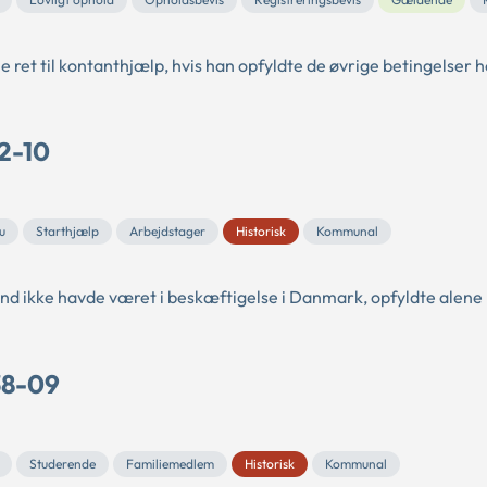
et til kontanthjælp, hvis han opfyldte de øvrige betingelser h
12-10
u
Starthjælp
Arbejdstager
Historisk
Kommunal
and ikke havde været i beskæftigelse i Danmark, opfyldte alene
38-09
Studerende
Familiemedlem
Historisk
Kommunal