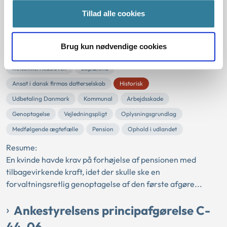
Ankestyrelsens principafgørelse P-
Tillad alle cookies
19-06
Brug kun nødvendige cookies
01-01-2006
Retssikkerhedsloven
Bopælstid
Ansat i dansk firmas datterselskab
Historisk
Udbetaling Danmark
Kommunal
Arbejdsskade
Genoptagelse
Vejledningspligt
Oplysningsgrundlag
Medfølgende ægtefælle
Pension
Ophold i udlandet
Resume:
En kvinde havde krav på forhøjelse af pensionen med
tilbagevirkende kraft, idet der skulle ske en
forvaltningsretlig genoptagelse af den første afgøre...
Ankestyrelsens principafgørelse C-
44-06