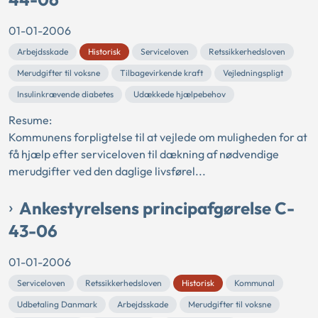
01-01-2006
Arbejdsskade
Historisk
Serviceloven
Retssikkerhedsloven
Merudgifter til voksne
Tilbagevirkende kraft
Vejledningspligt
Insulinkrævende diabetes
Udækkede hjælpebehov
Resume:
Kommunens forpligtelse til at vejlede om muligheden for at
få hjælp efter serviceloven til dækning af nødvendige
merudgifter ved den daglige livsførel...
Ankestyrelsens principafgørelse C-
43-06
01-01-2006
Serviceloven
Retssikkerhedsloven
Historisk
Kommunal
Udbetaling Danmark
Arbejdsskade
Merudgifter til voksne