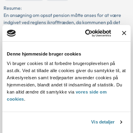
Resume:
En ansøgning om opsat pension måtte anses for at være
indgivet ved reglens ikrafttræden, da kommunen på det
tidspunkt havde haft konkret anledning til...
Ankestyrelsens principafgørelse A-
10-08
Denne hjemmeside bruger cookies
Vi bruger cookies til at forbedre brugeroplevelsen på
01-01-2008
ast.dk. Ved at tillade alle cookies giver du samtykke til, at
Aktivloven
Flytning
Dispensation
Enkeltudgift
Ankestyrelsen samt tredjeparter anvender cookies på
hjemmesiden, blandt andet til indsamling af statistik. Du
Ansøgningstidspunkt
Vejledningspligt
Notatpligt
Historisk
kan altid ændre dit samtykke via
vores side om
Kommunal
cookies
.
Resume:
Der kunne dispenseres fra betingelsen i aktivloven om, at
der skulle ansøges om hjælp, før udgiften blev afholdt.
Vis detaljer
Ansøgning om hjælp til boligindsku...