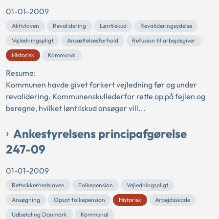
01-01-2009
Aktivloven
Revalidering
Løntilskud
Revalideringsydelse
Vejledningspligt
Ansættelsesforhold
Refusion til arbejdsgiver
Historisk
Kommunal
Resume:
Kommunen havde givet forkert vejledning før og under
revalidering. Kommunenskullederfor rette op på fejlen og
beregne, hvilket løntilskud ansøger vill...
Ankestyrelsens principafgørelse
247-09
01-01-2009
Retssikkerhedsloven
Folkepension
Vejledningspligt
Ansøgning
Opsat folkepension
Historisk
Arbejdsskade
Udbetaling Danmark
Kommunal