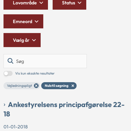
Lovområde
Status
Emneord
Vælg år
Søg
Vis kun eksakte resultater
Vejledningspligt
Nulstil søgning
Ankestyrelsens principafgørelse 22-
18
01-01-2018