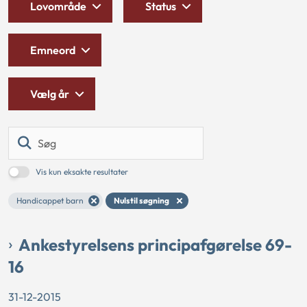
Lovområde
Status
Emneord
Vælg år
Søg
Vis kun eksakte resultater
Handicappet barn
Nulstil søgning
Ankestyrelsens principafgørelse 69-
16
31-12-2015