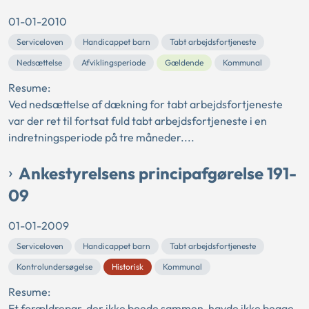
01-01-2010
Serviceloven
Handicappet barn
Tabt arbejdsfortjeneste
Nedsættelse
Afviklingsperiode
Gældende
Kommunal
Resume:
Ved nedsættelse af dækning for tabt arbejdsfortjeneste
var der ret til fortsat fuld tabt arbejdsfortjeneste i en
indretningsperiode på tre måneder....
Ankestyrelsens principafgørelse 191-
09
01-01-2009
Serviceloven
Handicappet barn
Tabt arbejdsfortjeneste
Kontrolundersøgelse
Historisk
Kommunal
Resume:
Et forældrepar, der ikke boede sammen, havde ikke begge