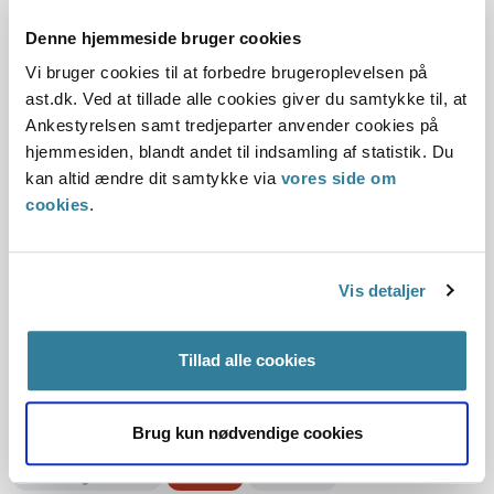
8-08
Denne hjemmeside bruger cookies
01-01-2008
Vi bruger cookies til at forbedre brugeroplevelsen på
Serviceloven
Handicappet barn
Tabt arbejdsfortjeneste
ast.dk. Ved at tillade alle cookies giver du samtykke til, at
Hospitalskontrol
Historisk
Kommunal
Ankestyrelsen samt tredjeparter anvender cookies på
hjemmesiden, blandt andet til indsamling af statistik. Du
Resume:
kan altid ændre dit samtykke via
vores side om
Der kunne ikke ydes tabt arbejdsfortjeneste til en ansøger,
cookies
.
som 2-3 gange årligt skulle til hospitalskontrol med sit
handicappet barn.
Begrundelsen...
Vis detaljer
Ankestyrelsens principafgørelse C-
4-08
Tillad alle cookies
01-01-2008
Brug kun nødvendige cookies
Serviceloven
Merudgifter
Handicappet barn
Indbo
Udbedring af skader
Historisk
Kommunal