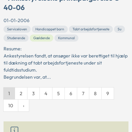
40-06
01-01-2006
Serviceloven
Handicappet barn
Tabt arbejdsfortjeneste
Su
Studerende
Gældende
Kommunal
Resume:
Ankestyrelsen fandt, at ansøger ikke var berettiget til hjælp
til dækning af tabt arbejdsfortjeneste under sit
fuldtidsstudium.
Begrundelsen var, at...
1
2
3
4
5
6
7
8
9
10