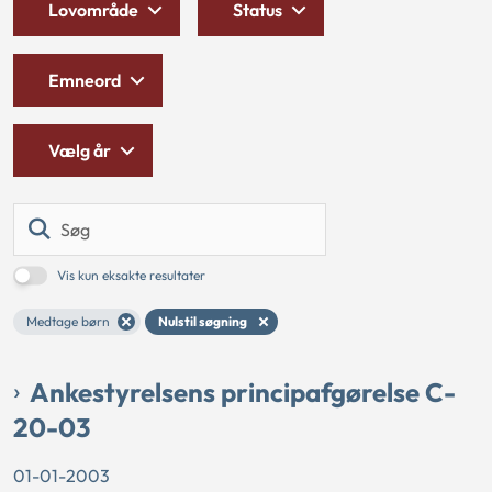
Lovområde
Status
Emneord
Vælg år
Søg
Vis kun eksakte resultater
Medtage børn
Nulstil søgning
Ankestyrelsens principafgørelse C-
20-03
01-01-2003