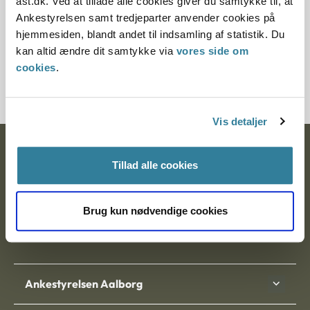
ast.dk. Ved at tillade alle cookies giver du samtykke til, at
Ankestyrelsen samt tredjeparter anvender cookies på
LÆS MERE
hjemmesiden, blandt andet til indsamling af statistik. Du
kan altid ændre dit samtykke via
vores side om
Om principmeddelelser
cookies
.
Vis detaljer
Ankestyrelsen
Tillad alle cookies
Postadresse:
Brug kun nødvendige cookies
Nytorv 7, 2. sal
9000 Aalborg
Ankestyrelsen Aalborg