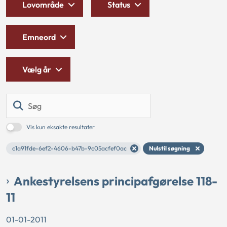
Lovområde
Status
Emneord
Vælg år
Søg
Vis kun eksakte resultater
c1a91fde-6ef2-4606-b47b-9c05acfef0ac
Nulstil søgning
Ankestyrelsens principafgørelse 118-
11
01-01-2011