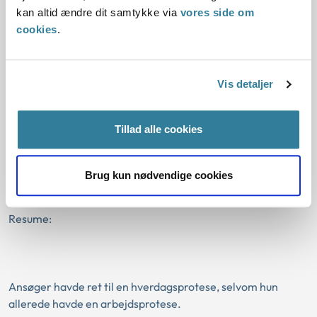
Resume:
kan altid ændre dit samtykke via
vores side om
Ankestyrelsen forlængede fristen for genbehandling af
cookies
.
sagen om fortsat anbringelse uden for hjemmet af en 11-
årig dreng fra to år tilfire år. Drengen...
Vis detaljer
Ankestyrelsens principafgørelse 133-
10
Tillad alle cookies
01-01-2010
Serviceloven
Serviceloven
Hjælpemiddel
Fod
Brug kun nødvendige cookies
Hverdagsprotese
Merudgifter
Kommunal
Gældende
Resume:
Ansøger havde ret til en hverdagsprotese, selvom hun
allerede havde en arbejdsprotese.