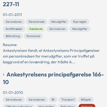
227-11
01-01-2011
Serviceloven
Personkreds
Merudgifter
Nye regler
Ikrafttræden
Gældende
Serviceloven
Merudgifter
Befordring
Kommunal
Resume:
Ankestyrelsen fandt, at Ankestyrelsens Principafgørelser
om personkredsen for merudgifter, som var truffet på
baggrund af en lovændring, der trådte ik...
Ankestyrelsens principafgørelse 166-
10
01-01-2010
Serviceloven
Serviceloven
Bil
Transport
Billigste
Offentlig befordring
Merudgifter
Befordring
Historisk