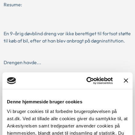
Resume:
En 9-årig døvblind dreng var ikke berettiget til fortsat støtte
til køb af bil, efter at han blev anbragt på døgninstitution.
Drengen havde...
Ankestyrelsens principafgørelse
235-10
01-01-2010
Denne hjemmeside bruger cookies
Serviceloven
Uden samtykke
Behandlingsbehov
Vi bruger cookies til at forbedre brugeroplevelsen på
ast.dk. Ved at tillade alle cookies giver du samtykke til, at
Fortsat anbringelse uden for hjemmet
Genbehandling
Ankestyrelsen samt tredjeparter anvender cookies på
Længere frist
Historisk
Serviceloven
Kommunal
hjemmesiden, blandt andet til indsamling af statistik. Du