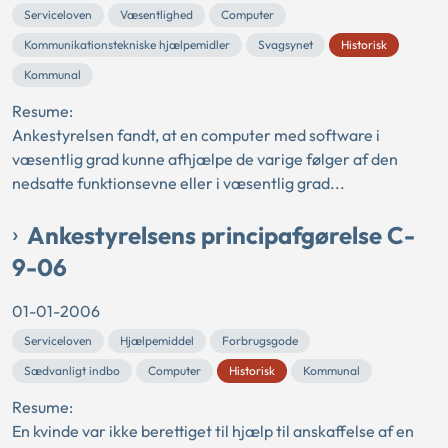
Serviceloven
Væsentlighed
Computer
Kommunikationstekniske hjælpemidler
Svagsynet
Historisk
Kommunal
Resume:
Ankestyrelsen fandt, at en computer med software i
væsentlig grad kunne afhjælpe de varige følger af den
nedsatte funktionsevne eller i væsentlig grad...
Ankestyrelsens principafgørelse C-
9-06
01-01-2006
Serviceloven
Hjælpemiddel
Forbrugsgode
Sædvanligt indbo
Computer
Historisk
Kommunal
Resume:
En kvinde var ikke berettiget til hjælp til anskaffelse af en