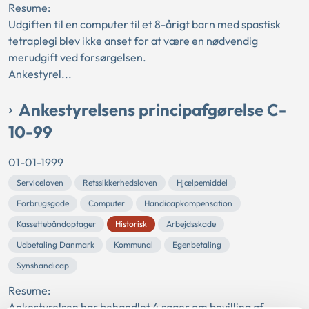
Resume:
Udgiften til en computer til et 8-årigt barn med spastisk
tetraplegi blev ikke anset for at være en nødvendig
merudgift ved forsørgelsen.
Ankestyrel...
Ankestyrelsens principafgørelse C-
10-99
01-01-1999
Serviceloven
Retssikkerhedsloven
Hjælpemiddel
Forbrugsgode
Computer
Handicapkompensation
Kassettebåndoptager
Historisk
Arbejdsskade
Udbetaling Danmark
Kommunal
Egenbetaling
Synshandicap
Resume:
Ankestyrelsen har behandlet 4 sager om bevilling af