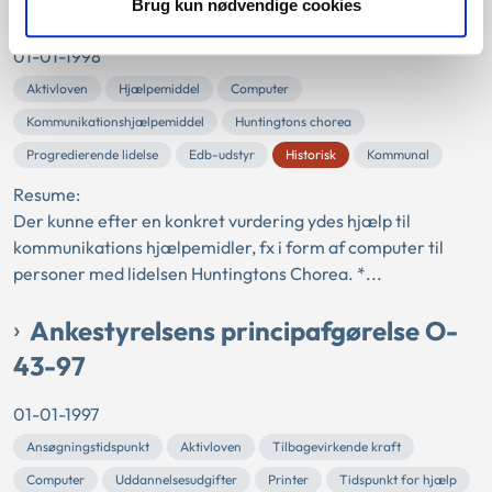
80-98
Brug kun nødvendige cookies
01-01-1998
Aktivloven
Hjælpemiddel
Computer
Kommunikationshjælpemiddel
Huntingtons chorea
Progredierende lidelse
Edb-udstyr
Historisk
Kommunal
Resume:
Der kunne efter en konkret vurdering ydes hjælp til
kommunikations hjælpemidler, fx i form af computer til
personer med lidelsen Huntingtons Chorea. *...
Ankestyrelsens principafgørelse O-
43-97
01-01-1997
Ansøgningstidspunkt
Aktivloven
Tilbagevirkende kraft
Computer
Uddannelsesudgifter
Printer
Tidspunkt for hjælp