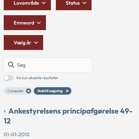
Lovområde
Status
Emneord
Vælg år
Søg
Vis kun eksakte resultater
Computer
Nulstil søgning
Ankestyrelsens principafgørelse 49-
12
01-01-2012