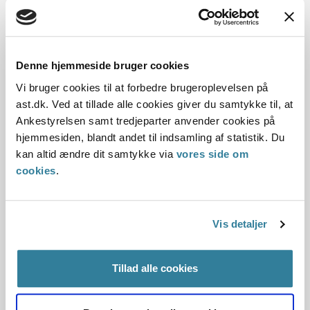
forbrugsgoder efter servicelovens § 98. Ankestyrelsen har
herunder taget stilling til, hvorvidt fo...
Ankestyrelsens principafgørelse O-
Denne hjemmeside bruger cookies
34-99
Vi bruger cookies til at forbedre brugeroplevelsen på
ast.dk. Ved at tillade alle cookies giver du samtykke til, at
01-01-1999
Ankestyrelsen samt tredjeparter anvender cookies på
hjemmesiden, blandt andet til indsamling af statistik. Du
Børn
Ressourceforløb
Aktivloven
Serviceloven
kan altid ændre dit samtykke via
vores side om
Almenboligloven
Merudgifter til voksne
Børn
Computer
cookies
.
Historisk
Kommunal
Resume:
Udgiften til en almindelig computer til eget personligt brug
Vis detaljer
for en 8-årig autistisk dreng blev efter en konkret vurdering
anset for en nødvendig meru...
Tillad alle cookies
Ankestyrelsens principafgørelse O-