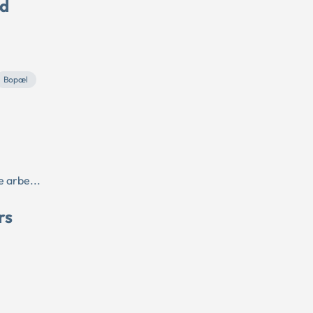
ed
Bopæl
e arbe...
rs