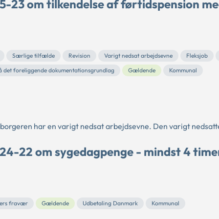
5-23 om tilkendelse af førtidspension m
Særlige tilfælde
Revision
Varigt nedsat arbejdsevne
Fleksjob
å det foreliggende dokumentationsgrundlag
Gældende
Kommunal
at borgeren har en varigt nedsat arbejdsevne. Den varigt nedsatt
 24-22 om sygedagpenge - mindst 4 time
mers fravær
Gældende
Udbetaling Danmark
Kommunal