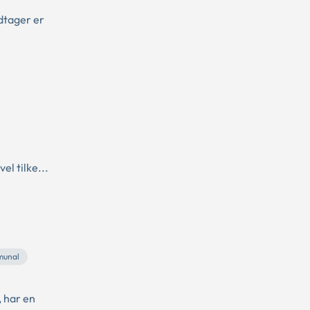
dtager er
el tilke...
unal
, har en