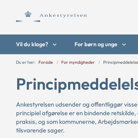
Vil du klage?
For børn og unge
Du er her:
Forside
For myndigheder
Principmeddelels
Principmeddelel
Ankestyrelsen udsender og offentliggør visse
principiel afgørelse er en bindende retskilde,
praksis, og som kommunerne, Arbejdsmarkede
tilsvarende sager.