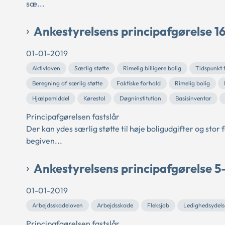
sæ...
Ankestyrelsens principafgørelse 1
01-01-2019
Aktivloven
Særlig støtte
Rimelig billigere bolig
Tidspunkt 
Beregning af særlig støtte
Faktiske forhold
Rimelig bolig
Hjælpemiddel
Kørestol
Døgninstitution
Basisinventar
Principafgørelsen fastslår
Der kan ydes særlig støtte til høje boligudgifter og stor
begiven...
Ankestyrelsens principafgørelse 5
01-01-2019
Arbejdsskadeloven
Arbejdsskade
Fleksjob
Ledighedsydels
Principafgørelsen fastslår