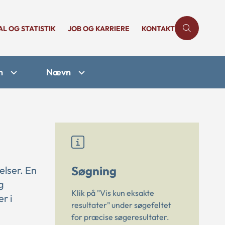
AL OG STATISTIK
JOB OG KARRIERE
KONTAKT
n
Nævn
Søgning
elser. En
g
Klik på "Vis kun eksakte
r i
resultater" under søgefeltet
for præcise søgeresultater.