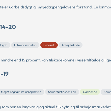
dte er uarbejdsdygtig i sygedagpengelovens forstand. En lønmo
 14-20
eksjob
Erhvervsevnetab
Historisk
Arbejdsskade
mindre end 15 procent, kan tilskadekomne i visse tilfælde alligev
2-19
Meget begrænset arbejdsevne
Seniorførtidspension
Gældende
Komm
g som har en langvarig og aktuel tilknytning til arbejdsmarkedet