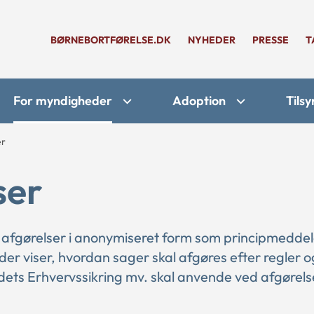
BØRNEBORTFØRELSE.DK
NYHEDER
PRESSE
T
For myndigheder
Adoption
Tilsy
er
ser
 afgørelser i anonymiseret form som principmeddel
 der viser, hvordan sager skal afgøres efter regler o
ts Erhvervssikring mv. skal anvende ved afgørelse