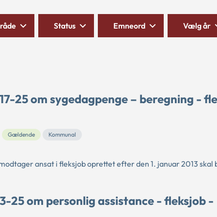
råde
Status
Emneord
Vælg år
17-25 om sygedagpenge – beregning - fl
Gældende
Kommunal
modtager ansat i fleksjob oprettet efter den 1. januar 2013 skal
-25 om personlig assistance - fleksjob -