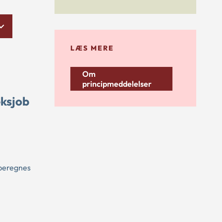
LÆS MERE
Om
principmeddelelser
eksjob
 beregnes