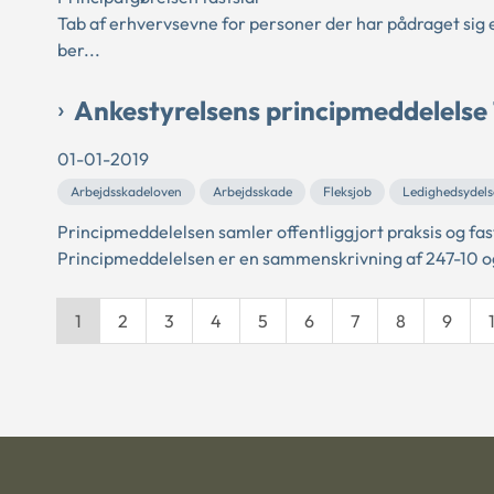
Tab af erhvervsevne for personer der har pådraget sig en
ber...
Ankestyrelsens principmeddelelse
01-01-2019
Arbejdsskadeloven
Arbejdsskade
Fleksjob
Ledighedsydels
Principmeddelelsen samler offentliggjort praksis og fas
Principmeddelelsen er en sammenskrivning af 247-10 og
1
2
3
4
5
6
7
8
9