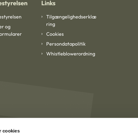
styrelsen
Links
styrelsen
Tilgængelighedserklæ
ring
er og
formularer
Cookies
Persondatapolitik
Whistleblowerordning
 cookies