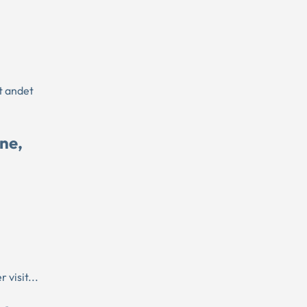
t andet
ne,
 visit...