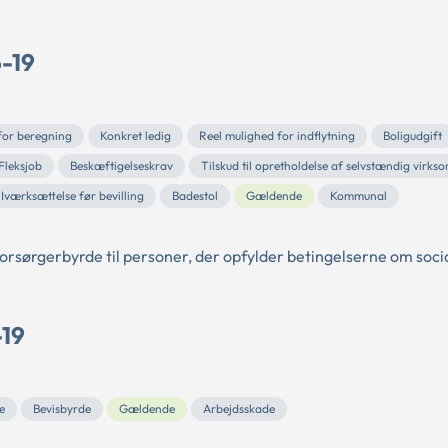
6-19
for beregning
Konkret ledig
Reel mulighed for indflytning
Boligudgift
Fleksjob
Beskæftigelseskrav
Tilskud til opretholdelse af selvstændig virk
Iværksættelse før bevilling
Badestol
Gældende
Kommunal
 forsørgerbyrde til personer, der opfylder betingelserne om soci
-19
e
Bevisbyrde
Gældende
Arbejdsskade