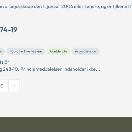
 arbejdsskade den 1. januar 2006 eller senere, og er tilkendt f
 74-19
e
Tab af erhvervsevne
Gældende
Arbejdsskade
tslår
 248-10. Principmeddelelsen indeholder ikke...
10