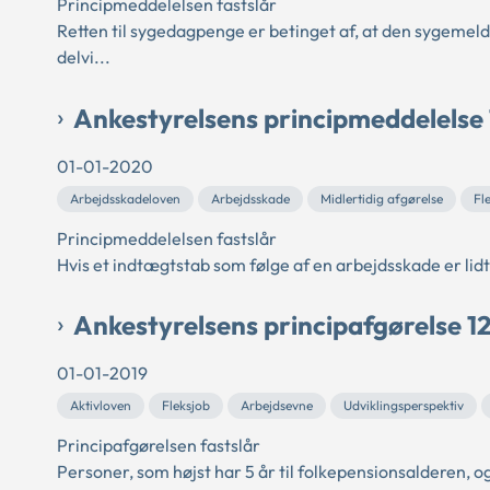
Principmeddelelsen fastslår
Retten til sygedagpenge er betinget af, at den sygemel
delvi...
Ankestyrelsens principmeddelelse
01-01-2020
Arbejdsskadeloven
Arbejdsskade
Midlertidig afgørelse
Fl
Principmeddelelsen fastslår
Hvis et indtægtstab som følge af en arbejdsskade er lidt 
Ankestyrelsens principafgørelse 1
01-01-2019
Aktivloven
Fleksjob
Arbejdsevne
Udviklingsperspektiv
Principafgørelsen fastslår
Personer, som højst har 5 år til folkepensionsalderen, o