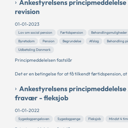
Ankestyrelsens principmeddelelse 
revision
01-01-2023
Lov om social pension
Førtidspension
Behandlingsmuligheder
Byretsdom
Pension
Begrundelse
Afslag
Behandling p
Udbetaling Danmark
Principmeddelelsen fastslår
Det er en betingelse for at få tilkendt førtidspension, 
Ankestyrelsens principmeddelelse
fravær - fleksjob
01-01-2022
Sygedagpengeloven
Sygedagpenge
Fleksjob
Mindst 4 ti