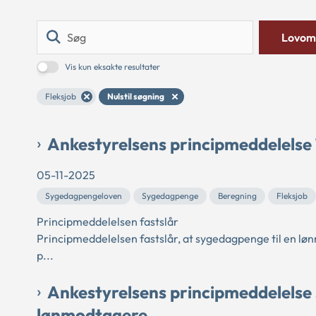
Søg
Lovom
Vis kun eksakte resultater
Fleksjob
Nulstil søgning
Ankestyrelsens principmeddelelse 
05-11-2025
Sygedagpengeloven
Sygedagpenge
Beregning
Fleksjob
Principmeddelelsen fastslår
Principmeddelelsen fastslår, at sygedagpenge til en løn
p...
Ankestyrelsens principmeddelelse 3
lønmodtagere