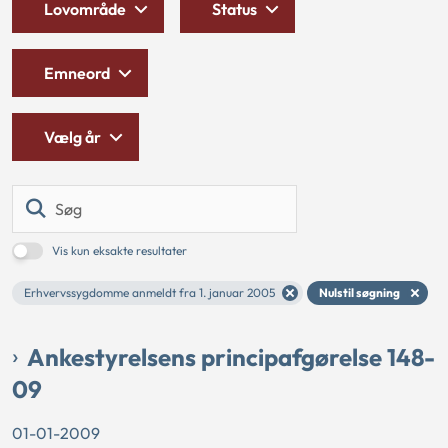
Lovområde
Status
Emneord
Vælg år
Søg
Vis kun eksakte resultater
Erhvervssygdomme anmeldt fra 1. januar 2005
Nulstil søgning
Ankestyrelsens principafgørelse 148-
09
01-01-2009