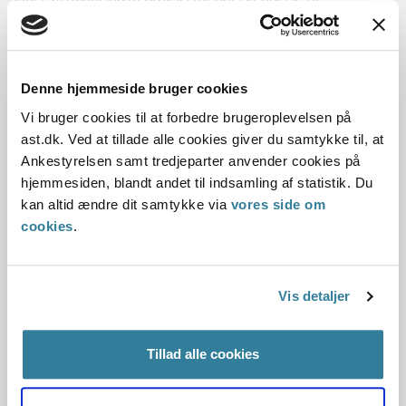
tennisalbue og golfalbue efter beskæftigels...
Ankestyrelsens principafgørelse 154-
Denne hjemmeside bruger cookies
09
Vi bruger cookies til at forbedre brugeroplevelsen på
01-01-2009
ast.dk. Ved at tillade alle cookies giver du samtykke til, at
Ankestyrelsen samt tredjeparter anvender cookies på
Arbejdsskadeloven
Anerkendelse
hjemmesiden, blandt andet til indsamling af statistik. Du
Erhvervssygdomme anmeldt fra 1. januar 2005
Rengøringsarbejde
kan altid ændre dit samtykke via
vores side om
Karpaltunnelsyndrom
Historisk
Arbejdsskade
cookies
.
Resume:
Ankestyrelsen har i principielt møde behandlet et antal
sager til afklaring af praksis for anerkendelse af
Vis detaljer
karpaltunnelsyndrom efter beskæftigelse med...
Tillad alle cookies
Ankestyrelsens principafgørelse 152-
09