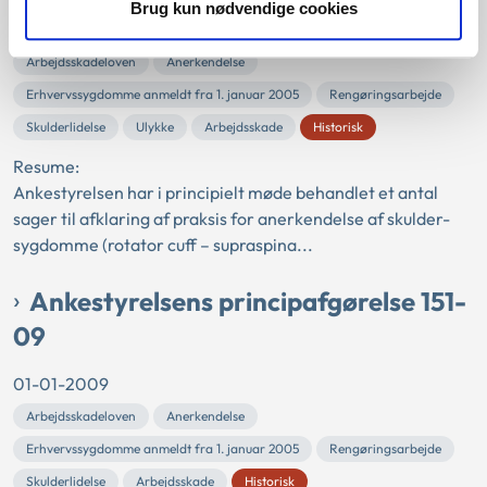
Brug kun nødvendige cookies
01-01-2009
Arbejdsskadeloven
Anerkendelse
Erhvervssygdomme anmeldt fra 1. januar 2005
Rengøringsarbejde
Skulderlidelse
Ulykke
Arbejdsskade
Historisk
Resume:
Ankestyrelsen har i principielt møde behandlet et antal
sager til afklaring af praksis for anerkendelse af skulder-
sygdomme (rotator cuff – supraspina...
Ankestyrelsens principafgørelse 151-
09
01-01-2009
Arbejdsskadeloven
Anerkendelse
Erhvervssygdomme anmeldt fra 1. januar 2005
Rengøringsarbejde
Skulderlidelse
Arbejdsskade
Historisk