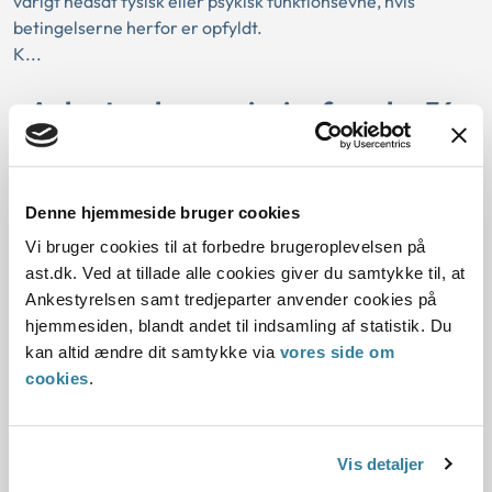
varigt nedsat fysisk eller psykisk funktionsevne, hvis
betingelserne herfor er opfyldt.
K...
Ankestyrelsens principafgørelse 36-
16
01-01-2016
Denne hjemmeside bruger cookies
Serviceloven
Forbrugsgode
Sædvanligt indbo
Cykel
Vi bruger cookies til at forbedre brugeroplevelsen på
Historisk
Kommunal
ast.dk. Ved at tillade alle cookies giver du samtykke til, at
Resumé:
Ankestyrelsen samt tredjeparter anvender cookies på
Kommunen skal yde støtte til hjælpemidler til personer med
hjemmesiden, blandt andet til indsamling af statistik. Du
varigt nedsat fysisk eller psykisk funktionsevne, hvis
kan altid ændre dit samtykke via
vores side om
betingelserne herfor er opfyldt.
cookies
.
K...
Ankestyrelsens principafgørelse 73-
Vis detaljer