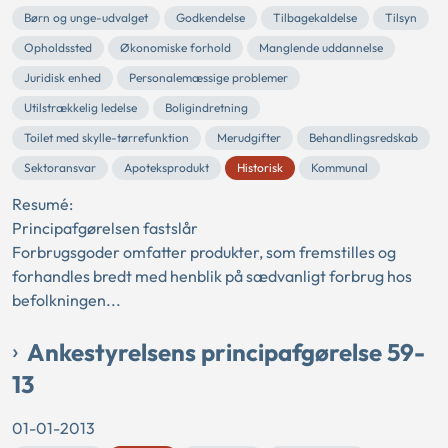
Børn og unge-udvalget
Godkendelse
Tilbagekaldelse
Tilsyn
Opholdssted
Økonomiske forhold
Manglende uddannelse
Juridisk enhed
Personalemæssige problemer
Utilstrækkelig ledelse
Boligindretning
Toilet med skylle-tørrefunktion
Merudgifter
Behandlingsredskab
Sektoransvar
Apoteksprodukt
Historisk
Kommunal
Resumé:
Principafgørelsen fastslår
Forbrugsgoder omfatter produkter, som fremstilles og
forhandles bredt med henblik på sædvanligt forbrug hos
befolkningen...
Ankestyrelsens principafgørelse 59-
13
01-01-2013