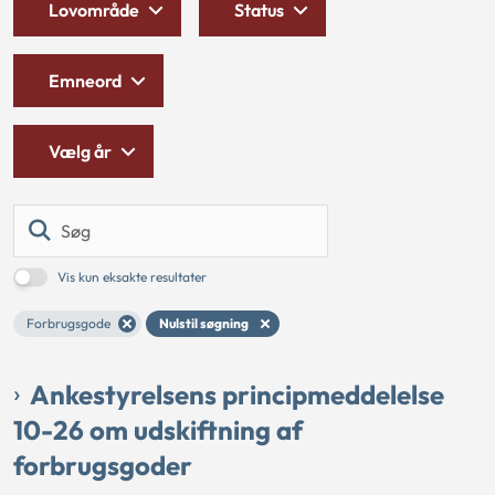
Lovområde
Status
Emneord
Vælg år
Søg
Vis kun eksakte resultater
Forbrugsgode
Nulstil søgning
Ankestyrelsens principmeddelelse
10-26 om udskiftning af
forbrugsgoder