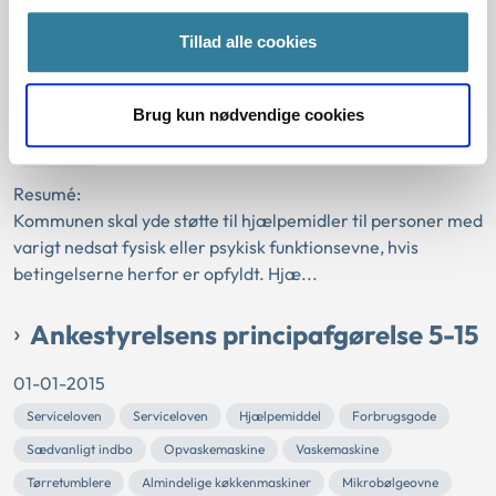
16
Tillad alle cookies
01-01-2016
Serviceloven
Hjælpemiddel
Forbrugsgode
Hvilestol
Brug kun nødvendige cookies
Handicapkompenserende funktion
Gældende
Sædvanligt indbo
Kommunal
Resumé:
Kommunen skal yde støtte til hjælpemidler til personer med
varigt nedsat fysisk eller psykisk funktionsevne, hvis
betingelserne herfor er opfyldt. Hjæ...
Ankestyrelsens principafgørelse 5-15
01-01-2015
Serviceloven
Serviceloven
Hjælpemiddel
Forbrugsgode
Sædvanligt indbo
Opvaskemaskine
Vaskemaskine
Tørretumblere
Almindelige køkkenmaskiner
Mikrobølgeovne