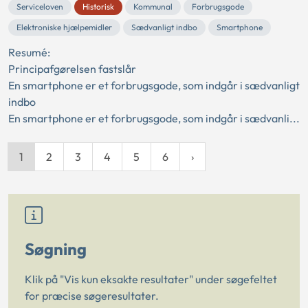
Serviceloven
Historisk
Kommunal
Forbrugsgode
Elektroniske hjælpemidler
Sædvanligt indbo
Smartphone
Resumé:
Principafgørelsen fastslår
En smartphone er et forbrugsgode, som indgår i sædvanligt
indbo
En smartphone er et forbrugsgode, som indgår i sædvanli...
1
2
3
4
5
6
Søgning
Klik på "Vis kun eksakte resultater" under søgefeltet
for præcise søgeresultater.