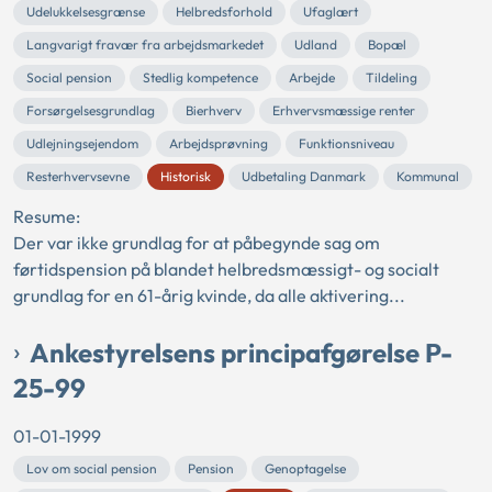
Udelukkelsesgrænse
Helbredsforhold
Ufaglært
Langvarigt fravær fra arbejdsmarkedet
Udland
Bopæl
Social pension
Stedlig kompetence
Arbejde
Tildeling
Forsørgelsesgrundlag
Bierhverv
Erhvervsmæssige renter
Udlejningsejendom
Arbejdsprøvning
Funktionsniveau
Resterhvervsevne
Historisk
Udbetaling Danmark
Kommunal
Resume:
Der var ikke grundlag for at påbegynde sag om
førtidspension på blandet helbredsmæssigt- og socialt
grundlag for en 61-årig kvinde, da alle aktivering...
Ankestyrelsens principafgørelse P-
25-99
01-01-1999
Lov om social pension
Pension
Genoptagelse