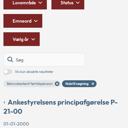
Lovområde
Status
Emneord
Vælg år
Søg
Vis kun eksakte resultater
Behovsbestemt førtidspension
Nulstil søgning
Ankestyrelsens principafgørelse P-
21-00
01-01-2000