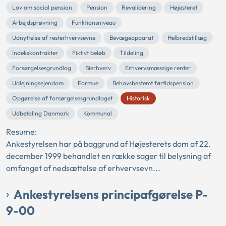
Lov om social pension
Pension
Revalidering
Højesteret
Arbejdsprøvning
Funktionsniveau
Udnyttelse af resterhvervsevne
Bevægeapparat
Helbredstillæg
Indekskontrakter
Fiktivt beløb
Tildeling
Forsørgelsesgrundlag
Bierhverv
Erhvervsmæssige renter
Udlejningsejendom
Formue
Behovsbestemt førtidspension
Opgørelse af forsørgelsesgrundlaget
Historisk
Udbetaling Danmark
Kommunal
Resume:
Ankestyrelsen har på baggrund af Højesterets dom af 22.
december 1999 behandlet en række sager til belysning af
omfanget af nedsættelse af erhvervsevn...
Ankestyrelsens principafgørelse P-
9-00