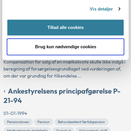
42-96
Vis detaljer
01-01-1996
Lov om social pension
Pension
Selvstændig erhvervsdrivende
Tillad alle cookies
Forsørgelsesgrundlag
Behovsbestemt førtidspension
Mælkekvote
Historisk
Kommunal
Udbetaling Danmark
Brug kun nødvendige cookies
Resume:
Kompensation for salg af en mælkekvote skulle ikke indgå i
beregning af forsørgelsesgrundlaget ved vurderingen af,
om der var grundlag for tilkendelse...
Ankestyrelsens principafgørelse P-
21-94
01-01-1994
Pensionsloven
Pension
Behovsbestemt førtidspension
Medhjælpende ægtefælle
Overskud
Virksomhed i drift