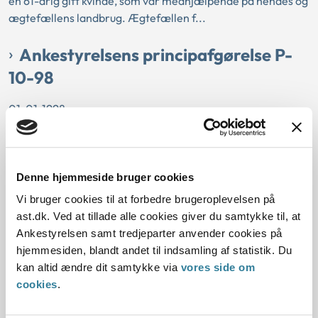
en 61-årig gift kvinde, som var medhjælpende på hendes og
ægtefællens landbrug. Ægtefællen f...
Ankestyrelsens principafgørelse P-
10-98
01-01-1998
Lov om social pension
Pension
Alder
Tilknytning til arbejdsmarkedet
Behovsbestemt førtidspension
Udelukkelsesgrænse
Helbredsforhold
Historisk
Kommunal
Denne hjemmeside bruger cookies
Udbetaling Danmark
Arbejdsprøvning
Vi bruger cookies til at forbedre brugeroplevelsen på
ast.dk. Ved at tillade alle cookies giver du samtykke til, at
Resume:
Ankestyrelsen samt tredjeparter anvender cookies på
En 59-årig kvinde, hvis ægtefælle var tilkendt
hjemmesiden, blandt andet til indsamling af statistik. Du
helbredsbetinget førtidspension, fik af et nævn tilkendt
kan altid ændre dit samtykke via
vores side om
behovsbestemt førtidspension. Kvinden havde i...
cookies
.
Ankestyrelsens principafgørelse P-