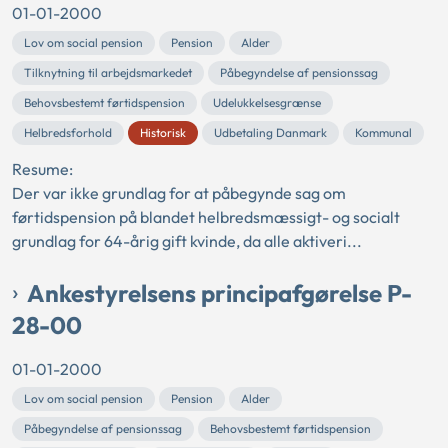
01-01-2000
Lov om social pension
Pension
Alder
Tilknytning til arbejdsmarkedet
Påbegyndelse af pensionssag
Behovsbestemt førtidspension
Udelukkelsesgrænse
Helbredsforhold
Historisk
Udbetaling Danmark
Kommunal
Resume:
Der var ikke grundlag for at påbegynde sag om
førtidspension på blandet helbredsmæssigt- og socialt
grundlag for 64-årig gift kvinde, da alle aktiveri...
Ankestyrelsens principafgørelse P-
28-00
01-01-2000
Lov om social pension
Pension
Alder
Påbegyndelse af pensionssag
Behovsbestemt førtidspension