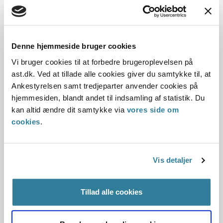
Udland
Resume:
Et High School ophold i USA indgik ikke som led i et
Denne hjemmeside bruger cookies
uddannelsesforløb, der sigtede på at forbedre et barns
Vi bruger cookies til at forbedre brugeroplevelsen på
muligheder for at klare sig under fortsat...
ast.dk. Ved at tillade alle cookies giver du samtykke til, at
Ankestyrelsen samt tredjeparter anvender cookies på
Ankestyrelsens principafgørelse A-1-
hjemmesiden, blandt andet til indsamling af statistik. Du
06
kan altid ændre dit samtykke via
vores side om
cookies
.
01-01-2006
Aktivloven
Kontanthjælp
Ophold
Arbejdstager
Historisk
Kommunal
Starthjælp
Vis detaljer
Resume:
Opholdstid i et andet EU/EØS-land kunne sidestilles med
Tillad alle cookies
opholdstid her i riget, hvis kontanthjælpsansøgeren havde
haft arbejde i Danmark efter ankomst...