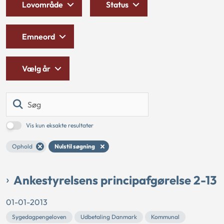
Lovområde
Status
Emneord
Vælg år
Søg
Vis kun eksakte resultater
Ophold
Nulstil søgning
Ankestyrelsens principafgørelse 2-13
01-01-2013
Sygedagpengeloven
Udbetaling Danmark
Kommunal