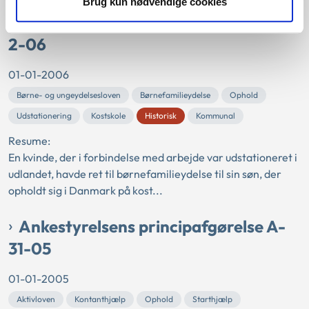
Brug kun nødvendige cookies
Ankestyrelsens principafgørelse B-
2-06
01-01-2006
Børne- og ungeydelsesloven
Børnefamilieydelse
Ophold
Udstationering
Kostskole
Historisk
Kommunal
Resume:
En kvinde, der i forbindelse med arbejde var udstationeret i
udlandet, havde ret til børnefamilieydelse til sin søn, der
opholdt sig i Danmark på kost...
Ankestyrelsens principafgørelse A-
31-05
01-01-2005
Aktivloven
Kontanthjælp
Ophold
Starthjælp