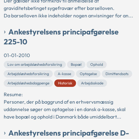
Der gælder ikke formkrav til anmeldelse af
graviditetsbetinget sygefravær efter barselloven.
Da barselloven ikke indeholder nogen anvisninger for an...
Ankestyrelsens principafgørelse
225-10
01-01-2010
Lov om arbejdsløshedsforsikring
Bopæl
Ophold
Arbejdsløshedsforsikring
A-kasse
Optagelse
Dimittendsats
Arbejdsløshedsdagpenge
Historisk
Arbejdsskade
Resume:
Personer, der på baggrund af en erhvervsmæssig
uddannelse søger om optagelse i en dansk a-kasse, skal
have bopæl og ophold i Danmark både umiddelbart...
Ankestyrelsens principafgørelse D-