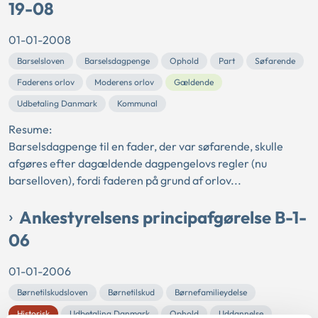
19-08
01-01-2008
Barselsloven
Barselsdagpenge
Ophold
Part
Søfarende
Faderens orlov
Moderens orlov
Gældende
Udbetaling Danmark
Kommunal
Resume:
Barselsdagpenge til en fader, der var søfarende, skulle
afgøres efter dagældende dagpengelovs regler (nu
barselloven), fordi faderen på grund af orlov...
Ankestyrelsens principafgørelse B-1-
06
01-01-2006
Børnetilskudsloven
Børnetilskud
Børnefamilieydelse
Historisk
Udbetaling Danmark
Ophold
Uddannelse