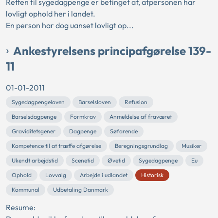
Retten til sygedagpenge er betinget af, atpersonen har
lovligt ophold her i landet.
En person har dog uanset lovligt op...
Ankestyrelsens principafgørelse 139-
11
01-01-2011
Sygedagpengeloven
Barselsloven
Refusion
Barselsdagpenge
Formkrav
Anmeldelse af fraværet
Graviditetsgener
Dagpenge
Søfarende
Kompetence til at træffe afgørelse
Beregningsgrundlag
Musiker
Ukendt arbejdstid
Scenetid
Øvetid
Sygedagpenge
Eu
Ophold
Lovvalg
Arbejde i udlandet
Historisk
Kommunal
Udbetaling Danmark
Resume: