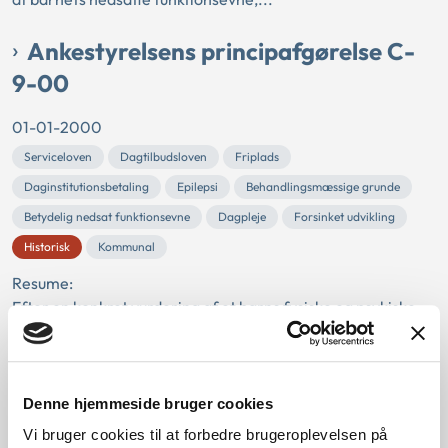
Ankestyrelsens principafgørelse C-
9-00
01-01-2000
Serviceloven
Dagtilbudsloven
Friplads
Daginstitutionsbetaling
Epilepsi
Behandlingsmæssige grunde
Betydelig nedsat funktionsevne
Dagpleje
Forsinket udvikling
Historisk
Kommunal
Resume:
Efter en konkret vurdering af et barns fysiske og psykiske
funktionsniveau kunne barnets svære epilepsi og forsinkede
udvikling give ret til halv frip...
Ankestyrelsens principafgørelse O-
Denne hjemmeside bruger cookies
61-89
Vi bruger cookies til at forbedre brugeroplevelsen på