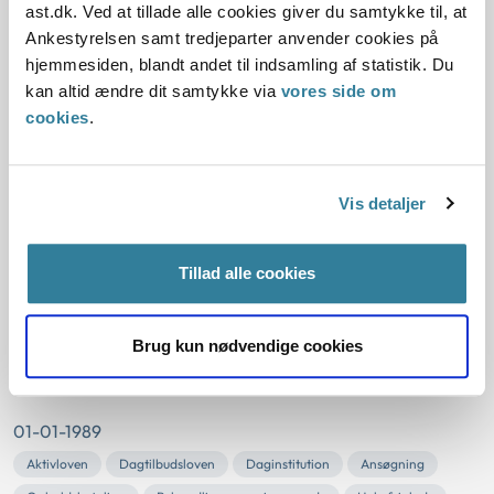
ast.dk. Ved at tillade alle cookies giver du samtykke til, at
01-01-1989
Ankestyrelsen samt tredjeparter anvender cookies på
hjemmesiden, blandt andet til indsamling af statistik. Du
Aktivloven
Daginstitution
Opholdsbetaling
kan altid ændre dit samtykke via
vores side om
Behandlingsmæssige grunde
Ganespalte
Halv friplads
cookies
.
Vidtgående fysisk handicap
Historisk
Udbetaling Danmark
Kommunal
Vis detaljer
Resume:
Forældrene til et barn, der havde Pierre Robin syndrom og
var født med ganespalte, fandtes berettiget til halv friplads
Tillad alle cookies
i almindelig daginstitution af...
Ankestyrelsens principafgørelse O-
Brug kun nødvendige cookies
55-89
01-01-1989
Aktivloven
Dagtilbudsloven
Daginstitution
Ansøgning