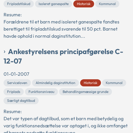
Fripladstilskud
Isoleret ganespalte
Historisk
Kommunal
Resume:
Forældrene til et barn med isoleret ganespalte fandtes
berettiget til fripladstilskud svarende til 50 pct. Barnet
havde ophold i normal daginstitution...
Ankestyrelsens principafgørelse C-
12-07
01-01-2007
Serviceloven
Almindelig daginstitution
Historisk
Kommunal
Friplads
Funktionsniveau
Behandlingsmæssige grunde
Særligt dagtilbud
Resume:
Det var typen af dagtilbud, som et barn med betydelig og
varig funktionsnedsættelse var optaget i, og ikke omfanget
af barnets nedsatte funktionsevne,...