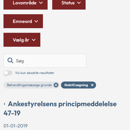
Lovområde
Status
Emneord
Vælg år
Søg
Vis kun eksakte resultater
Behandlingsmæssige grunde
Nulstil søgning
Ankestyrelsens principmeddelelse
47-19
01-01-2019