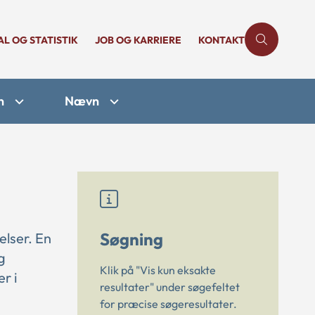
AL OG STATISTIK
JOB OG KARRIERE
KONTAKT
n
Nævn
Søgning
elser. En
g
Klik på "Vis kun eksakte
r i
resultater" under søgefeltet
for præcise søgeresultater.