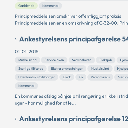
Gældende
Kommunal
Principmeddelelsen omskriver offentliggjort praksis
Principmeddelelsen er en omskrivning af C-32-00. Princ
Ankestyrelsens principafgørelse 5
01-01-2015
Muskelsvind
Serviceloven
Serviceloven
Fleksjob
Hjem
Særlige tilfælde
Ekstra omkostninger
Muskelsvind
Hjælpe
Udenlandsk statsborger
Emrk
Fn
Personkreds
Merudg
Kommunal
En kommunes afslag på hjælp til rengøring er ikke i str
uger - har mulighed for at le...
Ankestyrelsens principafgørelse 1