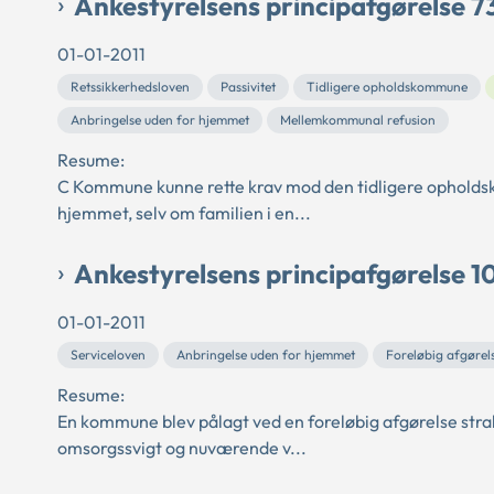
Ankestyrelsens principafgørelse 73
01-01-2011
Retssikkerhedsloven
Passivitet
Tidligere opholdskommune
Anbringelse uden for hjemmet
Mellemkommunal refusion
Resume:
C Kommune kunne rette krav mod den tidligere opholdsko
hjemmet, selv om familien i en...
Ankestyrelsens principafgørelse 1
01-01-2011
Serviceloven
Anbringelse uden for hjemmet
Foreløbig afgørel
Resume:
En kommune blev pålagt ved en foreløbig afgørelse strak
omsorgssvigt og nuværende v...