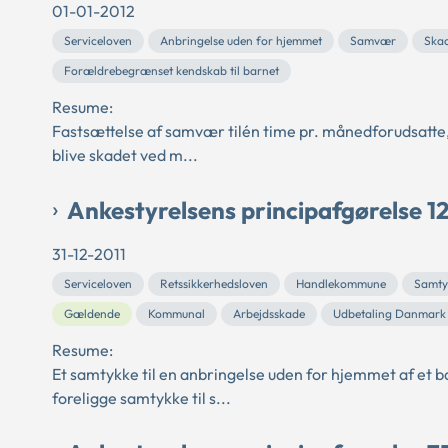
01-01-2012
Serviceloven
Anbringelse uden for hjemmet
Samvær
Ska
Forældrebegrænset kendskab til barnet
Resume:
Fastsættelse af samvær tilén time pr. månedforudsatte, at
blive skadet ved m...
Ankestyrelsens principafgørelse 1
31-12-2011
Serviceloven
Retssikkerhedsloven
Handlekommune
Samty
Gældende
Kommunal
Arbejdsskade
Udbetaling Danmark
Resume:
Et samtykke til en anbringelse uden for hjemmet af et b
foreligge samtykke til s...