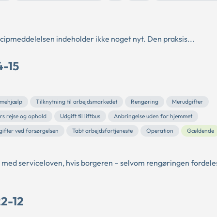
ipmeddelelsen indeholder ikke noget nyt. Den praksis...
4-15
mehjælp
Tilknytning til arbejdsmarkedet
Rengøring
Merudgifter
rs rejse og ophold
Udgift til liftbus
Anbringelse uden for hjemmet
ifter ved forsørgelsen
Tabt arbejdsfortjeneste
Operation
Gældende
id med serviceloven, hvis borgeren – selvom rengøringen fordeles
22-12