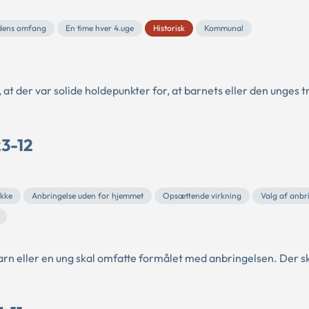
dens omfang
En time hver 4.uge
Historisk
Kommunal
 der var solide holdepunkter for, at barnets eller den unges tri
23-12
kke
Anbringelse uden for hjemmet
Opsættende virkning
Valg af anbr
arn eller en ung skal omfatte formålet med anbringelsen. Der sk