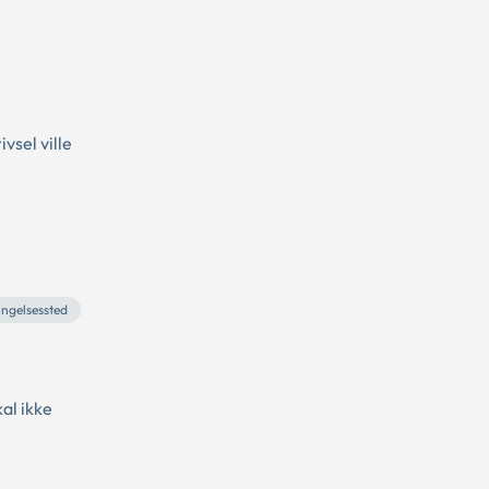
vsel ville
ingelsessted
al ikke