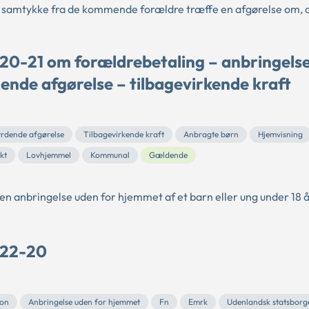
n samtykke fra de kommende forældre træffe en afgørelse om, a
 20-21 om forældrebetaling – anbringels
ende afgørelse – tilbagevirkende kraft
rdende afgørelse
Tilbagevirkende kraft
Anbragte børn
Hjemvisning
kt
Lovhjemmel
Kommunal
Gældende
n anbringelse uden for hjemmet af et barn eller ung under 18 år
 22-20
ion
Anbringelse uden for hjemmet
Fn
Emrk
Udenlandsk statsborg