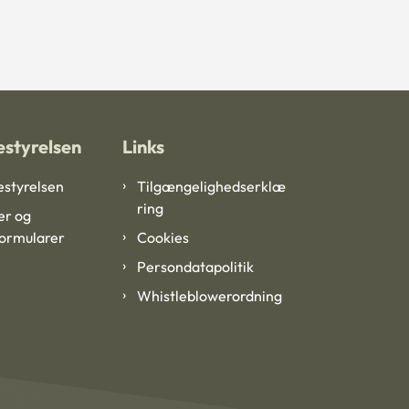
styrelsen
Links
styrelsen
Tilgængelighedserklæ
ring
er og
formularer
Cookies
Persondatapolitik
Whistleblowerordning