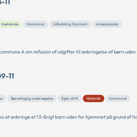
-11
Gældende
Kommunal
Udbetaling Danmark
Arbejdsskade
mmune A om refusion af udgifter til anbringelse af børn uden 
09-11
se
Børnefaglig undersøgelse
Egen drift
Historisk
Kommunal
s at anbringe et 13-årigt barn uden for hjemmet på grund af tid