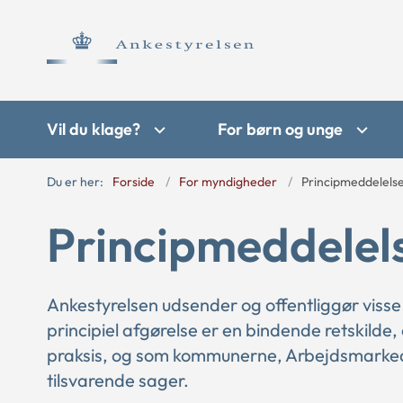
Vil du klage?
For børn og unge
Du er her:
Forside
For myndigheder
Principmeddelels
Principmeddelel
Ankestyrelsen udsender og offentliggør visse
principiel afgørelse er en bindende retskilde,
praksis, og som kommunerne, Arbejdsmarkede
tilsvarende sager.