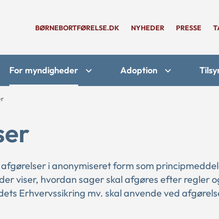
BØRNEBORTFØRELSE.DK
NYHEDER
PRESSE
T
For myndigheder
Adoption
Tilsy
er
ser
 afgørelser i anonymiseret form som principmeddel
 der viser, hvordan sager skal afgøres efter regler o
ts Erhvervssikring mv. skal anvende ved afgørelse