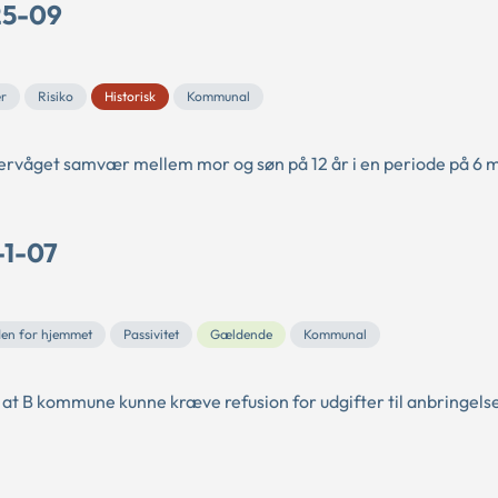
25-09
r
Risiko
Historisk
Kommunal
ervåget samvær mellem mor og søn på 12 år i en periode på 6 
-1-07
den for hjemmet
Passivitet
Gældende
Kommunal
 at B kommune kunne kræve refusion for udgifter til anbringelse