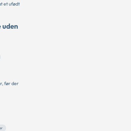
t et ufødt
e uden
, før der
er