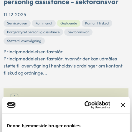
personlig assistance - sektoransvar
11-12-2025
Serviceloven
Kommunal
Gældende
Kontant tilskud
Borgerstyret personlig assistance
Sektoransvar
Støtte til overvågning
Principmeddelelsen fastslår
Principmeddelelsen fastslår, hvornår der kan udmåles
støtte til overvågning i henholdsvis ordninger om kontant
tilskud og ordninge...
Søgning
Klik på "Vis kun eksakte resultater" under søgefeltet
Denne hjemmeside bruger cookies