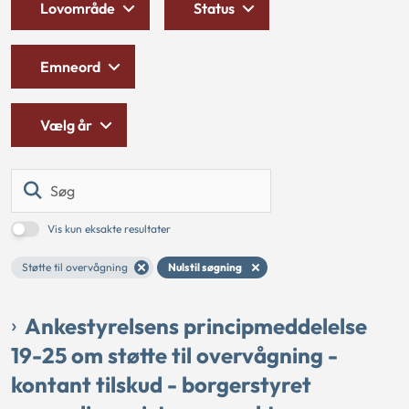
Lovområde
Status
Emneord
Vælg år
Søg
Vis kun eksakte resultater
Støtte til overvågning
Nulstil søgning
Ankestyrelsens principmeddelelse
19-25 om støtte til overvågning -
kontant tilskud - borgerstyret